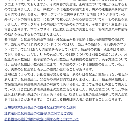
タにより作成しておりますが、その内容の完全性、正確性について同社が保証するも
のではありません。また、掲載データは過去の実績であり、将来の運用成果を保証す
るものではありません。 本ウェブサイトに掲載されている情報（リンクされている
外部サイトの情報も含む）に基づいて被ったいかなる損害についても一切の責任を負
いません。本ウェブサイトの内容は作成時点のものであり、今後予告なく変更される
場合があります。本ウェブサイトに記載した当社の見通し等は、将来の景気や株価等
の動きを保証するものではありません。
基準価額・分配金再投資基準価額・分配金込み基準価額は信託報酬控除後の価額で
す。当初元本が1口1円のファンドについては1万口当たりの価額を、それ以外のファ
ンドについては1口あたりの価額を表示しています。換金時の費用・税金等は考慮し
ておりません。ただし、ETFの表記している口数については別途ご確認ください。分
配金の表示数値は、基準価額の表示口数当たり課税前の金額です。表示方法について
は、公社債投信は小数点第二位まで、その他のファンドは整数部のみとしているた
め、実際の分配金額と表示上の差異が生じることがあります。
運用状況によっては、分配金額が変わる場合、あるいは分配金が支払われない場合が
あります。投資信託は、預金等や保険契約ではありません。また、預金保険機構およ
び保険契約者保護機構の保護の対象ではありません。加えて証券会社を通して購入し
ていない場合には投資者保護基金の対象にもなりません。購入金額については元本保
証および利回り保証のいずれもありません。投資した資産の価値が減少して購入金額
を下回る場合がありますが、これによる損失は購入者が負担することとなります。
追加型株式投資信託の収益分配金に関するご説明
通貨選択型投資信託の収益/損失に関するご説明
公募投信の信託報酬の決定に関する考え方について