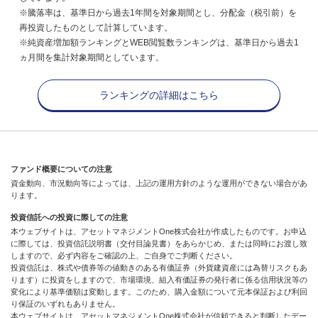
※騰落率は、基準日から過去1年間を対象期間とし、分配金（税引前）を
再投資したものとして計算しています。
※純資産増加額ランキングとWEB閲覧数ランキングは、基準日から過去1
ヵ月間を集計対象期間としています。
ランキングの詳細はこちら
ファンド概要についての注意
資金動向、市況動向等によっては、上記の運用方針のような運用ができない場合があ
ります。
投資信託への投資に際しての注意
本ウェブサイトは、アセットマネジメントOne株式会社が作成したものです。お申込
に際しては、投資信託説明書（交付目論見書）をあらかじめ、または同時にお渡し致
しますので、必ず内容をご確認の上、ご自身でご判断ください。
投資信託は、株式や債券等の値動きのある有価証券（外貨建資産には為替リスクもあ
ります）に投資をしますので、市場環境、組入有価証券の発行者に係る信用状況等の
変化により基準価額は変動します。このため、購入金額について元本保証および利回
り保証のいずれもありません。
本ウェブサイトは、アセットマネジメントOne株式会社が信頼できると判断したデー