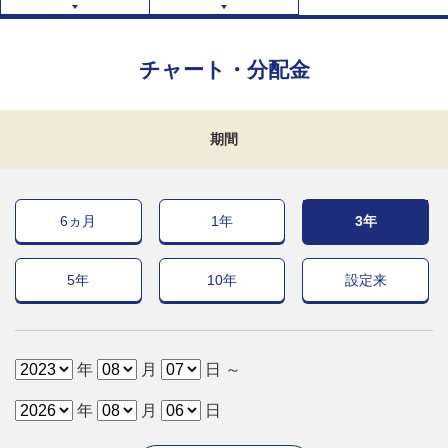
チャート・分配金
期間
6ヵ月
1年
3年
5年
10年
設定来
年
月
日 ～
年
月
日