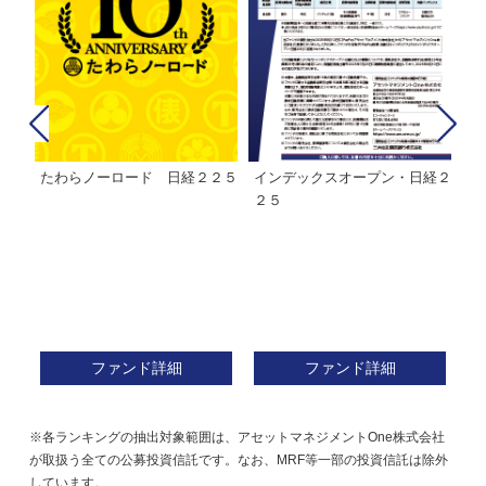
たわらノーロード 日経２２５
インデックスオープン・日経２
Ｍ
株式フ
２５
ン
ファンド詳細
ファンド詳細
※各ランキングの抽出対象範囲は、アセットマネジメントOne株式会社
が取扱う全ての公募投資信託です。なお、MRF等一部の投資信託は除外
しています。