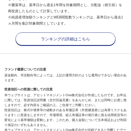
※騰落率は、基準日から過去1年間を対象期間とし、分配金（税引前）を
再投資したものとして計算しています。
※純資産増加額ランキングとWEB閲覧数ランキングは、基準日から過去1
ヵ月間を集計対象期間としています。
ランキングの詳細はこちら
ファンド概要についての注意
資金動向、市況動向等によっては、上記の運用方針のような運用ができない場合があ
ります。
投資信託への投資に際しての注意
本ウェブサイトは、アセットマネジメントOne株式会社が作成したものです。お申込
に際しては、投資信託説明書（交付目論見書）をあらかじめ、または同時にお渡し致
しますので、必ず内容をご確認の上、ご自身でご判断ください。
投資信託は、株式や債券等の値動きのある有価証券（外貨建資産には為替リスクもあ
ります）に投資をしますので、市場環境、組入有価証券の発行者に係る信用状況等の
変化により基準価額は変動します。このため、購入金額について元本保証および利回
り保証のいずれもありません。
本ウェブサイトは、アセットマネジメントOne株式会社が信頼できると判断したデー