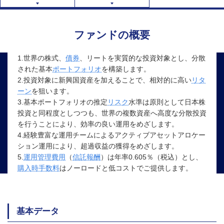
ファンドの概要
1.世界の株式、
債券
、リートを実質的な投資対象とし、分散
された基本
ポートフォリオ
を構築します。
2.投資対象に新興国資産を加えることで、相対的に高い
リタ
ーン
を狙います。
3.基本ポートフォリオの推定
リスク
水準は原則として日本株
投資と同程度としつつも、世界の複数資産へ高度な分散投資
を行うことにより、効率の良い運用をめざします。
4.経験豊富な運用チームによるアクティブアセットアロケー
ション運用により、超過収益の獲得をめざします。
5.
運用管理費用
（
信託報酬
）は年率0.605％（税込）とし、
購入時手数料
はノーロードと低コストでご提供します。
基本データ