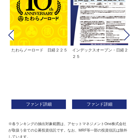
たわらノーロード 日経２２５
インデックスオープン・日経２
Ｍ
株式フ
２５
ン
ファンド詳細
ファンド詳細
※各ランキングの抽出対象範囲は、アセットマネジメントOne株式会社
が取扱う全ての公募投資信託です。なお、MRF等一部の投資信託は除外
しています。