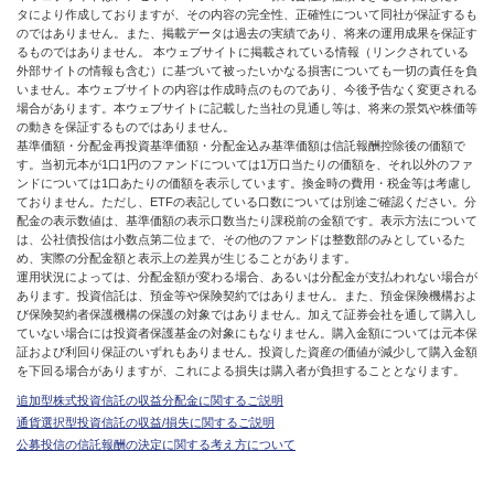
タにより作成しておりますが、その内容の完全性、正確性について同社が保証するも
のではありません。また、掲載データは過去の実績であり、将来の運用成果を保証す
るものではありません。 本ウェブサイトに掲載されている情報（リンクされている
外部サイトの情報も含む）に基づいて被ったいかなる損害についても一切の責任を負
いません。本ウェブサイトの内容は作成時点のものであり、今後予告なく変更される
場合があります。本ウェブサイトに記載した当社の見通し等は、将来の景気や株価等
の動きを保証するものではありません。
基準価額・分配金再投資基準価額・分配金込み基準価額は信託報酬控除後の価額で
す。当初元本が1口1円のファンドについては1万口当たりの価額を、それ以外のファ
ンドについては1口あたりの価額を表示しています。換金時の費用・税金等は考慮し
ておりません。ただし、ETFの表記している口数については別途ご確認ください。分
配金の表示数値は、基準価額の表示口数当たり課税前の金額です。表示方法について
は、公社債投信は小数点第二位まで、その他のファンドは整数部のみとしているた
め、実際の分配金額と表示上の差異が生じることがあります。
運用状況によっては、分配金額が変わる場合、あるいは分配金が支払われない場合が
あります。投資信託は、預金等や保険契約ではありません。また、預金保険機構およ
び保険契約者保護機構の保護の対象ではありません。加えて証券会社を通して購入し
ていない場合には投資者保護基金の対象にもなりません。購入金額については元本保
証および利回り保証のいずれもありません。投資した資産の価値が減少して購入金額
を下回る場合がありますが、これによる損失は購入者が負担することとなります。
追加型株式投資信託の収益分配金に関するご説明
通貨選択型投資信託の収益/損失に関するご説明
公募投信の信託報酬の決定に関する考え方について