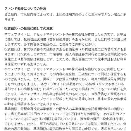
ファンド概要についての注意
資金動向、市況動向等によっては、上記の運用方針のような運用ができない場合があ
ります。
投資信託への投資に際しての注意
本ウェブサイトは、アセットマネジメントOne株式会社が作成したものです。お申込
に際しては、投資信託説明書（交付目論見書）をあらかじめ、または同時にお渡し致
しますので、必ず内容をご確認の上、ご自身でご判断ください。
投資信託は、株式や債券等の値動きのある有価証券（外貨建資産には為替リスクもあ
ります）に投資をしますので、市場環境、組入有価証券の発行者に係る信用状況等の
変化により基準価額は変動します。このため、購入金額について元本保証および利回
り保証のいずれもありません。
本ウェブサイトは、アセットマネジメントOne株式会社が信頼できると判断したデー
タにより作成しておりますが、その内容の完全性、正確性について同社が保証するも
のではありません。また、掲載データは過去の実績であり、将来の運用成果を保証す
るものではありません。 本ウェブサイトに掲載されている情報（リンクされている
外部サイトの情報も含む）に基づいて被ったいかなる損害についても一切の責任を負
いません。本ウェブサイトの内容は作成時点のものであり、今後予告なく変更される
場合があります。本ウェブサイトに記載した当社の見通し等は、将来の景気や株価等
の動きを保証するものではありません。
基準価額・分配金再投資基準価額・分配金込み基準価額は信託報酬控除後の価額で
す。当初元本が1口1円のファンドについては1万口当たりの価額を、それ以外のファ
ンドについては1口あたりの価額を表示しています。換金時の費用・税金等は考慮し
ておりません。ただし、ETFの表記している口数については別途ご確認ください。分
配金の表示数値は、基準価額の表示口数当たり課税前の金額です。表示方法について