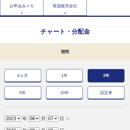
お申込みメモ
取扱販売会社
チャート・分配金
期間
6ヵ月
1年
3年
5年
10年
設定来
年
月
日 ～