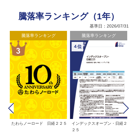
騰落率ランキング（1年）
基準日：2026/07/31
騰落率ランキング
騰落率ランキング
４位
たわらノーロード 日経２２５
インデックスオープン・日経２
Ｍ
株式フ
２５
ン