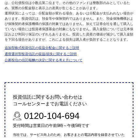
は、公社債投信は小数点第二位まで、その他のファンドは整数部のみとしているた
め、実際の分配金額と表示上の差異が生じることがあります。
運用状況によっては、分配金額が変わる場合、あるいは分配金が支払われない場合が
あります。投資信託は、預金等や保険契約ではありません。また、預金保険機構およ
び保険契約者保護機構の保護の対象ではありません。加えて証券会社を通して購入し
ていない場合には投資者保護基金の対象にもなりません。購入金額については元本保
証および利回り保証のいずれもありません。投資した資産の価値が減少して購入金額
を下回る場合がありますが、これによる損失は購入者が負担することとなります。
追加型株式投資信託の収益分配金に関するご説明
通貨選択型投資信託の収益/損失に関するご説明
公募投信の信託報酬の決定に関する考え方について
投資信託に関するお問い合わせは
コールセンターまでお電話ください
0120-104-694
受付時間は営業日の午前9時～午後5時です
当社では、サービス向上のため、お客さまとの電話内容を録音させていた