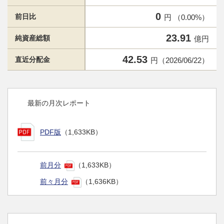
0
前日比
円 （0.00%）
23.91
純資産総額
億円
42.53
直近分配金
円（2026/06/22）
最新の月次レポート
PDF版
（1,633KB）
前月分
（1,633KB）
前々月分
（1,636KB）