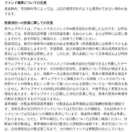
ファンド概要についての注意
資金動向、市況動向等によっては、上記の運用方針のような運用ができない場合があ
ります。
投資信託への投資に際しての注意
本ウェブサイトは、アセットマネジメントOne株式会社が作成したものです。お申込
に際しては、投資信託説明書（交付目論見書）をあらかじめ、または同時にお渡し致
しますので、必ず内容をご確認の上、ご自身でご判断ください。
投資信託は、株式や債券等の値動きのある有価証券（外貨建資産には為替リスクもあ
ります）に投資をしますので、市場環境、組入有価証券の発行者に係る信用状況等の
変化により基準価額は変動します。このため、購入金額について元本保証および利回
り保証のいずれもありません。
本ウェブサイトは、アセットマネジメントOne株式会社が信頼できると判断したデー
タにより作成しておりますが、その内容の完全性、正確性について同社が保証するも
のではありません。また、掲載データは過去の実績であり、将来の運用成果を保証す
るものではありません。 本ウェブサイトに掲載されている情報（リンクされている
外部サイトの情報も含む）に基づいて被ったいかなる損害についても一切の責任を負
いません。本ウェブサイトの内容は作成時点のものであり、今後予告なく変更される
場合があります。本ウェブサイトに記載した当社の見通し等は、将来の景気や株価等
の動きを保証するものではありません。
基準価額・分配金再投資基準価額・分配金込み基準価額は信託報酬控除後の価額で
す。当初元本が1口1円のファンドについては1万口当たりの価額を、それ以外のファ
ンドについては1口あたりの価額を表示しています。換金時の費用・税金等は考慮し
ておりません。ただし、ETFの表記している口数については別途ご確認ください。分
配金の表示数値は、基準価額の表示口数当たり課税前の金額です。表示方法について
は、公社債投信は小数点第二位まで、その他のファンドは整数部のみとしているた