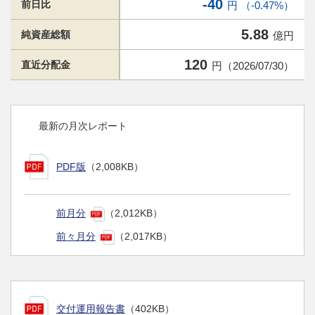
-40
前日比
円 （-0.47%）
5.88
純資産総額
億円
120
直近分配金
円（2026/07/30）
最新の月次レポート
PDF版
（2,008KB）
前月分
（2,012KB）
前々月分
（2,017KB）
交付運用報告書
（402KB）