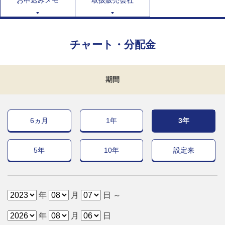
チャート・分配金
期間
6ヵ月
1年
3年
5年
10年
設定来
年
月
日 ～
年
月
日