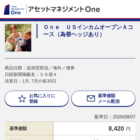
Ｏｎｅ ＵＳインカムオープンＡコ
ース（為替ヘッジあり）
商品分類：追加型投信／海外／債券
日経新聞掲載名：ＵＳ債Ａ
決算日：1月､7月の各30日
お気に入りに
基準価額
登録
メール配信
基準日：2026/08/07
8,420
基準価額
円