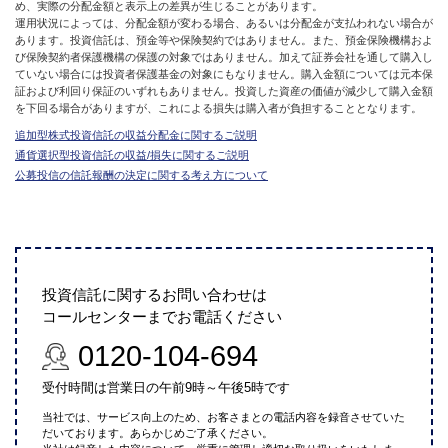
め、実際の分配金額と表示上の差異が生じることがあります。
運用状況によっては、分配金額が変わる場合、あるいは分配金が支払われない場合が
あります。投資信託は、預金等や保険契約ではありません。また、預金保険機構およ
び保険契約者保護機構の保護の対象ではありません。加えて証券会社を通して購入し
ていない場合には投資者保護基金の対象にもなりません。購入金額については元本保
証および利回り保証のいずれもありません。投資した資産の価値が減少して購入金額
を下回る場合がありますが、これによる損失は購入者が負担することとなります。
追加型株式投資信託の収益分配金に関するご説明
通貨選択型投資信託の収益/損失に関するご説明
公募投信の信託報酬の決定に関する考え方について
投資信託に関するお問い合わせは
コールセンターまでお電話ください
0120-104-694
受付時間は営業日の午前9時～午後5時です
当社では、サービス向上のため、お客さまとの電話内容を録音させていた
だいております。あらかじめご了承ください。