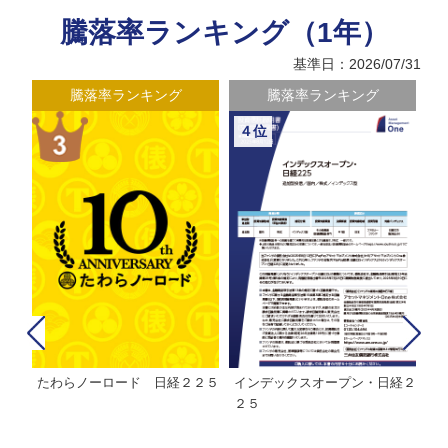
騰落率ランキング（1年）
基準日：2026/07/31
騰落率ランキング
騰落率ランキング
４位
たわらノーロード 日経２２５
インデックスオープン・日経２
Ｍ
株式フ
２５
ン