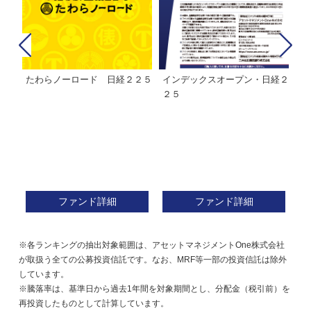
たわらノーロード 日経２２５
インデックスオープン・日経２
Ｍ
株式フ
２５
ン
ファンド詳細
ファンド詳細
※各ランキングの抽出対象範囲は、アセットマネジメントOne株式会社
が取扱う全ての公募投資信託です。なお、MRF等一部の投資信託は除外
しています。
※騰落率は、基準日から過去1年間を対象期間とし、分配金（税引前）を
再投資したものとして計算しています。