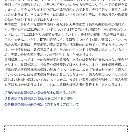
外部サイトの情報も含む）に基づいて被ったいかなる損害についても一切の責任を負
いません。本ウェブサイトの内容は作成時点のものであり、今後予告なく変更される
場合があります。本ウェブサイトに記載した当社の見通し等は、将来の景気や株価等
の動きを保証するものではありません。
基準価額・分配金再投資基準価額・分配金込み基準価額は信託報酬控除後の価額で
す。当初元本が1口1円のファンドについては1万口当たりの価額を、それ以外のファ
ンドについては1口あたりの価額を表示しています。換金時の費用・税金等は考慮し
ておりません。ただし、ETFの表記している口数については別途ご確認ください。分
配金の表示数値は、基準価額の表示口数当たり課税前の金額です。表示方法について
は、公社債投信は小数点第二位まで、その他のファンドは整数部のみとしているた
め、実際の分配金額と表示上の差異が生じることがあります。
運用状況によっては、分配金額が変わる場合、あるいは分配金が支払われない場合が
あります。投資信託は、預金等や保険契約ではありません。また、預金保険機構およ
び保険契約者保護機構の保護の対象ではありません。加えて証券会社を通して購入し
ていない場合には投資者保護基金の対象にもなりません。購入金額については元本保
証および利回り保証のいずれもありません。投資した資産の価値が減少して購入金額
を下回る場合がありますが、これによる損失は購入者が負担することとなります。
追加型株式投資信託の収益分配金に関するご説明
通貨選択型投資信託の収益/損失に関するご説明
公募投信の信託報酬の決定に関する考え方について