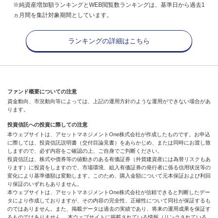
※純資産増加額ランキングとWEB閲覧数ランキングは、基準日から過去1
ヵ月間を集計対象期間としています。
ランキングの詳細はこちら
ファンド概要についての注意
資金動向、市況動向等によっては、上記の運用方針のような運用ができない場合があ
ります。
投資信託への投資に際しての注意
本ウェブサイトは、アセットマネジメントOne株式会社が作成したものです。お申込
に際しては、投資信託説明書（交付目論見書）をあらかじめ、または同時にお渡し致
しますので、必ず内容をご確認の上、ご自身でご判断ください。
投資信託は、株式や債券等の値動きのある有価証券（外貨建資産には為替リスクもあ
ります）に投資をしますので、市場環境、組入有価証券の発行者に係る信用状況等の
変化により基準価額は変動します。このため、購入金額について元本保証および利回
り保証のいずれもありません。
本ウェブサイトは、アセットマネジメントOne株式会社が信頼できると判断したデー
タにより作成しておりますが、その内容の完全性、正確性について同社が保証するも
のではありません。また、掲載データは過去の実績であり、将来の運用成果を保証す
るものではありません。 本ウェブサイトに掲載されている情報（リンクされている