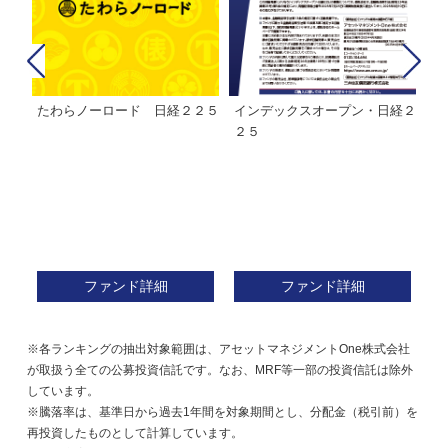
たわらノーロード 日経２２５
インデックスオープン・日経２
Ｍ
株式フ
２５
ン
ファンド詳細
ファンド詳細
※各ランキングの抽出対象範囲は、アセットマネジメントOne株式会社
が取扱う全ての公募投資信託です。なお、MRF等一部の投資信託は除外
しています。
※騰落率は、基準日から過去1年間を対象期間とし、分配金（税引前）を
再投資したものとして計算しています。