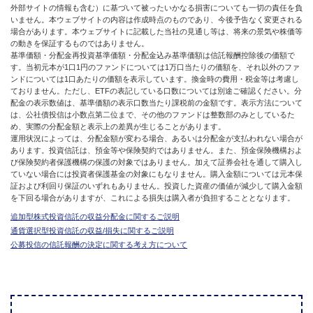
外部サイトの情報も含む）に基づいて被ったいかなる損害についても一切の責任を負
いません。本ウェブサイトの内容は作成時点のものであり、今後予告なく変更される
場合があります。本ウェブサイトに記載した当社の見通し等は、将来の景気や株価等
の動きを保証するものではありません。
基準価額・分配金再投資基準価額・分配金込み基準価額は信託報酬控除後の価額で
す。当初元本が1口1円のファンドについては1万口当たりの価額を、それ以外のファ
ンドについては1口あたりの価額を表示しています。換金時の費用・税金等は考慮し
ておりません。ただし、ETFの表記している口数については別途ご確認ください。分
配金の表示数値は、基準価額の表示口数当たり課税前の金額です。表示方法について
は、公社債投信は小数点第二位まで、その他のファンドは整数部のみとしているた
め、実際の分配金額と表示上の差異が生じることがあります。
運用状況によっては、分配金額が変わる場合、あるいは分配金が支払われない場合が
あります。投資信託は、預金等や保険契約ではありません。また、預金保険機構およ
び保険契約者保護機構の保護の対象ではありません。加えて証券会社を通して購入し
ていない場合には投資者保護基金の対象にもなりません。購入金額については元本保
証および利回り保証のいずれもありません。投資した資産の価値が減少して購入金額
を下回る場合がありますが、これによる損失は購入者が負担することとなります。
追加型株式投資信託の収益分配金に関するご説明
通貨選択型投資信託の収益/損失に関するご説明
公募投信の信託報酬の決定に関する考え方について