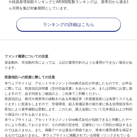
※純資産増加額ランキングとWEB閲覧数ランキングは、基準日から過去1
ヵ月間を集計対象期間としています。
ランキングの詳細はこちら
ファンド概要についての注意
資金動向、市況動向等によっては、上記の運用方針のような運用ができない場合があ
ります。
投資信託への投資に際しての注意
本ウェブサイトは、アセットマネジメントOne株式会社が作成したものです。お申込
に際しては、投資信託説明書（交付目論見書）をあらかじめ、または同時にお渡し致
しますので、必ず内容をご確認の上、ご自身でご判断ください。
投資信託は、株式や債券等の値動きのある有価証券（外貨建資産には為替リスクもあ
ります）に投資をしますので、市場環境、組入有価証券の発行者に係る信用状況等の
変化により基準価額は変動します。このため、購入金額について元本保証および利回
り保証のいずれもありません。
本ウェブサイトは、アセットマネジメントOne株式会社が信頼できると判断したデー
タにより作成しておりますが、その内容の完全性、正確性について同社が保証するも
のではありません。また、掲載データは過去の実績であり、将来の運用成果を保証す
るものではありません。 本ウェブサイトに掲載されている情報（リンクされている