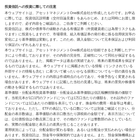
投資信託への投資に際しての注意
本ウェブサイトは、アセットマネジメントOne株式会社が作成したものです。お申込
に際しては、投資信託説明書（交付目論見書）をあらかじめ、または同時にお渡し致
しますので、必ず内容をご確認の上、ご自身でご判断ください。
投資信託は、株式や債券等の値動きのある有価証券（外貨建資産には為替リスクもあ
ります）に投資をしますので、市場環境、組入有価証券の発行者に係る信用状況等の
変化により基準価額は変動します。このため、購入金額について元本保証および利回
り保証のいずれもありません。
本ウェブサイトは、アセットマネジメントOne株式会社が信頼できると判断したデー
タにより作成しておりますが、その内容の完全性、正確性について同社が保証するも
のではありません。また、掲載データは過去の実績であり、将来の運用成果を保証す
るものではありません。 本ウェブサイトに掲載されている情報（リンクされている
外部サイトの情報も含む）に基づいて被ったいかなる損害についても一切の責任を負
いません。本ウェブサイトの内容は作成時点のものであり、今後予告なく変更される
場合があります。本ウェブサイトに記載した当社の見通し等は、将来の景気や株価等
の動きを保証するものではありません。
基準価額・分配金再投資基準価額・分配金込み基準価額は信託報酬控除後の価額で
す。当初元本が1口1円のファンドについては1万口当たりの価額を、それ以外のファ
ンドについては1口あたりの価額を表示しています。換金時の費用・税金等は考慮し
ておりません。ただし、ETFの表記している口数については別途ご確認ください。分
配金の表示数値は、基準価額の表示口数当たり課税前の金額です。表示方法について
は、公社債投信は小数点第二位まで、その他のファンドは整数部のみとしているた
め、実際の分配金額と表示上の差異が生じることがあります。
運用状況によっては、分配金額が変わる場合、あるいは分配金が支払われない場合が
あります。投資信託は、預金等や保険契約ではありません。また、預金保険機構およ