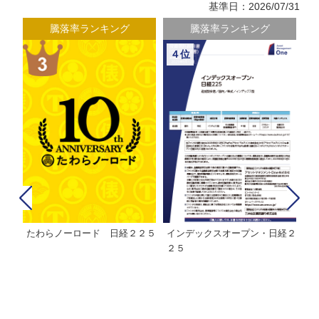
基準日：2026/07/31
騰落率ランキング
騰落率ランキング
４位
たわらノーロード 日経２２５
インデックスオープン・日経２
Ｍ
株式フ
２５
ン