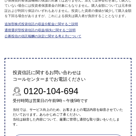
び保険契約者保護機構の保護の対象ではありません。加えて証券会社を通して購入し
ていない場合には投資者保護基金の対象にもなりません。購入金額については元本保
証および利回り保証のいずれもありません。投資した資産の価値が減少して購入金額
を下回る場合がありますが、これによる損失は購入者が負担することとなります。
追加型株式投資信託の収益分配金に関するご説明
通貨選択型投資信託の収益/損失に関するご説明
公募投信の信託報酬の決定に関する考え方について
投資信託に関するお問い合わせは
コールセンターまでお電話ください
0120-104-694
受付時間は営業日の午前9時～午後5時です
当社では、サービス向上のため、お客さまとの電話内容を録音させていた
だいております。あらかじめご了承ください。
当社は録音した内容について、厳重に管理し適切な取り扱いをいたしま
す。