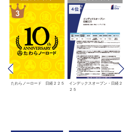
４位
たわらノーロード 日経２２５
インデックスオープン・日経２
Ｍ
株式フ
２５
ン