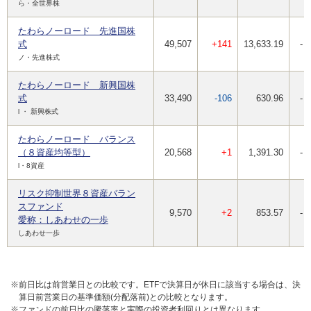
ら・全世界株
たわらノーロード 先進国株
式
49,507
+141
13,633.19
-
ノ・先進株式
たわらノーロード 新興国株
式
33,490
-106
630.96
-
l ・ 新興株式
たわらノーロード バランス
（８資産均等型）
20,568
+1
1,391.30
-
l・8資産
リスク抑制世界８資産バラン
スファンド
9,570
+2
853.57
-
愛称：しあわせの一歩
しあわせ一歩
※前日比は前営業日との比較です。ETFで決算日が休日に該当する場合は、決
算日前営業日の基準価額(分配落前)との比較となります。
※ファンドの前日比の騰落率と実際の投資者利回りとは異なります。