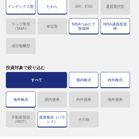
インデックス型
たわら
SRI、ESG
通貨選択型
ラップ専用
NISAつみたて
NISA成長投資
単位型
（SMA）
投資枠
枠
成功報酬型
投資対象で
絞り込む
すべて
国内株式
内外株式
海外株式
国内債券
内外債券
海外債券
不動産投信
資産複合（バラ
その他
（REIT）
ンス）