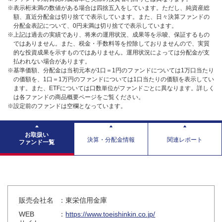
※表示桁未満の数値がある場合は四捨五入をしています。ただし、純資産総
額、直近分配金は切り捨てで表示しています。また、日々決算ファンドの
分配金表記について、0円未満は切り捨てで表示しています。
※上記は過去の実績であり、将来の運用状況、成果等を示唆、保証するもの
ではありません。また、税金・手数料等を控除しておりませんので、実質
的な投資成果を示すものではありません。運用状況によっては分配金が支
払われない場合があります。
※基準価額、分配金は当初元本が1口＝1円のファンドについては1万口当たり
の価額を、1口＝1万円のファンドについては1口当たりの価額を表示してい
ます。また、ETFについては口数単位がファンドごとに異なります。詳しく
は各ファンドの商品概要ページをご覧ください。
※設定前のファンドは空欄となっています。
お取扱い
決算・分配金情報
関連レポート
ファンド一覧
販売会社名
：東栄信用金庫
WEB
：
https://www.toeishinkin.co.jp/