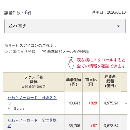
6
基準日：
2026/08/10
該当件数：
件
※サービスアイコンのご説明：
お気に入り登録
基準価額メール配信登録
表を横にスクロールすると
全ての情報を確認できます
純資産
ファンド名
基準価額
前日比
総額
愛称
（円）
（円）
（億円）
日経新聞掲載名
たわらノーロード 日経２２
５
40,643
+828
4,975.94
-
た・日２２５
たわらノーロード 全世界株
式
35,706
+87
3,678.54
-