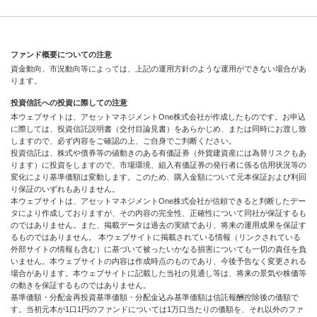
ファンド概要についての注意
資金動向、市況動向等によっては、上記の運用方針のような運用ができない場合があ
ります。
投資信託への投資に際しての注意
本ウェブサイトは、アセットマネジメントOne株式会社が作成したものです。お申込
に際しては、投資信託説明書（交付目論見書）をあらかじめ、または同時にお渡し致
しますので、必ず内容をご確認の上、ご自身でご判断ください。
投資信託は、株式や債券等の値動きのある有価証券（外貨建資産には為替リスクもあ
ります）に投資をしますので、市場環境、組入有価証券の発行者に係る信用状況等の
変化により基準価額は変動します。このため、購入金額について元本保証および利回
り保証のいずれもありません。
本ウェブサイトは、アセットマネジメントOne株式会社が信頼できると判断したデー
タにより作成しておりますが、その内容の完全性、正確性について同社が保証するも
のではありません。また、掲載データは過去の実績であり、将来の運用成果を保証す
るものではありません。 本ウェブサイトに掲載されている情報（リンクされている
外部サイトの情報も含む）に基づいて被ったいかなる損害についても一切の責任を負
いません。本ウェブサイトの内容は作成時点のものであり、今後予告なく変更される
場合があります。本ウェブサイトに記載した当社の見通し等は、将来の景気や株価等
の動きを保証するものではありません。
基準価額・分配金再投資基準価額・分配金込み基準価額は信託報酬控除後の価額で
す。当初元本が1口1円のファンドについては1万口当たりの価額を、それ以外のファ