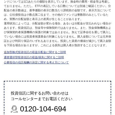
ンドについては1口あたりの価額を表示しています。換金時の費用・税金等は考慮し
ておりません。ただし、ETFの表記している口数については別途ご確認ください。分
配金の表示数値は、基準価額の表示口数当たり課税前の金額です。表示方法について
は、公社債投信は小数点第二位まで、その他のファンドは整数部のみとしているた
め、実際の分配金額と表示上の差異が生じることがあります。
運用状況によっては、分配金額が変わる場合、あるいは分配金が支払われない場合が
あります。投資信託は、預金等や保険契約ではありません。また、預金保険機構およ
び保険契約者保護機構の保護の対象ではありません。加えて証券会社を通して購入し
ていない場合には投資者保護基金の対象にもなりません。購入金額については元本保
証および利回り保証のいずれもありません。投資した資産の価値が減少して購入金額
を下回る場合がありますが、これによる損失は購入者が負担することとなります。
追加型株式投資信託の収益分配金に関するご説明
通貨選択型投資信託の収益/損失に関するご説明
公募投信の信託報酬の決定に関する考え方について
投資信託に関するお問い合わせは
コールセンターまでお電話ください
0120-104-694