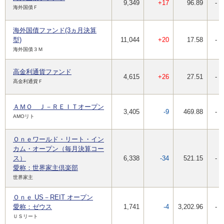
9,349
+17
96.89
-
海外国債Ｆ
海外国債ファンド(3ヵ月決算
型)
11,044
+20
17.58
-
海外国債３Ｍ
高金利通貨ファンド
4,615
+26
27.51
-
高金利通貨Ｆ
ＡＭＯ Ｊ－ＲＥＩＴオープン
3,405
-9
469.88
-
AMOリト
Ｏｎｅワールド・リート・イン
カム・オープン（毎月決算コー
ス）
6,338
-34
521.15
-
愛称：世界家主倶楽部
世界家主
Ｏｎｅ US－REIT オープン
愛称：ゼウス
1,741
-4
3,202.96
-
ＵＳリート