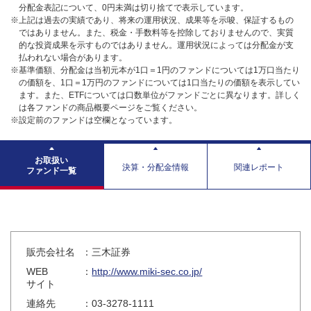
分配金表記について、0円未満は切り捨てで表示しています。
※上記は過去の実績であり、将来の運用状況、成果等を示唆、保証するもの
ではありません。また、税金・手数料等を控除しておりませんので、実質
的な投資成果を示すものではありません。運用状況によっては分配金が支
払われない場合があります。
※基準価額、分配金は当初元本が1口＝1円のファンドについては1万口当たり
の価額を、1口＝1万円のファンドについては1口当たりの価額を表示してい
ます。また、ETFについては口数単位がファンドごとに異なります。詳しく
は各ファンドの商品概要ページをご覧ください。
※設定前のファンドは空欄となっています。
お取扱い
決算・分配金情報
関連レポート
ファンド一覧
販売会社名
：三木証券
WEB
：
http://www.miki-sec.co.jp/
サイト
連絡先
：03-3278-1111