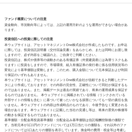
ファンド概要についての注意
資金動向、市況動向等によっては、上記の運用方針のような運用ができない場合があ
ります。
投資信託への投資に際しての注意
本ウェブサイトは、アセットマネジメントOne株式会社が作成したものです。お申込
に際しては、投資信託説明書（交付目論見書）をあらかじめ、または同時にお渡し致
しますので、必ず内容をご確認の上、ご自身でご判断ください。
投資信託は、株式や債券等の値動きのある有価証券（外貨建資産には為替リスクもあ
ります）に投資をしますので、市場環境、組入有価証券の発行者に係る信用状況等の
変化により基準価額は変動します。このため、購入金額について元本保証および利回
り保証のいずれもありません。
本ウェブサイトは、アセットマネジメントOne株式会社が信頼できると判断したデー
タにより作成しておりますが、その内容の完全性、正確性について同社が保証するも
のではありません。また、掲載データは過去の実績であり、将来の運用成果を保証す
るものではありません。 本ウェブサイトに掲載されている情報（リンクされている
外部サイトの情報も含む）に基づいて被ったいかなる損害についても一切の責任を負
いません。本ウェブサイトの内容は作成時点のものであり、今後予告なく変更される
場合があります。本ウェブサイトに記載した当社の見通し等は、将来の景気や株価等
の動きを保証するものではありません。
基準価額・分配金再投資基準価額・分配金込み基準価額は信託報酬控除後の価額で
す。当初元本が1口1円のファンドについては1万口当たりの価額を、それ以外のファ
ンドについては1口あたりの価額を表示しています。換金時の費用・税金等は考慮し