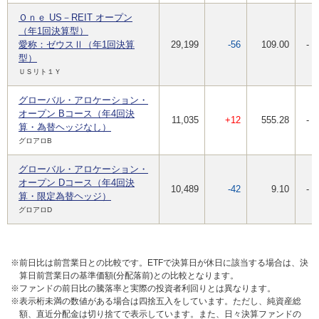
Ｏｎｅ US－REIT オープン
（年1回決算型）
愛称：ゼウスⅡ（年1回決算
29,199
-56
109.00
-
型）
ＵＳリト１Ｙ
グローバル・アロケーション・
オープン Bコース（年4回決
11,035
+12
555.28
-
算・為替ヘッジなし）
グロアロB
グローバル・アロケーション・
オープン Dコース（年4回決
10,489
-42
9.10
-
算・限定為替ヘッジ）
グロアロD
※前日比は前営業日との比較です。ETFで決算日が休日に該当する場合は、決
算日前営業日の基準価額(分配落前)との比較となります。
※ファンドの前日比の騰落率と実際の投資者利回りとは異なります。
※表示桁未満の数値がある場合は四捨五入をしています。ただし、純資産総
額、直近分配金は切り捨てで表示しています。また、日々決算ファンドの