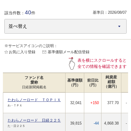
40
基準日：
2026/08/07
該当件数：
件
※サービスアイコンのご説明：
お気に入り登録
基準価額メール配信登録
表を横にスクロールすると
全ての情報を確認できます
純資産
ファンド名
基準価額
前日比
総額
愛称
（円）
（円）
（億円）
日経新聞掲載名
たわらノーロード ＴＯＰＩＸ
32,041
+150
377.70
-
わ・ＴＰＸ
たわらノーロード 日経２２５
39,815
-44
4,868.38
-
た・日２２５