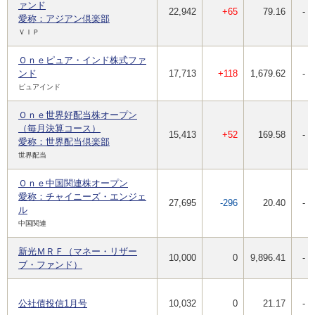
ァンド
22,942
+65
79.16
-
愛称：アジアン倶楽部
ＶＩＰ
Ｏｎｅピュア・インド株式ファ
ンド
17,713
+118
1,679.62
-
ピュアインド
Ｏｎｅ世界好配当株オープン
（毎月決算コース）
15,413
+52
169.58
-
愛称：世界配当倶楽部
世界配当
Ｏｎｅ中国関連株オープン
愛称：チャイニーズ・エンジェ
27,695
-296
20.40
-
ル
中国関連
新光ＭＲＦ（マネー・リザー
10,000
0
9,896.41
-
ブ・ファンド）
公社債投信1月号
10,032
0
21.17
-