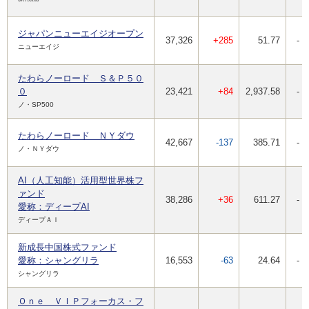
ジャパンニューエイジオープン
37,326
+285
51.77
-
ニューエイジ
たわらノーロード Ｓ＆Ｐ５０
０
23,421
+84
2,937.58
-
ノ・SP500
たわらノーロード ＮＹダウ
42,667
-137
385.71
-
ノ・ＮＹダウ
AI（人工知能）活用型世界株フ
ァンド
38,286
+36
611.27
-
愛称：ディープAI
ディープＡＩ
新成長中国株式ファンド
愛称：シャングリラ
16,553
-63
24.64
-
シャングリラ
Ｏｎｅ ＶＩＰフォーカス・フ