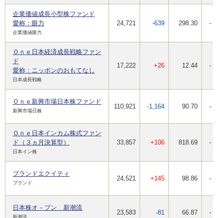
企業価値成長小型株ファンド
愛称：眼力
24,721
-639
298.30
-
企業価値眼力
Ｏｎｅ日本経済成長戦略ファン
ド
17,222
+26
12.44
-
愛称：ニッポンのおもてなし
日本成長戦略
Ｏｎｅ新興市場日本株ファンド
110,921
-1,164
90.70
-
新興市場日株
Ｏｎｅ日本インカム株式ファン
ド（３ヵ月決算型）
33,857
+106
818.69
-
日本イン株
ブランドエクイティ
24,521
+145
98.86
-
ブランド
日本株オ－プン 新潮流
23,583
-81
66.87
-
新潮流