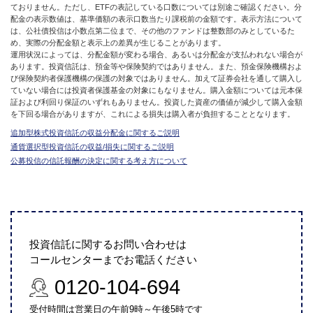
ておりません。ただし、ETFの表記している口数については別途ご確認ください。分
配金の表示数値は、基準価額の表示口数当たり課税前の金額です。表示方法について
は、公社債投信は小数点第二位まで、その他のファンドは整数部のみとしているた
め、実際の分配金額と表示上の差異が生じることがあります。
運用状況によっては、分配金額が変わる場合、あるいは分配金が支払われない場合が
あります。投資信託は、預金等や保険契約ではありません。また、預金保険機構およ
び保険契約者保護機構の保護の対象ではありません。加えて証券会社を通して購入し
ていない場合には投資者保護基金の対象にもなりません。購入金額については元本保
証および利回り保証のいずれもありません。投資した資産の価値が減少して購入金額
を下回る場合がありますが、これによる損失は購入者が負担することとなります。
追加型株式投資信託の収益分配金に関するご説明
通貨選択型投資信託の収益/損失に関するご説明
公募投信の信託報酬の決定に関する考え方について
投資信託に関するお問い合わせは
コールセンターまでお電話ください
0120-104-694
受付時間は営業日の午前9時～午後5時です