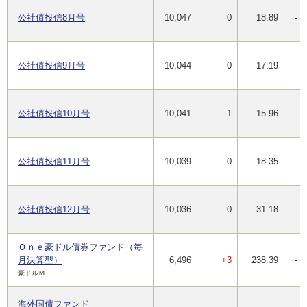
公社債投信8月号
10,047
0
18.89
-
公社債投信9月号
10,044
0
17.19
-
公社債投信10月号
10,041
-1
15.96
-
公社債投信11月号
10,039
0
18.35
-
公社債投信12月号
10,036
0
31.18
-
Ｏｎｅ豪ドル債券ファンド（毎
月決算型）
6,496
+3
238.39
-
豪ドルＭ
海外国債ファンド