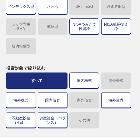
インデックス型
たわら
SRI、ESG
通貨選択型
ラップ専用
NISAつみたて
NISA成長投資
単位型
（SMA）
投資枠
枠
成功報酬型
投資対象で
絞り込む
すべて
国内株式
内外株式
海外株式
国内債券
内外債券
海外債券
不動産投信
資産複合（バラ
その他
（REIT）
ンス）