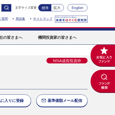
拡大
English
文字サイズ変更
標準
ご質問
用語集
サイトマップ
社
の皆さまへ
機関投資家
の皆さまへ
NISA成長投資枠
気に入りに
登録
基準価額
メール配信