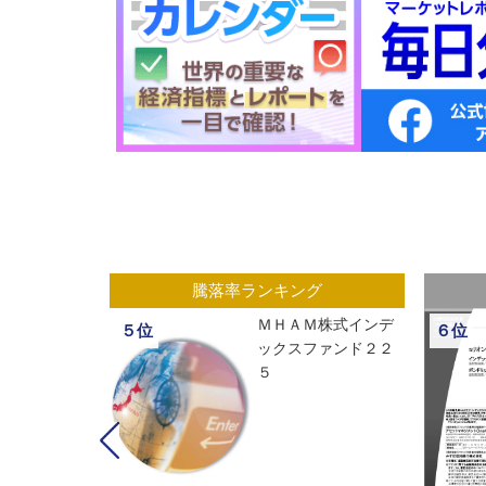
グ
騰落率ランキング
ックスオープ
ＭＨＡＭ株式インデ
５位
６位
経２２５
ックスファンド２２
５