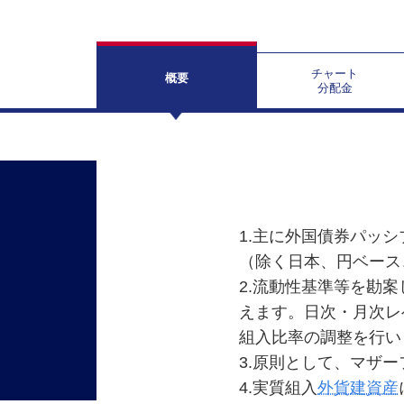
チャート
概要
分配金
1.主に外国債券パッシ
（除く日本、円ベース
2.流動性基準等を勘
えます。日次・月次レ
組入比率の調整を行い
3.原則として、マザ
4.実質組入
外貨建資産