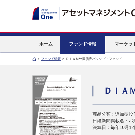
ホーム
ファンド情報
マーケッ
>
ファンド情報
>
ＤＩＡＭ外国債券パッシブ・ファンド
ＤＩＡ
商品分類：追加型投
日経新聞掲載名：パ
決算日：毎年10月12