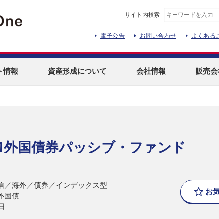
サイト内検索
電子公告
お問い合わせ
よくある
ト
情報
資産形成
について
会社情報
販売会
Ｍ外国債券パッシブ・ファンド
信／海外／債券／インデックス型
お
外国債
日