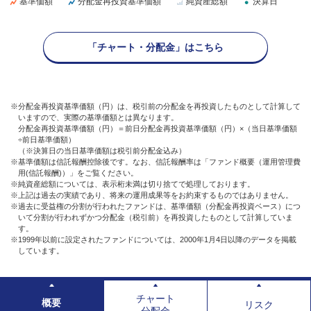
基準価額
分配金再投資基準価額
純資産総額
決算日
「チャート・分配金」はこちら
※分配金再投資基準価額（円）は、税引前の分配金を再投資したものとして計算して
いますので、実際の基準価額とは異なります。
分配金再投資基準価額（円）＝前日分配金再投資基準価額（円）×（当日基準価額
÷前日基準価額）
（※決算日の当日基準価額は税引前分配金込み）
※基準価額は信託報酬控除後です。なお、信託報酬率は「ファンド概要（運用管理費
用(信託報酬)）」をご覧ください。
※純資産総額については、表示桁未満は切り捨てで処理しております。
※上記は過去の実績であり、将来の運用成果等をお約束するものではありません。
※過去に受益権の分割が行われたファンドは、基準価額（分配金再投資ベース）につ
いて分割が行われずかつ分配金（税引前）を再投資したものとして計算していま
す。
※1999年以前に設定されたファンドについては、2000年1月4日以降のデータを掲載
しています。
チャート
概要
リスク