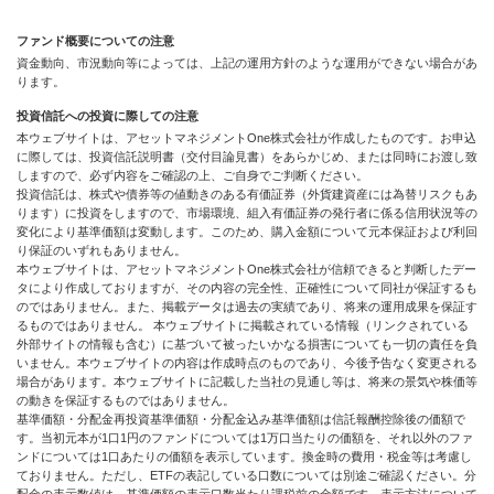
ファンド概要についての注意
資金動向、市況動向等によっては、上記の運用方針のような運用ができない場合があ
ります。
投資信託への投資に際しての注意
本ウェブサイトは、アセットマネジメントOne株式会社が作成したものです。お申込
に際しては、投資信託説明書（交付目論見書）をあらかじめ、または同時にお渡し致
しますので、必ず内容をご確認の上、ご自身でご判断ください。
投資信託は、株式や債券等の値動きのある有価証券（外貨建資産には為替リスクもあ
ります）に投資をしますので、市場環境、組入有価証券の発行者に係る信用状況等の
変化により基準価額は変動します。このため、購入金額について元本保証および利回
り保証のいずれもありません。
本ウェブサイトは、アセットマネジメントOne株式会社が信頼できると判断したデー
タにより作成しておりますが、その内容の完全性、正確性について同社が保証するも
のではありません。また、掲載データは過去の実績であり、将来の運用成果を保証す
るものではありません。 本ウェブサイトに掲載されている情報（リンクされている
外部サイトの情報も含む）に基づいて被ったいかなる損害についても一切の責任を負
いません。本ウェブサイトの内容は作成時点のものであり、今後予告なく変更される
場合があります。本ウェブサイトに記載した当社の見通し等は、将来の景気や株価等
の動きを保証するものではありません。
基準価額・分配金再投資基準価額・分配金込み基準価額は信託報酬控除後の価額で
す。当初元本が1口1円のファンドについては1万口当たりの価額を、それ以外のファ
ンドについては1口あたりの価額を表示しています。換金時の費用・税金等は考慮し
ておりません。ただし、ETFの表記している口数については別途ご確認ください。分
配金の表示数値は、基準価額の表示口数当たり課税前の金額です。表示方法について