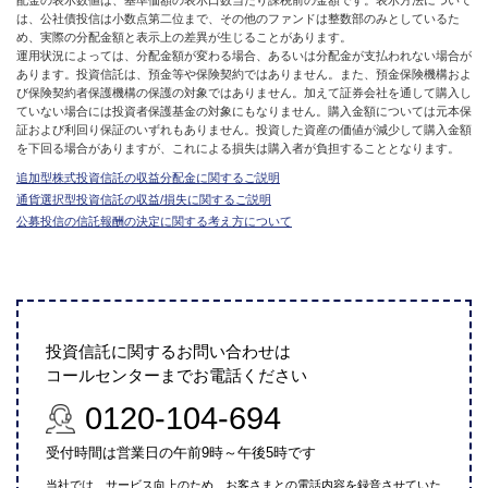
は、公社債投信は小数点第二位まで、その他のファンドは整数部のみとしているた
め、実際の分配金額と表示上の差異が生じることがあります。
運用状況によっては、分配金額が変わる場合、あるいは分配金が支払われない場合が
あります。投資信託は、預金等や保険契約ではありません。また、預金保険機構およ
び保険契約者保護機構の保護の対象ではありません。加えて証券会社を通して購入し
ていない場合には投資者保護基金の対象にもなりません。購入金額については元本保
証および利回り保証のいずれもありません。投資した資産の価値が減少して購入金額
を下回る場合がありますが、これによる損失は購入者が負担することとなります。
追加型株式投資信託の収益分配金に関するご説明
通貨選択型投資信託の収益/損失に関するご説明
公募投信の信託報酬の決定に関する考え方について
投資信託に関するお問い合わせは
コールセンターまでお電話ください
0120-104-694
受付時間は営業日の午前9時～午後5時です
当社では、サービス向上のため、お客さまとの電話内容を録音させていた