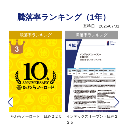
騰落率ランキング（1年）
基準日：2026/07/31
騰落率ランキング
騰落率ランキング
４位
たわらノーロード 日経２２５
インデックスオープン・日経２
Ｍ
株式フ
２５
ン