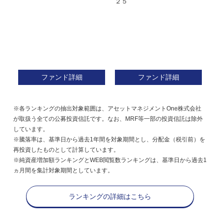
２５
ン
ファンド詳細
ファンド詳細
※各ランキングの抽出対象範囲は、アセットマネジメントOne株式会社
が取扱う全ての公募投資信託です。なお、MRF等一部の投資信託は除外
しています。
※騰落率は、基準日から過去1年間を対象期間とし、分配金（税引前）を
再投資したものとして計算しています。
※純資産増加額ランキングとWEB閲覧数ランキングは、基準日から過去1
ヵ月間を集計対象期間としています。
ランキングの詳細はこちら