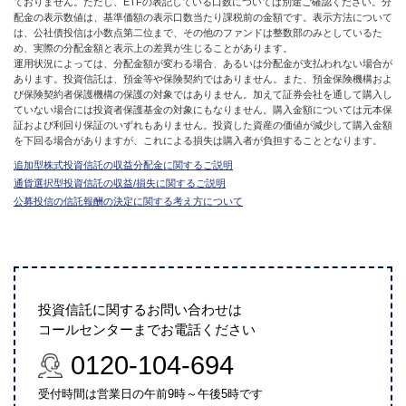
ておりません。ただし、ETFの表記している口数については別途ご確認ください。分
配金の表示数値は、基準価額の表示口数当たり課税前の金額です。表示方法について
は、公社債投信は小数点第二位まで、その他のファンドは整数部のみとしているた
め、実際の分配金額と表示上の差異が生じることがあります。
運用状況によっては、分配金額が変わる場合、あるいは分配金が支払われない場合が
あります。投資信託は、預金等や保険契約ではありません。また、預金保険機構およ
び保険契約者保護機構の保護の対象ではありません。加えて証券会社を通して購入し
ていない場合には投資者保護基金の対象にもなりません。購入金額については元本保
証および利回り保証のいずれもありません。投資した資産の価値が減少して購入金額
を下回る場合がありますが、これによる損失は購入者が負担することとなります。
追加型株式投資信託の収益分配金に関するご説明
通貨選択型投資信託の収益/損失に関するご説明
公募投信の信託報酬の決定に関する考え方について
投資信託に関するお問い合わせは
コールセンターまでお電話ください
0120-104-694
受付時間は営業日の午前9時～午後5時です