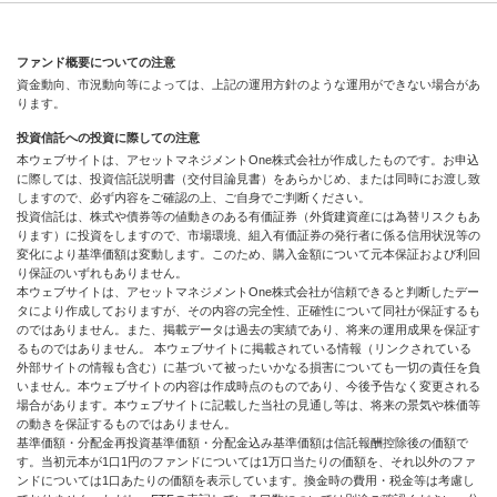
ファンド概要についての注意
資金動向、市況動向等によっては、上記の運用方針のような運用ができない場合があ
ります。
投資信託への投資に際しての注意
本ウェブサイトは、アセットマネジメントOne株式会社が作成したものです。お申込
に際しては、投資信託説明書（交付目論見書）をあらかじめ、または同時にお渡し致
しますので、必ず内容をご確認の上、ご自身でご判断ください。
投資信託は、株式や債券等の値動きのある有価証券（外貨建資産には為替リスクもあ
ります）に投資をしますので、市場環境、組入有価証券の発行者に係る信用状況等の
変化により基準価額は変動します。このため、購入金額について元本保証および利回
り保証のいずれもありません。
本ウェブサイトは、アセットマネジメントOne株式会社が信頼できると判断したデー
タにより作成しておりますが、その内容の完全性、正確性について同社が保証するも
のではありません。また、掲載データは過去の実績であり、将来の運用成果を保証す
るものではありません。 本ウェブサイトに掲載されている情報（リンクされている
外部サイトの情報も含む）に基づいて被ったいかなる損害についても一切の責任を負
いません。本ウェブサイトの内容は作成時点のものであり、今後予告なく変更される
場合があります。本ウェブサイトに記載した当社の見通し等は、将来の景気や株価等
の動きを保証するものではありません。
基準価額・分配金再投資基準価額・分配金込み基準価額は信託報酬控除後の価額で
す。当初元本が1口1円のファンドについては1万口当たりの価額を、それ以外のファ
ンドについては1口あたりの価額を表示しています。換金時の費用・税金等は考慮し