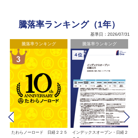
騰落率ランキング（1年）
基準日：2026/07/31
騰落率ランキング
騰落率ランキング
４位
たわらノーロード 日経２２５
インデックスオープン・日経２
Ｍ
株式フ