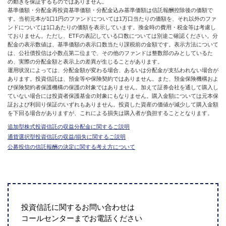
の動きを保証するものではありません。
基準価額・分配金再投資基準価額・分配金込み基準価額は信託報酬控除後の価額で
す。当初元本が1口1円のファンドについては1万口当たりの価額を、それ以外のファ
ンドについては1口あたりの価額を表示しています。換金時の費用・税金等は考慮し
ておりません。ただし、ETFの表記している口数については別途ご確認ください。分
配金の表示数値は、基準価額の表示口数当たり課税前の金額です。表示方法について
は、公社債投信は小数点第二位まで、その他のファンドは整数部のみとしているた
め、実際の分配金額と表示上の差異が生じることがあります。
運用状況によっては、分配金額が変わる場合、あるいは分配金が支払われない場合が
あります。投資信託は、預金等や保険契約ではありません。また、預金保険機構およ
び保険契約者保護機構の保護の対象ではありません。加えて証券会社を通して購入し
ていない場合には投資者保護基金の対象にもなりません。購入金額については元本保
証および利回り保証のいずれもありません。投資した資産の価値が減少して購入金額
を下回る場合がありますが、これによる損失は購入者が負担することとなります。
追加型株式投資信託の収益分配金に関するご説明
通貨選択型投資信託の収益/損失に関するご説明
公募投信の信託報酬の決定に関する考え方について
投資信託に関するお問い合わせは
コールセンターまでお電話ください