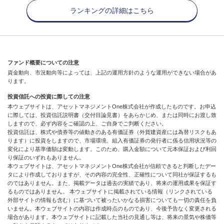
ランキングの詳細はこちら
ファンド概要についての注意
資金動向、市況動向等によっては、上記の運用方針のような運用ができない場合があ
ります。
投資信託への投資に際しての注意
本ウェブサイトは、アセットマネジメントOne株式会社が作成したものです。お申込
に際しては、投資信託説明書（交付目論見書）をあらかじめ、または同時にお渡し致
しますので、必ず内容をご確認の上、ご自身でご判断ください。
投資信託は、株式や債券等の値動きのある有価証券（外貨建資産には為替リスクもあ
ります）に投資をしますので、市場環境、組入有価証券の発行者に係る信用状況等の
変化により基準価額は変動します。このため、購入金額について元本保証および利回
り保証のいずれもありません。
本ウェブサイトは、アセットマネジメントOne株式会社が信頼できると判断したデー
タにより作成しておりますが、その内容の完全性、正確性について同社が保証するも
のではありません。また、掲載データは過去の実績であり、将来の運用成果を保証す
るものではありません。 本ウェブサイトに掲載されている情報（リンクされている
外部サイトの情報も含む）に基づいて被ったいかなる損害についても一切の責任を負
いません。本ウェブサイトの内容は作成時点のものであり、今後予告なく変更される
場合があります。本ウェブサイトに記載した当社の見通し等は、将来の景気や株価等