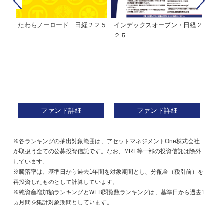
たわらノーロード 日経２２５
インデックスオープン・日経２
Ｍ
株式フ
２５
ン
ファンド詳細
ファンド詳細
※各ランキングの抽出対象範囲は、アセットマネジメントOne株式会社
が取扱う全ての公募投資信託です。なお、MRF等一部の投資信託は除外
しています。
※騰落率は、基準日から過去1年間を対象期間とし、分配金（税引前）を
再投資したものとして計算しています。
※純資産増加額ランキングとWEB閲覧数ランキングは、基準日から過去1
ヵ月間を集計対象期間としています。