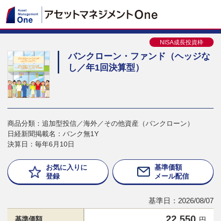
NISA成長投資枠
バンクローン・ファンド（ヘッジな
し／年1回決算型）
商品分類：追加型投信／海外／その他資産（バンクローン）
日経新聞掲載名：バンク無1Y
決算日：毎年6月10日
お気に入りに
基準価額
登録
メール配信
基準日：2026/08/07
22,550
基準価額
円