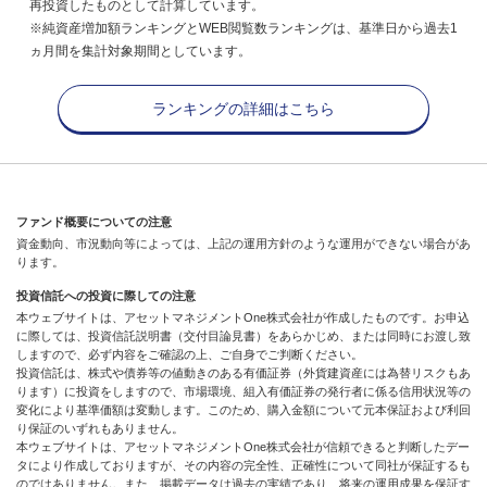
再投資したものとして計算しています。
※純資産増加額ランキングとWEB閲覧数ランキングは、基準日から過去1
ヵ月間を集計対象期間としています。
ランキングの詳細はこちら
ファンド概要についての注意
資金動向、市況動向等によっては、上記の運用方針のような運用ができない場合があ
ります。
投資信託への投資に際しての注意
本ウェブサイトは、アセットマネジメントOne株式会社が作成したものです。お申込
に際しては、投資信託説明書（交付目論見書）をあらかじめ、または同時にお渡し致
しますので、必ず内容をご確認の上、ご自身でご判断ください。
投資信託は、株式や債券等の値動きのある有価証券（外貨建資産には為替リスクもあ
ります）に投資をしますので、市場環境、組入有価証券の発行者に係る信用状況等の
変化により基準価額は変動します。このため、購入金額について元本保証および利回
り保証のいずれもありません。
本ウェブサイトは、アセットマネジメントOne株式会社が信頼できると判断したデー
タにより作成しておりますが、その内容の完全性、正確性について同社が保証するも
のではありません。また、掲載データは過去の実績であり、将来の運用成果を保証す