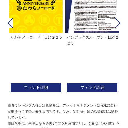
たわらノーロード 日経２２５
インデックスオープン・日経２
Ｍ
株式フ
２５
ン
ファンド詳細
ファンド詳細
※各ランキングの抽出対象範囲は、アセットマネジメントOne株式会社
が取扱う全ての公募投資信託です。なお、MRF等一部の投資信託は除外
しています。
※騰落率は、基準日から過去1年間を対象期間とし、分配金（税引前）を