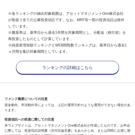
※各ランキングの抽出対象範囲は、アセットマネジメントOne株式会社
が取扱う全ての公募投資信託です。なお、MRF等一部の投資信託は除外
しています。
※騰落率は、基準日から過去1年間を対象期間とし、分配金（税引前）を
再投資したものとして計算しています。
※純資産増加額ランキングとWEB閲覧数ランキングは、基準日から過去1
ヵ月間を集計対象期間としています。
ランキングの詳細はこちら
ファンド概要についての注意
資金動向、市況動向等によっては、上記の運用方針のような運用ができない場合があ
ります。
投資信託への投資に際しての注意
本ウェブサイトは、アセットマネジメントOne株式会社が作成したものです。お申込
に際しては、投資信託説明書（交付目論見書）をあらかじめ、または同時にお渡し致