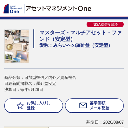
NISA成長投資枠
マスターズ・マルチアセット・ファ
ンド（安定型）
愛称：みらいへの羅針盤（安定型）
商品分類：追加型投信／内外／資産複合
日経新聞掲載名：羅針盤安定
決算日：毎年6月28日
お気に入りに
基準価額
登録
メール配信
基準日：2026/08/07