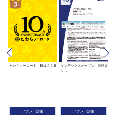
４位
たわらノーロード 日経２２５
インデックスオープン・日経２
Ｍ
株式フ
２５
ン
ファンド詳細
ファンド詳細