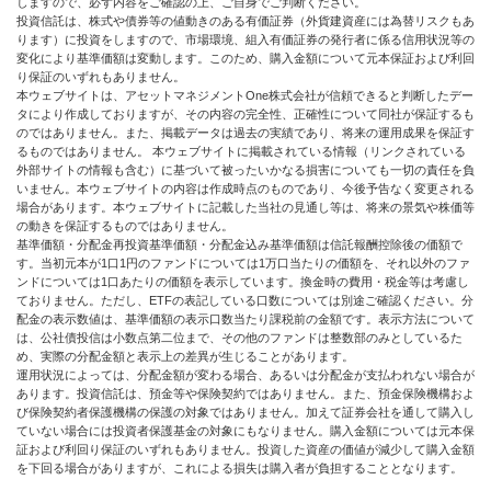
しますので、必ず内容をご確認の上、ご自身でご判断ください。
投資信託は、株式や債券等の値動きのある有価証券（外貨建資産には為替リスクもあ
ります）に投資をしますので、市場環境、組入有価証券の発行者に係る信用状況等の
変化により基準価額は変動します。このため、購入金額について元本保証および利回
り保証のいずれもありません。
本ウェブサイトは、アセットマネジメントOne株式会社が信頼できると判断したデー
タにより作成しておりますが、その内容の完全性、正確性について同社が保証するも
のではありません。また、掲載データは過去の実績であり、将来の運用成果を保証す
るものではありません。 本ウェブサイトに掲載されている情報（リンクされている
外部サイトの情報も含む）に基づいて被ったいかなる損害についても一切の責任を負
いません。本ウェブサイトの内容は作成時点のものであり、今後予告なく変更される
場合があります。本ウェブサイトに記載した当社の見通し等は、将来の景気や株価等
の動きを保証するものではありません。
基準価額・分配金再投資基準価額・分配金込み基準価額は信託報酬控除後の価額で
す。当初元本が1口1円のファンドについては1万口当たりの価額を、それ以外のファ
ンドについては1口あたりの価額を表示しています。換金時の費用・税金等は考慮し
ておりません。ただし、ETFの表記している口数については別途ご確認ください。分
配金の表示数値は、基準価額の表示口数当たり課税前の金額です。表示方法について
は、公社債投信は小数点第二位まで、その他のファンドは整数部のみとしているた
め、実際の分配金額と表示上の差異が生じることがあります。
運用状況によっては、分配金額が変わる場合、あるいは分配金が支払われない場合が
あります。投資信託は、預金等や保険契約ではありません。また、預金保険機構およ
び保険契約者保護機構の保護の対象ではありません。加えて証券会社を通して購入し
ていない場合には投資者保護基金の対象にもなりません。購入金額については元本保
証および利回り保証のいずれもありません。投資した資産の価値が減少して購入金額
を下回る場合がありますが、これによる損失は購入者が負担することとなります。