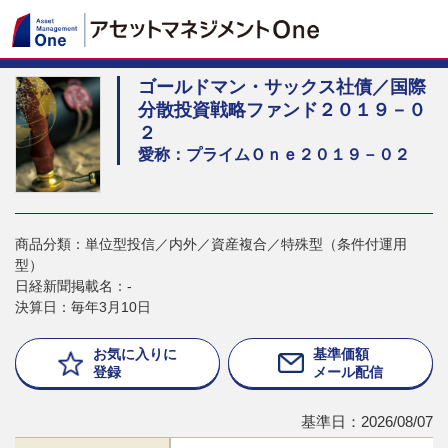
ゴールドマン・サックス社債／国際
分散投資戦略ファンド２０１９－０
２
愛称：プライムＯｎｅ２０１９－０２
商品分類：単位型投信／内外／資産複合／特殊型（条件付運用
型）
日経新聞掲載名：-
決算日：毎年3月10日
お気に入りに
基準価額
登録
メール配信
基準日：2026/08/07