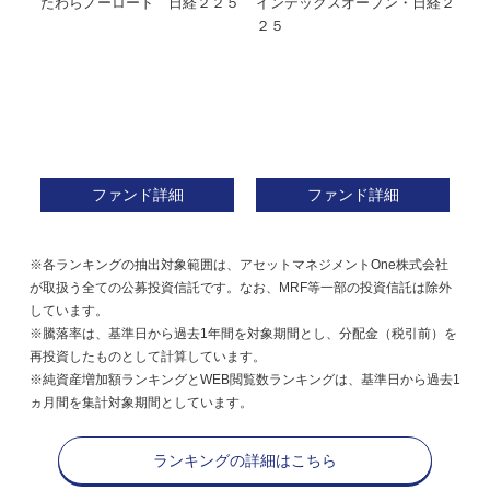
たわらノーロード 日経２２５
インデックスオープン・日経２
Ｍ
株式フ
２５
ン
ファンド詳細
ファンド詳細
※各ランキングの抽出対象範囲は、アセットマネジメントOne株式会社
が取扱う全ての公募投資信託です。なお、MRF等一部の投資信託は除外
しています。
※騰落率は、基準日から過去1年間を対象期間とし、分配金（税引前）を
再投資したものとして計算しています。
※純資産増加額ランキングとWEB閲覧数ランキングは、基準日から過去1
ヵ月間を集計対象期間としています。
ランキングの詳細はこちら