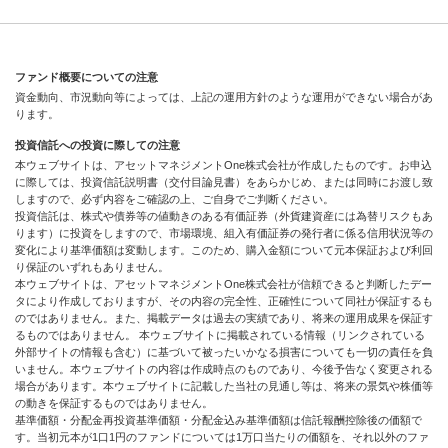
ファンド概要についての注意
資金動向、市況動向等によっては、上記の運用方針のような運用ができない場合があ
ります。
投資信託への投資に際しての注意
本ウェブサイトは、アセットマネジメントOne株式会社が作成したものです。お申込
に際しては、投資信託説明書（交付目論見書）をあらかじめ、または同時にお渡し致
しますので、必ず内容をご確認の上、ご自身でご判断ください。
投資信託は、株式や債券等の値動きのある有価証券（外貨建資産には為替リスクもあ
ります）に投資をしますので、市場環境、組入有価証券の発行者に係る信用状況等の
変化により基準価額は変動します。このため、購入金額について元本保証および利回
り保証のいずれもありません。
本ウェブサイトは、アセットマネジメントOne株式会社が信頼できると判断したデー
タにより作成しておりますが、その内容の完全性、正確性について同社が保証するも
のではありません。また、掲載データは過去の実績であり、将来の運用成果を保証す
るものではありません。 本ウェブサイトに掲載されている情報（リンクされている
外部サイトの情報も含む）に基づいて被ったいかなる損害についても一切の責任を負
いません。本ウェブサイトの内容は作成時点のものであり、今後予告なく変更される
場合があります。本ウェブサイトに記載した当社の見通し等は、将来の景気や株価等
の動きを保証するものではありません。
基準価額・分配金再投資基準価額・分配金込み基準価額は信託報酬控除後の価額で
す。当初元本が1口1円のファンドについては1万口当たりの価額を、それ以外のファ