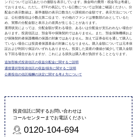
ンドについては1口あたりの価額を表示しています。換金時の費用・税金等は考慮し
ておりません。ただし、ETFの表記している口数については別途ご確認ください。分
配金の表示数値は、基準価額の表示口数当たり課税前の金額です。表示方法について
は、公社債投信は小数点第二位まで、その他のファンドは整数部のみとしているた
め、実際の分配金額と表示上の差異が生じることがあります。
運用状況によっては、分配金額が変わる場合、あるいは分配金が支払われない場合が
あります。投資信託は、預金等や保険契約ではありません。また、預金保険機構およ
び保険契約者保護機構の保護の対象ではありません。加えて証券会社を通して購入し
ていない場合には投資者保護基金の対象にもなりません。購入金額については元本保
証および利回り保証のいずれもありません。投資した資産の価値が減少して購入金額
を下回る場合がありますが、これによる損失は購入者が負担することとなります。
追加型株式投資信託の収益分配金に関するご説明
通貨選択型投資信託の収益/損失に関するご説明
公募投信の信託報酬の決定に関する考え方について
投資信託に関するお問い合わせは
コールセンターまでお電話ください
0120-104-694