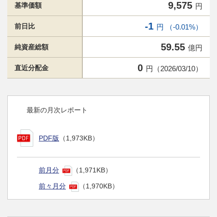
9,575
基準価額
円
-1
前日比
円 （-0.01%）
59.55
純資産総額
億円
0
直近分配金
円（2026/03/10）
最新の月次レポート
PDF版
（1,973KB）
前月分
（1,971KB）
前々月分
（1,970KB）