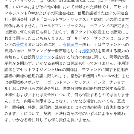
ドマン・サックス」は、Goldman Sachs & Co. LLC.（以下「使用許諾
者」）の日本およびその他の国において登録された商標です。アセット
マネジメントOneおよびその関連会社は、使用許諾者またはその関連会
社・関係会社（以下「ゴールドマン・サックス」と総称）との間に資本
関係はありません。ゴールドマン・サックスは、当ファンドの設定また
は販売に何らの責任も有しておらず、当ファンドの設定または販売にこ
れまで関与したこともありません。ゴールドマン・サックスは、当ファ
ンドの
受益者
または公衆に対し、
有価証券
一般もしくは当ファンドへの
投資の適否、当ファンドが一般市場もしくは
指数
実績を追跡する能力の
有無もしくは投資
リターン
を提供する能力の有無に関して、明示的か黙
示的かを問わず、いかなる表明または保証も行っておりません。使用許
諾者とアセットマネジメントOneの関係は、当ファンドに関する使用許
諾者の商標の使用許諾に限られます。指数計算機関（Solactive社）また
は参照戦略スポンサー（ゴールドマン・サックス・インターナショナ
ル）およびそれらの関連会社は、国際分散投資戦略指数に関する品質、
正確性および／または完全性について、何ら保証するものではありませ
ん。また、内容を制限することなく、いかなる場合においても、直接
的、間接的、特別、懲罰的、派生的またはその他の損害（逸失利益を含
みます。）について、契約、不法行為その他のいずれによるかを問わ
ず、いかなる者に対しても何ら責任を負いません。