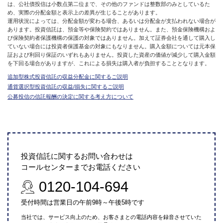
は、公社債投信は小数点第二位まで、その他のファンドは整数部のみとしているた
め、実際の分配金額と表示上の差異が生じることがあります。
運用状況によっては、分配金額が変わる場合、あるいは分配金が支払われない場合が
あります。投資信託は、預金等や保険契約ではありません。また、預金保険機構およ
び保険契約者保護機構の保護の対象ではありません。加えて証券会社を通して購入し
ていない場合には投資者保護基金の対象にもなりません。購入金額については元本保
証および利回り保証のいずれもありません。投資した資産の価値が減少して購入金額
を下回る場合がありますが、これによる損失は購入者が負担することとなります。
追加型株式投資信託の収益分配金に関するご説明
通貨選択型投資信託の収益/損失に関するご説明
公募投信の信託報酬の決定に関する考え方について
投資信託に関するお問い合わせは
コールセンターまでお電話ください
0120-104-694
受付時間は営業日の午前9時～午後5時です
当社では、サービス向上のため、お客さまとの電話内容を録音させていた