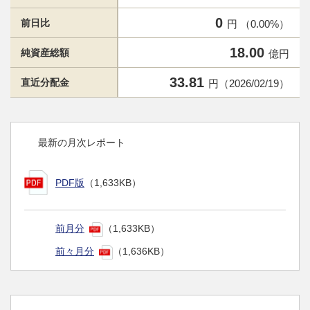
0
前日比
円 （0.00%）
18.00
純資産総額
億円
33.81
直近分配金
円（2026/02/19）
最新の月次レポート
PDF版
（1,633KB）
前月分
（1,633KB）
前々月分
（1,636KB）