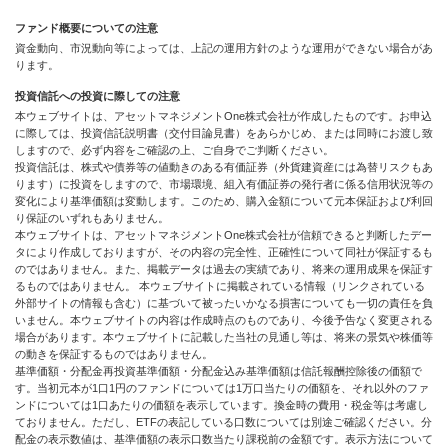
ファンド概要についての注意
資金動向、市況動向等によっては、上記の運用方針のような運用ができない場合があ
ります。
投資信託への投資に際しての注意
本ウェブサイトは、アセットマネジメントOne株式会社が作成したものです。お申込
に際しては、投資信託説明書（交付目論見書）をあらかじめ、または同時にお渡し致
しますので、必ず内容をご確認の上、ご自身でご判断ください。
投資信託は、株式や債券等の値動きのある有価証券（外貨建資産には為替リスクもあ
ります）に投資をしますので、市場環境、組入有価証券の発行者に係る信用状況等の
変化により基準価額は変動します。このため、購入金額について元本保証および利回
り保証のいずれもありません。
本ウェブサイトは、アセットマネジメントOne株式会社が信頼できると判断したデー
タにより作成しておりますが、その内容の完全性、正確性について同社が保証するも
のではありません。また、掲載データは過去の実績であり、将来の運用成果を保証す
るものではありません。 本ウェブサイトに掲載されている情報（リンクされている
外部サイトの情報も含む）に基づいて被ったいかなる損害についても一切の責任を負
いません。本ウェブサイトの内容は作成時点のものであり、今後予告なく変更される
場合があります。本ウェブサイトに記載した当社の見通し等は、将来の景気や株価等
の動きを保証するものではありません。
基準価額・分配金再投資基準価額・分配金込み基準価額は信託報酬控除後の価額で
す。当初元本が1口1円のファンドについては1万口当たりの価額を、それ以外のファ
ンドについては1口あたりの価額を表示しています。換金時の費用・税金等は考慮し
ておりません。ただし、ETFの表記している口数については別途ご確認ください。分
配金の表示数値は、基準価額の表示口数当たり課税前の金額です。表示方法について