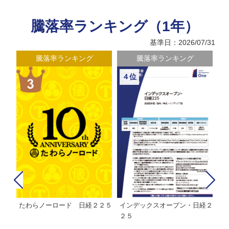
騰落率ランキング（1年）
基準日：2026/07/31
騰落率ランキング
騰落率ランキング
４位
たわらノーロード 日経２２５
インデックスオープン・日経２
Ｍ
株式フ
２５
ン