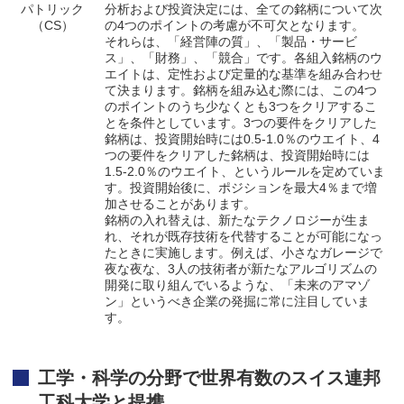
パトリック
分析および投資決定には、全ての銘柄について次
（CS）
の4つのポイントの考慮が不可欠となります。
それらは、「経営陣の質」、「製品・サービ
ス」、「財務」、「競合」です。各組入銘柄のウ
エイトは、定性および定量的な基準を組み合わせ
て決まります。銘柄を組み込む際には、この4つ
のポイントのうち少なくとも3つをクリアするこ
とを条件としています。3つの要件をクリアした
銘柄は、投資開始時には0.5-1.0％のウエイト、4
つの要件をクリアした銘柄は、投資開始時には
1.5-2.0％のウエイト、というルールを定めていま
す。投資開始後に、ポジションを最大4％まで増
加させることがあります。
銘柄の入れ替えは、新たなテクノロジーが生ま
れ、それが既存技術を代替することが可能になっ
たときに実施します。例えば、小さなガレージで
夜な夜な、3人の技術者が新たなアルゴリズムの
開発に取り組んでいるような、「未来のアマゾ
ン」というべき企業の発掘に常に注目していま
す。
工学・科学の分野で世界有数のスイス連邦
工科大学と提携