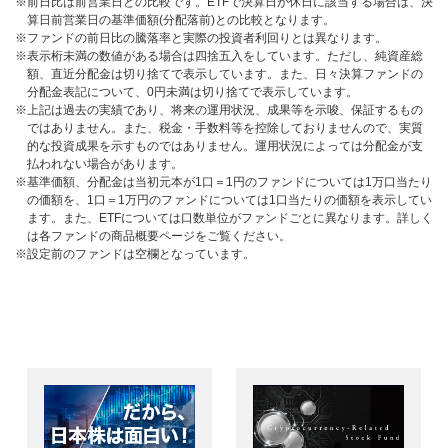
※前日比は前営業日との比較です。ETFで決算日が休日に該当する場合は、決
算日前営業日の基準価額(分配落前)との比較となります。
※ファンドの前日比の騰落率と実際の投資者利回りとは異なります。
※表示桁未満の数値がある場合は四捨五入をしています。ただし、純資産総
額、直近分配金は切り捨てで表示しています。また、日々決算ファンドの
分配金表記について、0円未満は切り捨てで表示しています。
※上記は過去の実績であり、将来の運用状況、成果等を示唆、保証するもの
ではありません。また、税金・手数料等を控除しておりませんので、実質
的な投資成果を示すものではありません。運用状況によっては分配金が支
払われない場合があります。
※基準価額、分配金は当初元本が1口＝1円のファンドについては1万口当たり
の価額を、1口＝1万円のファンドについては1口当たりの価額を表示してい
ます。また、ETFについては口数単位がファンドごとに異なります。詳しく
は各ファンドの商品概要ページをご覧ください。
※設定前のファンドは空欄となっています。