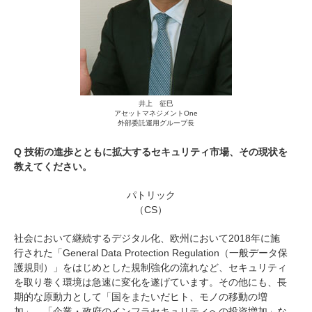
井上 征巳
アセットマネジメントOne
外部委託運用グループ長
Q 技術の進歩とともに拡大するセキュリティ市場、その現状を
教えてください。
パトリック
（CS）
社会において継続するデジタル化、欧州において2018年に施
行された「General Data Protection Regulation（一般データ保
護規則）」をはじめとした規制強化の流れなど、セキュリティ
を取り巻く環境は急速に変化を遂げています。その他にも、長
期的な原動力として「国をまたいだヒト、モノの移動の増
加」、「企業・政府のインフラセキュリティへの投資増加」な