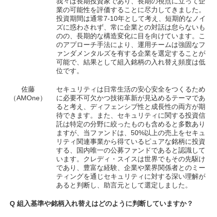
我々は長期投資家であり、長期の視点に立って企
業の可能性を評価することに尽力してきました。
投資期間は通常7-10年として考え、短期的なノイ
ズに惑わされず、常に企業との対話は怠らないも
のの、長期的な構造変化に目を向けています。こ
のアプローチ手法により、運用チームは強固なフ
ァンダメンタルズを有する企業を選定することが
可能で、結果として組入銘柄の入れ替え頻度は低
位です。
佐藤
セキュリティは日常生活の安心安全をつくるため
（AMOne）
に必要不可欠かつ技術革新が見込めるテーマであ
ると考え、ディフェンシブ性と成長性の両方が期
待できます。また、セキュリティに関する投資信
託は特定の分野に絞ったものも含めると多数あり
ますが、当ファンドは、50%以上の売上をセキュ
リティ関連事業から得ているピュアな銘柄に投資
する、国内唯一の公募ファンドであると認識して
います。クレディ・スイスは世界でもその先駆け
であり、豊富な経験、企業や業界関係者とのミー
ティングを通じセキュリティに対する深い理解が
あると判断し、助言元として選定しました。
Q 組入基準や銘柄入れ替えはどのように判断していますか？