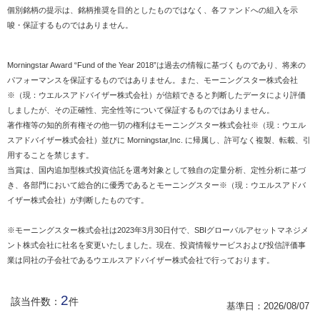
個別銘柄の提示は、銘柄推奨を目的としたものではなく、各ファンドへの組入を示
唆・保証するものではありません。
Morningstar Award “Fund of the Year 2018”は過去の情報に基づくものであり、将来の
パフォーマンスを保証するものではありません。また、モーニングスター株式会社
※（現：ウエルスアドバイザー株式会社）が信頼できると判断したデータにより評価
しましたが、その正確性、完全性等について保証するものではありません。
著作権等の知的所有権その他一切の権利はモーニングスター株式会社※（現：ウエル
スアドバイザー株式会社）並びに Morningstar,Inc. に帰属し、許可なく複製、転載、引
用することを禁じます。
当賞は、国内追加型株式投資信託を選考対象として独自の定量分析、定性分析に基づ
き、各部門において総合的に優秀であるとモーニングスター※（現：ウエルスアドバ
イザー株式会社）が判断したものです。
※モーニングスター株式会社は2023年3月30日付で、SBIグローバルアセットマネジメ
ント株式会社に社名を変更いたしました。現在、投資情報サービスおよび投信評価事
業は同社の子会社であるウエルスアドバイザー株式会社で行っております。
2
該当件数：
件
基準日：
2026/08/07