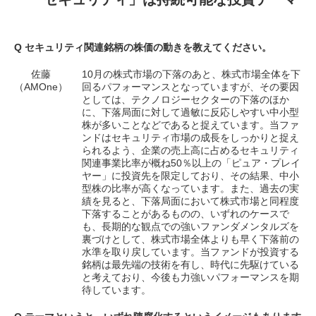
Q セキュリティ関連銘柄の株価の動きを教えてください。
佐藤
10月の株式市場の下落のあと、株式市場全体を下
（AMOne）
回るパフォーマンスとなっていますが、その要因
としては、テクノロジーセクターの下落のほか
に、下落局面に対して過敏に反応しやすい中小型
株が多いことなどであると捉えています。当ファ
ンドはセキュリティ市場の成長をしっかりと捉え
られるよう、企業の売上高に占めるセキュリティ
関連事業比率が概ね50％以上の「ピュア・プレイ
ヤー」に投資先を限定しており、その結果、中小
型株の比率が高くなっています。また、過去の実
績を見ると、下落局面において株式市場と同程度
下落することがあるものの、いずれのケースで
も、長期的な観点での強いファンダメンタルズを
裏づけとして、株式市場全体よりも早く下落前の
水準を取り戻しています。当ファンドが投資する
銘柄は最先端の技術を有し、時代に先駆けている
と考えており、今後も力強いパフォーマンスを期
待しています。