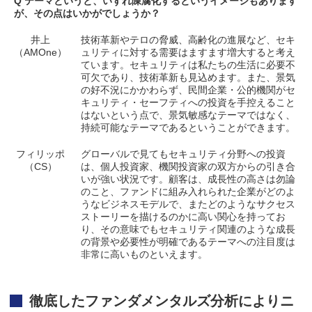
Q テーマというと、いずれ陳腐化するというイメージもあります
が、その点はいかがでしょうか？
井上
技術革新やテロの脅威、高齢化の進展など、セキ
（AMOne）
ュリティに対する需要はますます増大すると考え
ています。セキュリティは私たちの生活に必要不
可欠であり、技術革新も見込めます。また、景気
の好不況にかかわらず、民間企業・公的機関がセ
キュリティ・セーフティへの投資を手控えること
はないという点で、景気敏感なテーマではなく、
持続可能なテーマであるということができます。
フィリッポ
グローバルで見てもセキュリティ分野への投資
（CS）
は、個人投資家、機関投資家の双方からの引き合
いが強い状況です。顧客は、成長性の高さは勿論
のこと、ファンドに組み入れられた企業がどのよ
うなビジネスモデルで、またどのようなサクセス
ストーリーを描けるのかに高い関心を持ってお
り、その意味でもセキュリティ関連のような成長
の背景や必要性が明確であるテーマへの注目度は
非常に高いものといえます。
徹底したファンダメンタルズ分析によりニ