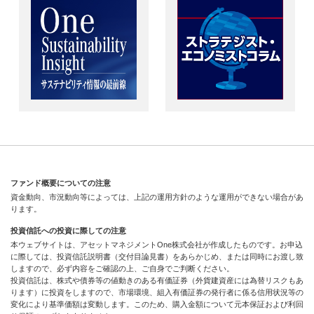
ファンド概要についての注意
資金動向、市況動向等によっては、上記の運用方針のような運用ができない場合があ
ります。
投資信託への投資に際しての注意
本ウェブサイトは、アセットマネジメントOne株式会社が作成したものです。お申込
に際しては、投資信託説明書（交付目論見書）をあらかじめ、または同時にお渡し致
しますので、必ず内容をご確認の上、ご自身でご判断ください。
投資信託は、株式や債券等の値動きのある有価証券（外貨建資産には為替リスクもあ
ります）に投資をしますので、市場環境、組入有価証券の発行者に係る信用状況等の
変化により基準価額は変動します。このため、購入金額について元本保証および利回