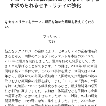
す求められるセキュリティの強化
Q セキュリティをテーマに運用を始めた経緯を教えてくださ
い。
フィリッポ
（CS）
新たなテクノロジーの台頭により、セキュリティの必要性も高
まると考え、同様のコンセプトのファンドを本国のスイスで
2006年に運用を開始しました。運用を始めた背景として、大
きく２点挙げることができます。１つ目は、2001年9月の米国
同時多発テロ事件です。このテロ事件を受け、米国では2004
年から、原則全ての外国人渡航者に入国時点で指紋情報の読み
取りおよび顔画像の撮影を課し、また「モノ」や「資本」の国
を跨いだ追跡についても厳格化されるなど、新技術開発の必要
性が劇的に高まりました。以前は生体認証などを手掛ける企業
の需要は高いとはいえませんでしたが、9.11以降、各社の研究
開発費用がこの分野に急速に集中しました。また、2005年か
ら翌年にかけて、米国の名だたる金融機関やクレジットカード