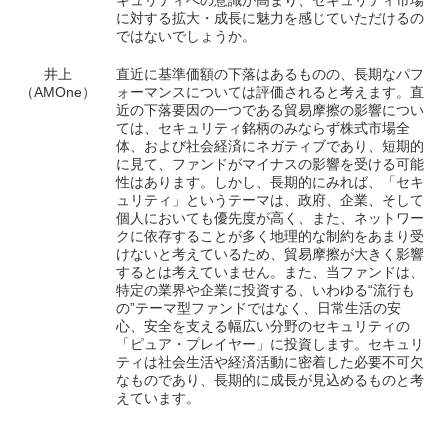
に対する拡大・成長に魅力を感じていただけるの
ではないでしょうか。
井上
直近に基準価額の下落はあるものの、長期なパフ
（AMOne）
ォーマンスについては評価されると考えます。直
近の下落要因の一つである貿易摩擦の影響につい
ては、セキュリティ銘柄のみならず株式市場全
体、および社会経済にネガティブであり、短期的
に見て、ファンドがマイナスの影響を受ける可能
性はあります。しかし、長期的にみれば、「セキ
ュリティ」というテーマは、政府、企業、そして
個人においても優先度が高く、また、ネットワー
クに依存することが多く地理的な制約をあまり受
けないと考えているため、貿易摩擦が大きく影響
するとは考えていません。また、当ファンドは、
特定の業界や企業に投資する、いわゆる“流行も
の”テーマ型ファンドではなく、日常生活の安
心、安全を支える幅広い分野のセキュリティの
「ピュア・プレイヤー」に投資します。セキュリ
ティは社会生活や経済活動に密着した必要不可欠
なものであり、長期的に成長が見込めるものと考
えています。