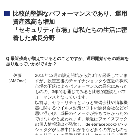
比較的堅調なパフォーマンスであり、運用
資産残高も増加
「セキュリティ市場」は私たちの生活に密
着した成長分野
Q 最近残高が増えているとのことですが、運用開始からの経緯を
振り返っていかがですか？
佐藤
2015年12月の設定開始から約3年が経過していま
（AMOne）
すが、設定直後のチャイナショックや直近の株式
市場の下落によるパフォーマンスの悪化はあった
ものの、3年間を通じてみると比較的堅調なパフ
ォーマンスとなっています。
以前は、セキュリティというと警備会社や情報機
器に関するウイルス対策ソフトの開発会社などが
思い浮かび、成長のイメージが持ちづらかったの
ではないかと思われます。最近はフェイスブック
の個人情報流出が発覚し、deletefacebookのハッ
シュタグが世界中に広がるなど多くの方たちのセ
キュリティへの意識が高まり、セキュリティ市場