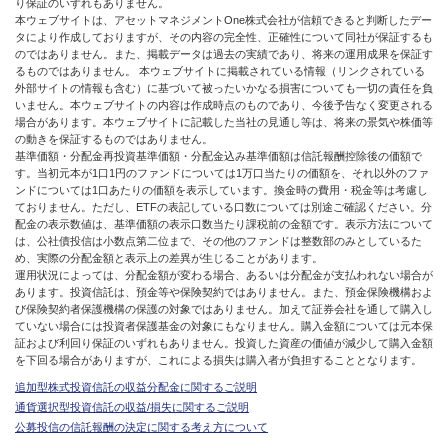
り保証のいずれもありません。
本ウェブサイトは、アセットマネジメントOne株式会社が信頼できると判断したデー
タにより作成しておりますが、その内容の完全性、正確性について同社が保証するも
のではありません。また、掲載データは過去の実績であり、将来の運用成果を保証す
るものではありません。 本ウェブサイトに掲載されている情報（リンクされている
外部サイトの情報も含む）に基づいて被ったいかなる損害についても一切の責任を負
いません。本ウェブサイトの内容は作成時点のものであり、今後予告なく変更される
場合があります。本ウェブサイトに記載した当社の見通し等は、将来の景気や株価等
の動きを保証するものではありません。
基準価額・分配金再投資基準価額・分配金込み基準価額は信託報酬控除後の価額で
す。当初元本が1口1円のファンドについては1万口当たりの価額を、それ以外のファ
ンドについては1口あたりの価額を表示しています。換金時の費用・税金等は考慮し
ておりません。ただし、ETFの表記している口数については別途ご確認ください。分
配金の表示数値は、基準価額の表示口数当たり課税前の金額です。表示方法について
は、公社債投信は小数点第二位まで、その他のファンドは整数部のみとしているた
め、実際の分配金額と表示上の差異が生じることがあります。
運用状況によっては、分配金額が変わる場合、あるいは分配金が支払われない場合が
あります。投資信託は、預金等や保険契約ではありません。また、預金保険機構およ
び保険契約者保護機構の保護の対象ではありません。加えて証券会社を通して購入し
ていない場合には投資者保護基金の対象にもなりません。購入金額については元本保
証および利回り保証のいずれもありません。投資した資産の価値が減少して購入金額
を下回る場合がありますが、これによる損失は購入者が負担することとなります。
追加型株式投資信託の収益分配金に関するご説明
通貨選択型投資信託の収益/損失に関するご説明
公募投信の信託報酬の決定に関する考え方について