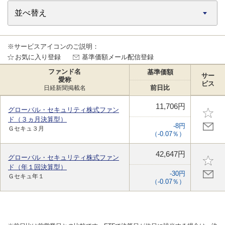
※サービスアイコンのご説明：
お気に入り登録
基準価額メール配信登録
ファンド名
基準価額
サー
愛称
ビス
前日比
日経新聞掲載名
11,706円
グローバル・セキュリティ株式ファン
ド（３ヵ月決算型）
-8円
Ｇセキュ３月
（-0.07％）
42,647円
グローバル・セキュリティ株式ファン
ド（年１回決算型）
-30円
Ｇセキュ年１
（-0.07％）