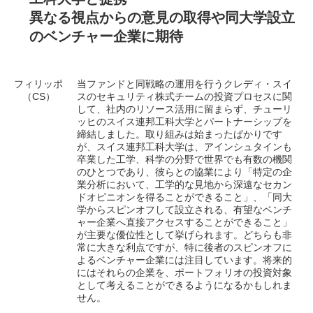
異なる視点からの意見の取得や同大学設立
のベンチャー企業に期待
フィリッポ
当ファンドと同戦略の運用を行うクレディ・スイ
（CS）
スのセキュリティ株式チームの投資プロセスに関
して、社内のリソース活用に留まらず、チューリ
ッヒのスイス連邦工科大学とパートナーシップを
締結しました。取り組みは始まったばかりです
が、スイス連邦工科大学は、アインシュタインも
卒業した工学、科学の分野で世界でも有数の機関
のひとつであり、彼らとの協業により「特定の企
業分析において、工学的な見地から深遠なセカン
ドオピニオンを得ることができること」、「同大
学からスピンオフして設立される、有望なベンチ
ャー企業へ直接アクセスすることができること」
が主要な優位性として挙げられます。どちらも非
常に大きな利点ですが、特に後者のスピンオフに
よるベンチャー企業には注目しています。将来的
にはそれらの企業を、ポートフォリオの投資対象
として考えることができるようになるかもしれま
せん。