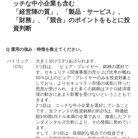
ッチな中小企業も含む
「経営陣の質」、「製品・サービス」、
「財務」、「競合」のポイントをもとに投
資判断
Q 運用の強み・特徴を教えてください。
パトリック
大きく分けて3つあげられます。
（CS）
1つ目は、「ピュア・プレイヤー」銘柄の選好で
す。セキュリティ関連事業の売り上げ比率が概ね
50％以上のピュア・プレイヤーのみを投資対象と
しており、よりセキュリティ市場の成長に伴った
恩恵が受けられ、また多くの銘柄はマクロ経済環
境の動きにあまり影響を受けないということもで
きます。
2つ目は、ニッチな中小企業を選好していること
です。当ファンドの投資銘柄の約2/3は、時価総
額100億USドル未満の企業であり、徹底したファ
ンダメンタルズ分析により、その発掘に努めてい
ます。
そして、3つ目は、長期的な視点での投資です。