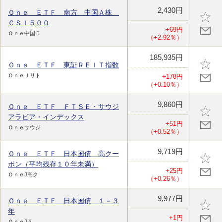
2,430円
Ｏｎｅ ＥＴＦ 南方 中国Ａ株
ＣＳＩ５００
+69円
Ｏｎｅ中国５
（+2.92％）
185,935円
Ｏｎｅ ＥＴＦ 東証ＲＥＩＴ指数
ＯｎｅＪリト
+178円
（+0.10％）
9,860円
Ｏｎｅ ＥＴＦ ＦＴＳＥ・サウジ
アラビア・インデックス
+51円
Ｏｎｅサウジ
（+0.52％）
9,719円
Ｏｎｅ ＥＴＦ 日本国債 高クー
ポン（平均残存１０年未満）
+25円
ＯｎｅJ高ク
（+0.26％）
9,977円
Ｏｎｅ ＥＴＦ 日本国債 １－３
年
+1円
ＯｎｅJ３