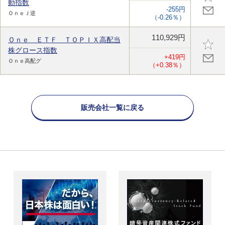
動指数
-255円
ＯｎｅＪ逆
（-0.26％）
110,929円
Ｏｎｅ ＥＴＦ ＴＯＰＩＸ高配当
株グロース指数
+419円
Ｏｎｅ高配グ
（+0.38％）
販売会社一覧に戻る