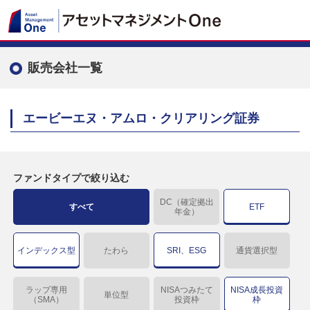
販売会社一覧
エービーエヌ・アムロ・クリアリング証券
ファンドタイプで絞り込む
DC（確定拠出
すべて
ETF
年金）
インデックス型
たわら
SRI、ESG
通貨選択型
ラップ専用
NISAつみたて
NISA成長投資
単位型
（SMA）
投資枠
枠