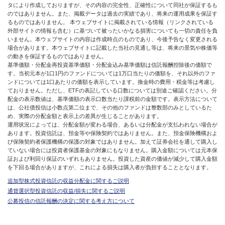
タにより作成しておりますが、その内容の完全性、正確性について同社が保証するも
のではありません。また、掲載データは過去の実績であり、将来の運用成果を保証す
るものではありません。 本ウェブサイトに掲載されている情報（リンクされている
外部サイトの情報も含む）に基づいて被ったいかなる損害についても一切の責任を負
いません。本ウェブサイトの内容は作成時点のものであり、今後予告なく変更される
場合があります。本ウェブサイトに記載した当社の見通し等は、将来の景気や株価等
の動きを保証するものではありません。
基準価額・分配金再投資基準価額・分配金込み基準価額は信託報酬控除後の価額で
す。当初元本が1口1円のファンドについては1万口当たりの価額を、それ以外のファ
ンドについては1口あたりの価額を表示しています。換金時の費用・税金等は考慮し
ておりません。ただし、ETFの表記している口数については別途ご確認ください。分
配金の表示数値は、基準価額の表示口数当たり課税前の金額です。表示方法について
は、公社債投信は小数点第二位まで、その他のファンドは整数部のみとしているた
め、実際の分配金額と表示上の差異が生じることがあります。
運用状況によっては、分配金額が変わる場合、あるいは分配金が支払われない場合が
あります。投資信託は、預金等や保険契約ではありません。また、預金保険機構およ
び保険契約者保護機構の保護の対象ではありません。加えて証券会社を通して購入し
ていない場合には投資者保護基金の対象にもなりません。購入金額については元本保
証および利回り保証のいずれもありません。投資した資産の価値が減少して購入金額
を下回る場合がありますが、これによる損失は購入者が負担することとなります。
追加型株式投資信託の収益分配金に関するご説明
通貨選択型投資信託の収益/損失に関するご説明
公募投信の信託報酬の決定に関する考え方について