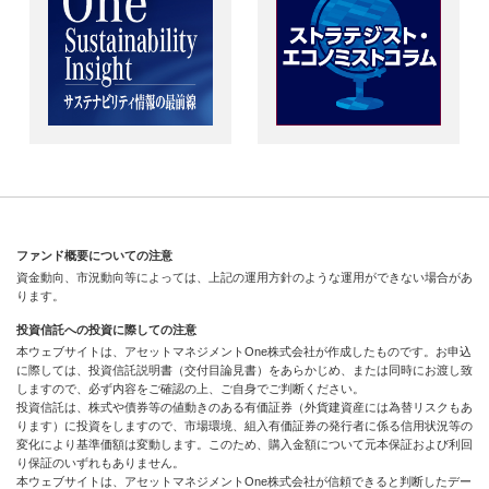
ファンド概要についての注意
資金動向、市況動向等によっては、上記の運用方針のような運用ができない場合があ
ります。
投資信託への投資に際しての注意
本ウェブサイトは、アセットマネジメントOne株式会社が作成したものです。お申込
に際しては、投資信託説明書（交付目論見書）をあらかじめ、または同時にお渡し致
しますので、必ず内容をご確認の上、ご自身でご判断ください。
投資信託は、株式や債券等の値動きのある有価証券（外貨建資産には為替リスクもあ
ります）に投資をしますので、市場環境、組入有価証券の発行者に係る信用状況等の
変化により基準価額は変動します。このため、購入金額について元本保証および利回
り保証のいずれもありません。
本ウェブサイトは、アセットマネジメントOne株式会社が信頼できると判断したデー