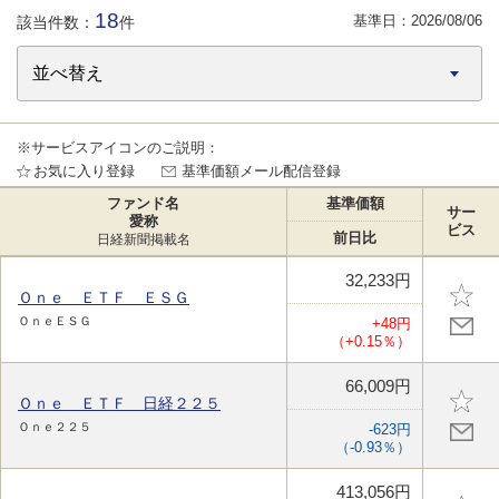
18
基準日：
2026/08/06
該当件数：
件
※サービスアイコンのご説明：
お気に入り登録
基準価額メール配信登録
ファンド名
基準価額
サー
愛称
ビス
前日比
日経新聞掲載名
32,233円
Ｏｎｅ ＥＴＦ ＥＳＧ
ＯｎｅＥＳＧ
+48円
（+0.15％）
66,009円
Ｏｎｅ ＥＴＦ 日経２２５
Ｏｎｅ２２５
-623円
（-0.93％）
413,056円