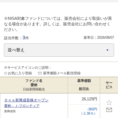
※NISA対象ファンドについては、販売会社により取扱いが異
なる場合があります。詳しくは、販売会社にお問い合わせく
ださい。
3
基準日：
2026/08/07
該当件数：
件
※サービスアイコンのご説明：
お気に入り登録
基準価額メール配信登録
ファンド名
基準価額
サー
愛称
ビス
前日比
日経新聞掲載名
26,129円
Ｏｎｅ新興成長株オープン
愛称：Ｊ-フロンティア
-360円
新興成長
（-1.36％）