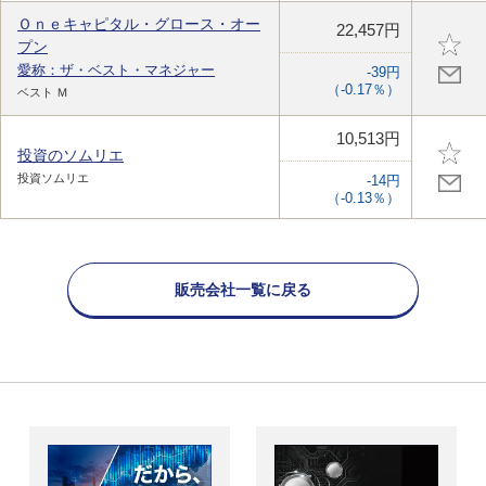
Ｏｎｅキャピタル・グロース・オー
22,457円
プン
愛称：ザ・ベスト・マネジャー
-39円
（-0.17％）
ベスト Ｍ
10,513円
投資のソムリエ
投資ソムリエ
-14円
（-0.13％）
販売会社一覧に戻る