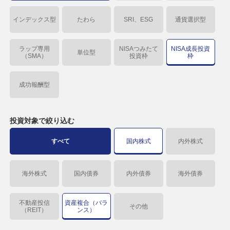
インデックス型
たわら
SRI、ESG
通貨選択型
ラップ専用
NISAつみたて
NISA成長投資
単位型
（SMA）
投資枠
枠
成功報酬型
投資対象で
絞り込む
すべて
国内株式
内外株式
海外株式
国内債券
内外債券
海外債券
不動産投信
資産複合（バラ
その他
（REIT）
ンス）