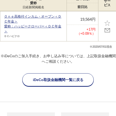
サー
愛称
ビス
前日比
日経新聞掲載名
Ｏｎｅ高格付インカム・オープン＜Ｄ
19,564円
Ｃ年金＞
愛称：ハッピークローバー＜ＤＣ年金
+17円
＞
（+0.09％）
ＤＣハピクロ
※2020/07/01現在
※iDeCoのご加入手続き、お申し込み等については、上記取扱金融機関
へご相談ください。
iDeCo取扱金融機関一覧に戻る