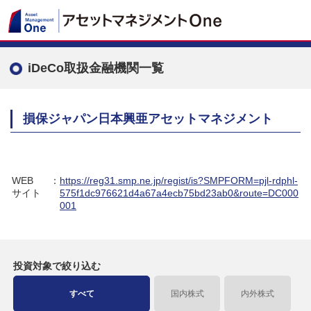
iDeCo取扱金融機関一覧
損保ジャパン日本興亜アセットマネジメント
WEB
：
https://reg31.smp.ne.jp/regist/is?SMPFORM=pjl-rdphl-
サイト
575f1dc976621d4a67a4ecb75bd23ab0&route=DC000
001
投資対象で
絞り込む
すべて
国内株式
内外株式