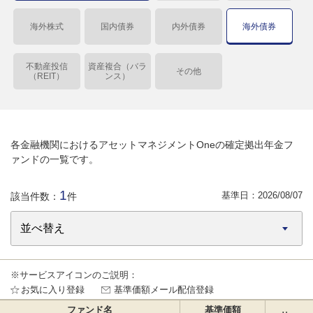
海外株式
国内債券
内外債券
海外債券
不動産投信
資産複合（バラ
その他
（REIT）
ンス）
各金融機関におけるアセットマネジメントOneの確定拠出年金フ
ァンドの一覧です。
1
基準日：
2026/08/07
該当件数：
件
※サービスアイコンのご説明：
お気に入り登録
基準価額メール配信登録
ファンド名
基準価額