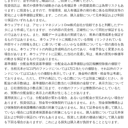
しますので、必ず内容をご確認の上、ご自身でご判断ください。
投資信託は、株式や債券等の値動きのある有価証券（外貨建資産には為替リスクもあ
ります）に投資をしますので、市場環境、組入有価証券の発行者に係る信用状況等の
変化により基準価額は変動します。このため、購入金額について元本保証および利回
り保証のいずれもありません。
本ウェブサイトは、アセットマネジメントOne株式会社が信頼できると判断したデー
タにより作成しておりますが、その内容の完全性、正確性について同社が保証するも
のではありません。また、掲載データは過去の実績であり、将来の運用成果を保証す
るものではありません。 本ウェブサイトに掲載されている情報（リンクされている
外部サイトの情報も含む）に基づいて被ったいかなる損害についても一切の責任を負
いません。本ウェブサイトの内容は作成時点のものであり、今後予告なく変更される
場合があります。本ウェブサイトに記載した当社の見通し等は、将来の景気や株価等
の動きを保証するものではありません。
基準価額・分配金再投資基準価額・分配金込み基準価額は信託報酬控除後の価額で
す。当初元本が1口1円のファンドについては1万口当たりの価額を、それ以外のファ
ンドについては1口あたりの価額を表示しています。換金時の費用・税金等は考慮し
ておりません。ただし、ETFの表記している口数については別途ご確認ください。分
配金の表示数値は、基準価額の表示口数当たり課税前の金額です。表示方法について
は、公社債投信は小数点第二位まで、その他のファンドは整数部のみとしているた
め、実際の分配金額と表示上の差異が生じることがあります。
運用状況によっては、分配金額が変わる場合、あるいは分配金が支払われない場合が
あります。投資信託は、預金等や保険契約ではありません。また、預金保険機構およ
び保険契約者保護機構の保護の対象ではありません。加えて証券会社を通して購入し
ていない場合には投資者保護基金の対象にもなりません。購入金額については元本保
証および利回り保証のいずれもありません。投資した資産の価値が減少して購入金額
を下回る場合がありますが、これによる損失は購入者が負担することとなります。