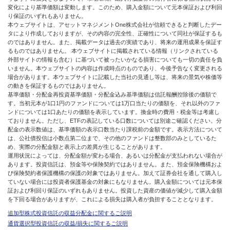
変化により基準価額は変動します。このため、購入金額について元本保証および利回
り保証のいずれもありません。
本ウェブサイトは、アセットマネジメントOne株式会社が信頼できると判断したデー
タにより作成しておりますが、その内容の完全性、正確性について同社が保証するも
のではありません。また、掲載データは過去の実績であり、将来の運用成果を保証す
るものではありません。 本ウェブサイトに掲載されている情報（リンクされている
外部サイトの情報も含む）に基づいて被ったいかなる損害についても一切の責任を負
いません。本ウェブサイトの内容は作成時点のものであり、今後予告なく変更される
場合があります。本ウェブサイトに記載した当社の見通し等は、将来の景気や株価等
の動きを保証するものではありません。
基準価額・分配金再投資基準価額・分配金込み基準価額は信託報酬控除後の価額で
す。当初元本が1口1円のファンドについては1万口当たりの価額を、それ以外のファ
ンドについては1口あたりの価額を表示しています。換金時の費用・税金等は考慮し
ておりません。ただし、ETFの表記している口数については別途ご確認ください。分
配金の表示数値は、基準価額の表示口数当たり課税前の金額です。表示方法について
は、公社債投信は小数点第二位まで、その他のファンドは整数部のみとしているた
め、実際の分配金額と表示上の差異が生じることがあります。
運用状況によっては、分配金額が変わる場合、あるいは分配金が支払われない場合が
あります。投資信託は、預金等や保険契約ではありません。また、預金保険機構およ
び保険契約者保護機構の保護の対象ではありません。加えて証券会社を通して購入し
ていない場合には投資者保護基金の対象にもなりません。購入金額については元本保
証および利回り保証のいずれもありません。投資した資産の価値が減少して購入金額
を下回る場合がありますが、これによる損失は購入者が負担することとなります。
追加型株式投資信託の収益分配金に関するご説明
通貨選択型投資信託の収益/損失に関するご説明