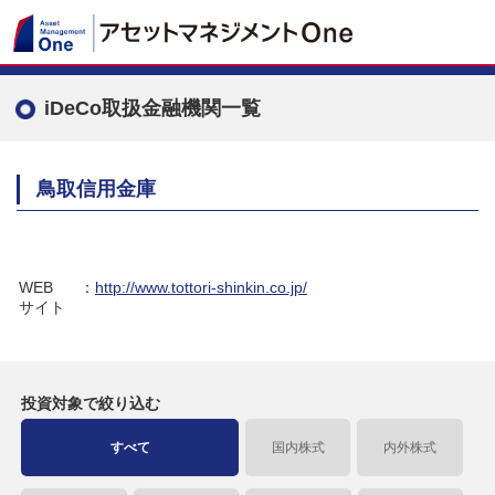
iDeCo取扱金融機関一覧
鳥取信用金庫
WEB
：
http://www.tottori-shinkin.co.jp/
サイト
投資対象で
絞り込む
すべて
国内株式
内外株式