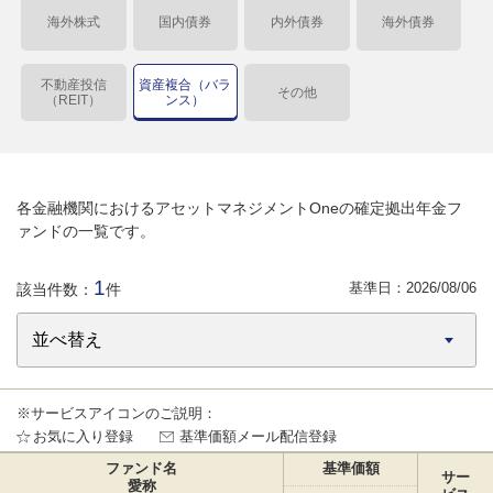
海外株式
国内債券
内外債券
海外債券
不動産投信
資産複合（バラ
その他
（REIT）
ンス）
各金融機関におけるアセットマネジメントOneの確定拠出年金フ
ァンドの一覧です。
1
基準日：
2026/08/06
該当件数：
件
※サービスアイコンのご説明：
お気に入り登録
基準価額メール配信登録
ファンド名
基準価額
サー
愛称