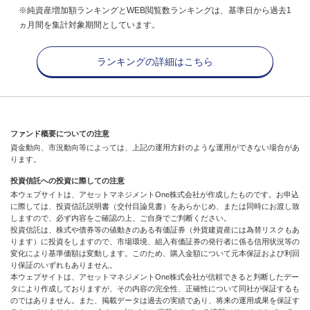
※純資産増加額ランキングとWEB閲覧数ランキングは、基準日から過去1
ヵ月間を集計対象期間としています。
ランキングの詳細はこちら
ファンド概要についての注意
資金動向、市況動向等によっては、上記の運用方針のような運用ができない場合があ
ります。
投資信託への投資に際しての注意
本ウェブサイトは、アセットマネジメントOne株式会社が作成したものです。お申込
に際しては、投資信託説明書（交付目論見書）をあらかじめ、または同時にお渡し致
しますので、必ず内容をご確認の上、ご自身でご判断ください。
投資信託は、株式や債券等の値動きのある有価証券（外貨建資産には為替リスクもあ
ります）に投資をしますので、市場環境、組入有価証券の発行者に係る信用状況等の
変化により基準価額は変動します。このため、購入金額について元本保証および利回
り保証のいずれもありません。
本ウェブサイトは、アセットマネジメントOne株式会社が信頼できると判断したデー
タにより作成しておりますが、その内容の完全性、正確性について同社が保証するも
のではありません。また、掲載データは過去の実績であり、将来の運用成果を保証す