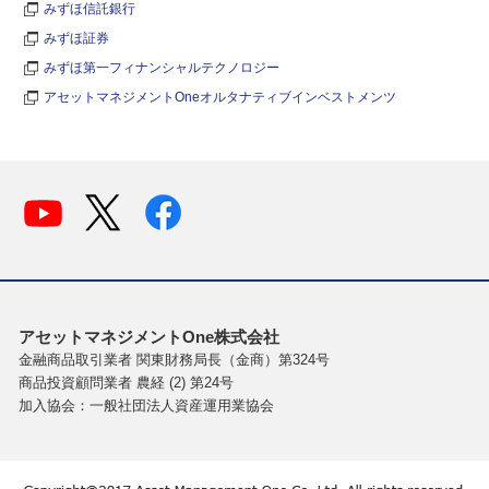
みずほ信託銀行
みずほ証券
みずほ第一フィナンシャルテクノロジー
アセットマネジメントOneオルタナティブインベストメンツ
アセットマネジメントOne株式会社
金融商品取引業者 関東財務局長（金商）第324号
商品投資顧問業者 農経 (2) 第24号
加入協会：一般社団法人資産運用業協会