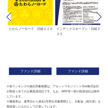
たわらノーロード 日経２２５
インデックスオープン・日経２
Ｍ
株式フ
２５
ン
ファンド詳細
ファンド詳細
※各ランキングの抽出対象範囲は、アセットマネジメントOne株式会社
が取扱う全ての公募投資信託です。なお、MRF等一部の投資信託は除外
しています。
※騰落率は、基準日から過去1年間を対象期間とし、分配金（税引前）を
再投資したものとして計算しています。