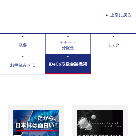
上部に戻る
チャート
概要
リスク
分配金
iDeCo取扱金融機関
お申込みメモ