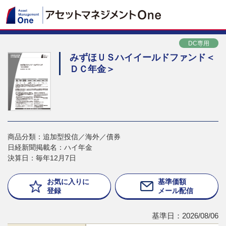
DC専用
みずほＵＳハイイールドファンド＜
ＤＣ年金＞
商品分類：追加型投信／海外／債券
日経新聞掲載名：ハイ年金
決算日：毎年12月7日
お気に入りに
基準価額
登録
メール配信
基準日：2026/08/06