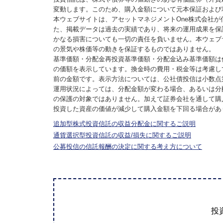
変動します。このため、購入金額について元本保証および
本ウェブサイトは、アセットマネジメントOne株式会社
た、掲載データは過去の実績であり、将来の運用成果を保
かなる損害についても一切の責任を負いません。本ウェブ
の景気や株価等の動きを保証するものではありません。
基準価額・分配金再投資基準価額・分配金込み基準価額は
の価額を表示しています。換金時の費用・税金等は考慮し
前の金額です。表示方法については、公社債投信は小数点
運用状況によっては、分配金額が変わる場合、あるいは分
の保護の対象ではありません。加えて証券会社を通して購
投資した資産の価値が減少して購入金額を下回る場合があ
追加型株式投資信託の収益分配金に関するご説明
通貨選択型投資信託の収益/損失に関するご説明
公募投信の信託報酬の決定に関する考え方について
投