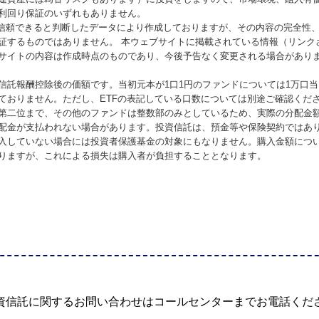
利回り保証のいずれもありません。
が信頼できると判断したデータにより作成しておりますが、その内容の完全性
証するものではありません。 本ウェブサイトに掲載されている情報（リンク
サイトの内容は作成時点のものであり、今後予告なく変更される場合があり
信託報酬控除後の価額です。当初元本が1口1円のファンドについては1万口
ておりません。ただし、ETFの表記している口数については別途ご確認くだ
第二位まで、その他のファンドは整数部のみとしているため、実際の分配金
配金が支払われない場合があります。投資信託は、預金等や保険契約ではあ
入していない場合には投資者保護基金の対象にもなりません。購入金額につ
りますが、これによる損失は購入者が負担することとなります。
資信託に関するお問い合わせは
コールセンターまでお電話くだ