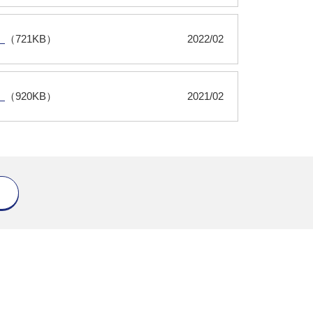
）
（721KB）
2022/02
）
（920KB）
2021/02