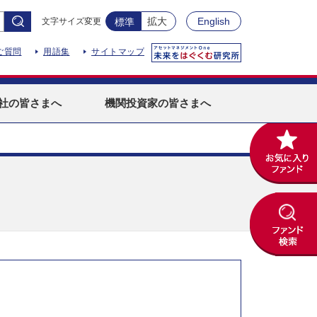
拡大
English
文字サイズ変更
標準
ご質問
用語集
サイトマップ
社
の皆さまへ
機関投資家
の皆さまへ