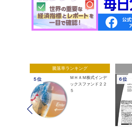
グ
騰落率ランキング
ックスオープ
ＭＨＡＭ株式インデ
５位
６位
経２２５
ックスファンド２２
５