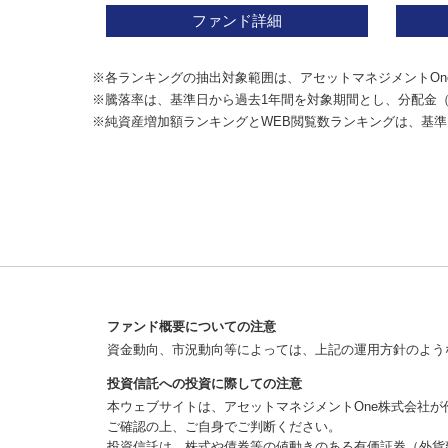
ファンド詳細
※各ランキングの抽出対象範囲は、アセットマネジメントOn
※騰落率は、基準日から過去1年間を対象期間とし、分配金
※純資産増加額ランキングとWEB閲覧数ランキングは、基準
ファンド概要についての注意
資金動向、市況動向等によっては、上記の運用方針のよう
投資信託への投資に際しての注意
本ウェブサイトは、アセットマネジメントOne株式会社
ご確認の上、ご自身でご判断ください。
投資信託は、株式や債券等の値動きのある有価証券（外貨