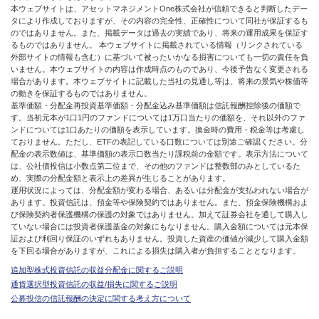
本ウェブサイトは、アセットマネジメントOne株式会社が信頼できると判断したデー
タにより作成しておりますが、その内容の完全性、正確性について同社が保証するも
のではありません。また、掲載データは過去の実績であり、将来の運用成果を保証す
るものではありません。 本ウェブサイトに掲載されている情報（リンクされている
外部サイトの情報も含む）に基づいて被ったいかなる損害についても一切の責任を負
いません。本ウェブサイトの内容は作成時点のものであり、今後予告なく変更される
場合があります。本ウェブサイトに記載した当社の見通し等は、将来の景気や株価等
の動きを保証するものではありません。
基準価額・分配金再投資基準価額・分配金込み基準価額は信託報酬控除後の価額で
す。当初元本が1口1円のファンドについては1万口当たりの価額を、それ以外のファ
ンドについては1口あたりの価額を表示しています。換金時の費用・税金等は考慮し
ておりません。ただし、ETFの表記している口数については別途ご確認ください。分
配金の表示数値は、基準価額の表示口数当たり課税前の金額です。表示方法について
は、公社債投信は小数点第二位まで、その他のファンドは整数部のみとしているた
め、実際の分配金額と表示上の差異が生じることがあります。
運用状況によっては、分配金額が変わる場合、あるいは分配金が支払われない場合が
あります。投資信託は、預金等や保険契約ではありません。また、預金保険機構およ
び保険契約者保護機構の保護の対象ではありません。加えて証券会社を通して購入し
ていない場合には投資者保護基金の対象にもなりません。購入金額については元本保
証および利回り保証のいずれもありません。投資した資産の価値が減少して購入金額
を下回る場合がありますが、これによる損失は購入者が負担することとなります。
追加型株式投資信託の収益分配金に関するご説明
通貨選択型投資信託の収益/損失に関するご説明
公募投信の信託報酬の決定に関する考え方について