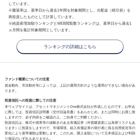
しています。
※騰落率は、基準日から過去1年間を対象期間とし、分配金（税引前）を
再投資したものとして計算しています。
※純資産増加額ランキングとWEB閲覧数ランキングは、基準日から過去1
ヵ月間を集計対象期間としています。
ランキングの詳細はこちら
ファンド概要についての注意
資金動向、市況動向等によっては、上記の運用方針のような運用ができない場合があ
ります。
投資信託への投資に際しての注意
本ウェブサイトは、アセットマネジメントOne株式会社が作成したものです。お申込
に際しては、投資信託説明書（交付目論見書）をあらかじめ、または同時にお渡し致
しますので、必ず内容をご確認の上、ご自身でご判断ください。
投資信託は、株式や債券等の値動きのある有価証券（外貨建資産には為替リスクもあ
ります）に投資をしますので、市場環境、組入有価証券の発行者に係る信用状況等の
変化により基準価額は変動します。このため、購入金額について元本保証および利回
り保証のいずれもありません。