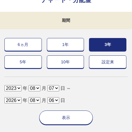
期間
6ヵ月
1年
3年
5年
10年
設定来
年
月
日 ～
年
月
日
表示