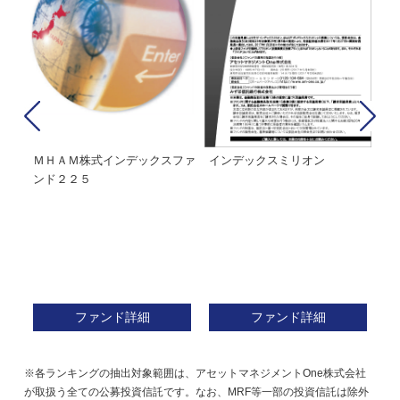
経２
ＭＨＡＭ株式インデックスファ
インデックスミリオン
イ
ンド２２５
ァ
ファンド詳細
ファンド詳細
※各ランキングの抽出対象範囲は、アセットマネジメントOne株式会社
が取扱う全ての公募投資信託です。なお、MRF等一部の投資信託は除外