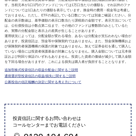
す。当初元本が1口1円のファンドについては1万口当たりの価額を、それ以外のファ
ンドについては1口あたりの価額を表示しています。換金時の費用・税金等は考慮し
ておりません。ただし、ETFの表記している口数については別途ご確認ください。分
配金の表示数値は、基準価額の表示口数当たり課税前の金額です。表示方法について
は、公社債投信は小数点第二位まで、その他のファンドは整数部のみとしているた
め、実際の分配金額と表示上の差異が生じることがあります。
運用状況によっては、分配金額が変わる場合、あるいは分配金が支払われない場合が
あります。投資信託は、預金等や保険契約ではありません。また、預金保険機構およ
び保険契約者保護機構の保護の対象ではありません。加えて証券会社を通して購入し
ていない場合には投資者保護基金の対象にもなりません。購入金額については元本保
証および利回り保証のいずれもありません。投資した資産の価値が減少して購入金額
を下回る場合がありますが、これによる損失は購入者が負担することとなります。
追加型株式投資信託の収益分配金に関するご説明
通貨選択型投資信託の収益/損失に関するご説明
公募投信の信託報酬の決定に関する考え方について
投資信託に関するお問い合わせは
コールセンターまでお電話ください