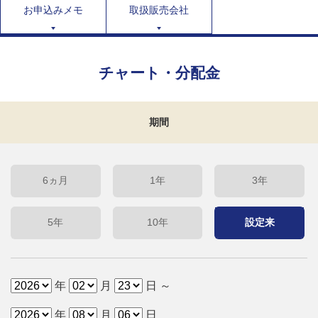
お申込みメモ
取扱販売会社
チャート・分配金
期間
6ヵ月
1年
3年
5年
10年
設定来
年
月
日 ～
年
月
日