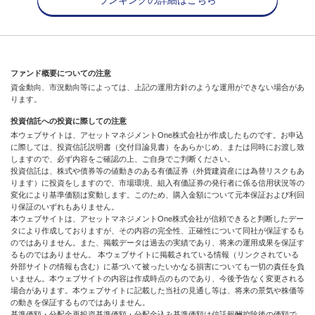
ファンド概要についての注意
資金動向、市況動向等によっては、上記の運用方針のような運用ができない場合があ
ります。
投資信託への投資に際しての注意
本ウェブサイトは、アセットマネジメントOne株式会社が作成したものです。お申込
に際しては、投資信託説明書（交付目論見書）をあらかじめ、または同時にお渡し致
しますので、必ず内容をご確認の上、ご自身でご判断ください。
投資信託は、株式や債券等の値動きのある有価証券（外貨建資産には為替リスクもあ
ります）に投資をしますので、市場環境、組入有価証券の発行者に係る信用状況等の
変化により基準価額は変動します。このため、購入金額について元本保証および利回
り保証のいずれもありません。
本ウェブサイトは、アセットマネジメントOne株式会社が信頼できると判断したデー
タにより作成しておりますが、その内容の完全性、正確性について同社が保証するも
のではありません。また、掲載データは過去の実績であり、将来の運用成果を保証す
るものではありません。 本ウェブサイトに掲載されている情報（リンクされている
外部サイトの情報も含む）に基づいて被ったいかなる損害についても一切の責任を負
いません。本ウェブサイトの内容は作成時点のものであり、今後予告なく変更される
場合があります。本ウェブサイトに記載した当社の見通し等は、将来の景気や株価等
の動きを保証するものではありません。
基準価額・分配金再投資基準価額・分配金込み基準価額は信託報酬控除後の価額で