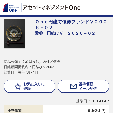
Ｏｎｅ円建て債券ファンドⅤ２０２
６－０２
愛称：円結びⅤ ２０２６－０２
商品分類：追加型投信／内外／債券
日経新聞掲載名：円結びⅤ2602
決算日：毎年7月24日
お気に入りに
基準価額
登録
メール配信
基準日：2026/08/07
9,920
基準価額
円