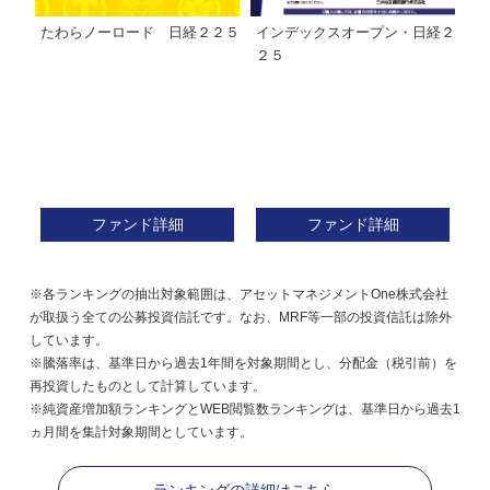
たわらノーロード 日経２２５
インデックスオープン・日経２
Ｍ
株式フ
２５
ン
ファンド詳細
ファンド詳細
※各ランキングの抽出対象範囲は、アセットマネジメントOne株式会社
が取扱う全ての公募投資信託です。なお、MRF等一部の投資信託は除外
しています。
※騰落率は、基準日から過去1年間を対象期間とし、分配金（税引前）を
再投資したものとして計算しています。
※純資産増加額ランキングとWEB閲覧数ランキングは、基準日から過去1
ヵ月間を集計対象期間としています。
ランキングの詳細はこちら