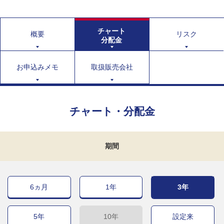
チャート
概要
リスク
分配金
お申込みメモ
取扱販売会社
チャート・分配金
期間
6ヵ月
1年
3年
5年
10年
設定来