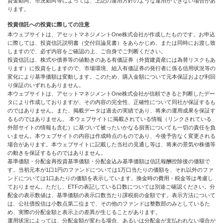
資金動向、市況動向等によっては、上記の運用方針のような運用ができない場合があ
ります。
投資信託への投資に際しての注意
本ウェブサイトは、アセットマネジメントOne株式会社が作成したものです。お申込
に際しては、投資信託説明書（交付目論見書）をあらかじめ、または同時にお渡し致
しますので、必ず内容をご確認の上、ご自身でご判断ください。
投資信託は、株式や債券等の値動きのある有価証券（外貨建資産には為替リスクもあ
ります）に投資をしますので、市場環境、組入有価証券の発行者に係る信用状況等の
変化により基準価額は変動します。このため、購入金額について元本保証および利回
り保証のいずれもありません。
本ウェブサイトは、アセットマネジメントOne株式会社が信頼できると判断したデー
タにより作成しておりますが、その内容の完全性、正確性について同社が保証するも
のではありません。また、掲載データは過去の実績であり、将来の運用成果を保証す
るものではありません。 本ウェブサイトに掲載されている情報（リンクされている
外部サイトの情報も含む）に基づいて被ったいかなる損害についても一切の責任を負
いません。本ウェブサイトの内容は作成時点のものであり、今後予告なく変更される
場合があります。本ウェブサイトに記載した当社の見通し等は、将来の景気や株価等
の動きを保証するものではありません。
基準価額・分配金再投資基準価額・分配金込み基準価額は信託報酬控除後の価額で
す。当初元本が1口1円のファンドについては1万口当たりの価額を、それ以外のファ
ンドについては1口あたりの価額を表示しています。換金時の費用・税金等は考慮し
ておりません。ただし、ETFの表記している口数については別途ご確認ください。分
配金の表示数値は、基準価額の表示口数当たり課税前の金額です。表示方法について
は、公社債投信は小数点第二位まで、その他のファンドは整数部のみとしているた
め、実際の分配金額と表示上の差異が生じることがあります。
運用状況によっては、分配金額が変わる場合、あるいは分配金が支払われない場合が