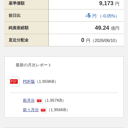
9,173
基準価額
円
-5
前日比
円 （-0.05%）
49.24
純資産総額
億円
0
直近分配金
円（2026/06/10）
最新の月次レポート
PDF版
（1,959KB）
前月分
（1,957KB）
前々月分
（1,956KB）