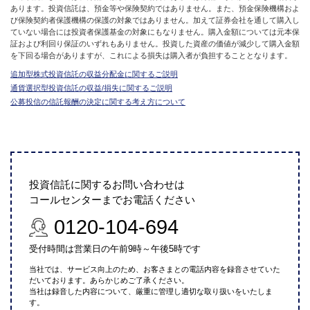
あります。投資信託は、預金等や保険契約ではありません。また、預金保険機構およ
び保険契約者保護機構の保護の対象ではありません。加えて証券会社を通して購入し
ていない場合には投資者保護基金の対象にもなりません。購入金額については元本保
証および利回り保証のいずれもありません。投資した資産の価値が減少して購入金額
を下回る場合がありますが、これによる損失は購入者が負担することとなります。
追加型株式投資信託の収益分配金に関するご説明
通貨選択型投資信託の収益/損失に関するご説明
公募投信の信託報酬の決定に関する考え方について
投資信託に関するお問い合わせは
コールセンターまでお電話ください
0120-104-694
受付時間は営業日の午前9時～午後5時です
当社では、サービス向上のため、お客さまとの電話内容を録音させていた
だいております。あらかじめご了承ください。
当社は録音した内容について、厳重に管理し適切な取り扱いをいたしま
す。