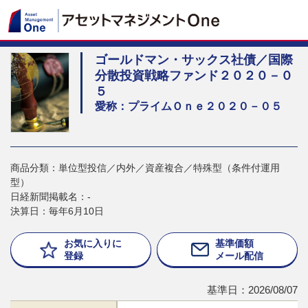
ゴールドマン・サックス社債／国際
分散投資戦略ファンド２０２０－０
５
愛称：プライムＯｎｅ２０２０－０５
商品分類：単位型投信／内外／資産複合／特殊型（条件付運用
型）
日経新聞掲載名：-
決算日：毎年6月10日
お気に入りに
基準価額
登録
メール配信
基準日：2026/08/07