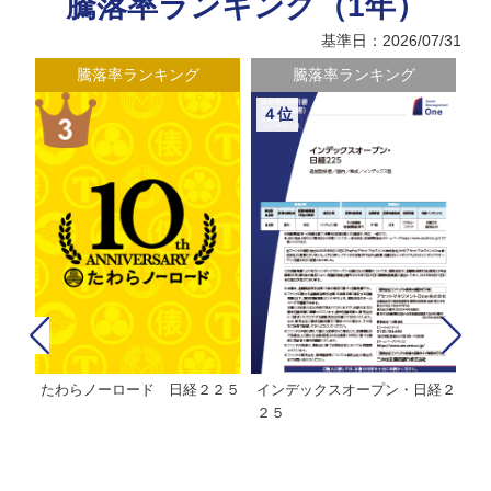
騰落率ランキング（1年）
基準日：2026/07/31
騰落率ランキング
騰落率ランキング
４位
たわらノーロード 日経２２５
インデックスオープン・日経２
Ｍ
株式フ
２５
ン