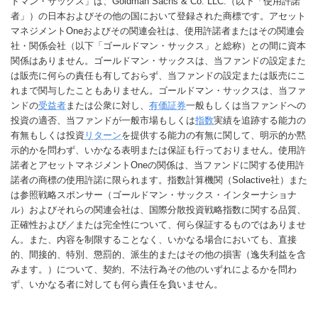
ドマン・サックス」は、Goldman Sachs & Co. LLC.（以下「使用許諾
者」）の日本およびその他の国において登録された商標です。アセット
マネジメントOneおよびその関連会社は、使用許諾者またはその関連会
社・関係会社（以下「ゴールドマン・サックス」と総称）との間に資本
関係はありません。ゴールドマン・サックスは、当ファンドの設定また
は販売に何らの責任も有しておらず、当ファンドの設定または販売にこ
れまで関与したこともありません。ゴールドマン・サックスは、当ファ
ンドの
受益者
または公衆に対し、
有価証券
一般もしくは当ファンドへの
投資の適否、当ファンドが一般市場もしくは
指数
実績を追跡する能力の
有無もしくは投資
リターン
を提供する能力の有無に関して、明示的か黙
示的かを問わず、いかなる表明または保証も行っておりません。使用許
諾者とアセットマネジメントOneの関係は、当ファンドに関する使用許
諾者の商標の使用許諾に限られます。指数計算機関（Solactive社）また
は参照戦略スポンサー（ゴールドマン・サックス・インターナショナ
ル）およびそれらの関連会社は、国際分散投資戦略指数に関する品質、
正確性および／または完全性について、何ら保証するものではありませ
ん。また、内容を制限することなく、いかなる場合においても、直接
的、間接的、特別、懲罰的、派生的またはその他の損害（逸失利益を含
みます。）について、契約、不法行為その他のいずれによるかを問わ
ず、いかなる者に対しても何ら責任を負いません。