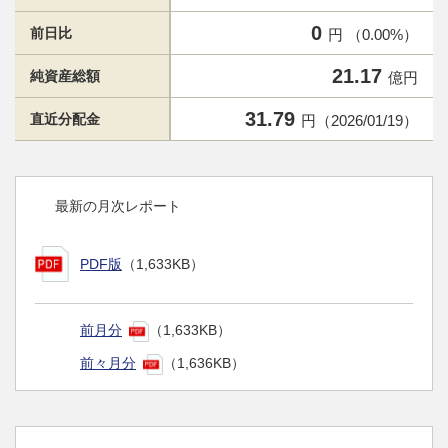
0
前日比
円 （0.00%）
21.17
純資産総額
億円
31.79
直近分配金
円（2026/01/19）
最新の月次レポート
PDF版
（1,633KB）
前月分
（1,633KB）
前々月分
（1,636KB）