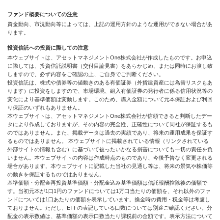
ファンド概要についての注意
資金動向、市況動向等によっては、上記の運用方針のような運用ができない場合があ
ります。
投資信託への投資に際しての注意
本ウェブサイトは、アセットマネジメントOne株式会社が作成したものです。お申込
に際しては、投資信託説明書（交付目論見書）をあらかじめ、または同時にお渡し致
しますので、必ず内容をご確認の上、ご自身でご判断ください。
投資信託は、株式や債券等の値動きのある有価証券（外貨建資産には為替リスクもあ
ります）に投資をしますので、市場環境、組入有価証券の発行者に係る信用状況等の
変化により基準価額は変動します。このため、購入金額について元本保証および利回
り保証のいずれもありません。
本ウェブサイトは、アセットマネジメントOne株式会社が信頼できると判断したデー
タにより作成しておりますが、その内容の完全性、正確性について同社が保証するも
のではありません。また、掲載データは過去の実績であり、将来の運用成果を保証す
るものではありません。 本ウェブサイトに掲載されている情報（リンクされている
外部サイトの情報も含む）に基づいて被ったいかなる損害についても一切の責任を負
いません。本ウェブサイトの内容は作成時点のものであり、今後予告なく変更される
場合があります。本ウェブサイトに記載した当社の見通し等は、将来の景気や株価等
の動きを保証するものではありません。
基準価額・分配金再投資基準価額・分配金込み基準価額は信託報酬控除後の価額で
す。当初元本が1口1円のファンドについては1万口当たりの価額を、それ以外のファ
ンドについては1口あたりの価額を表示しています。換金時の費用・税金等は考慮し
ておりません。ただし、ETFの表記している口数については別途ご確認ください。分
配金の表示数値は、基準価額の表示口数当たり課税前の金額です。表示方法について