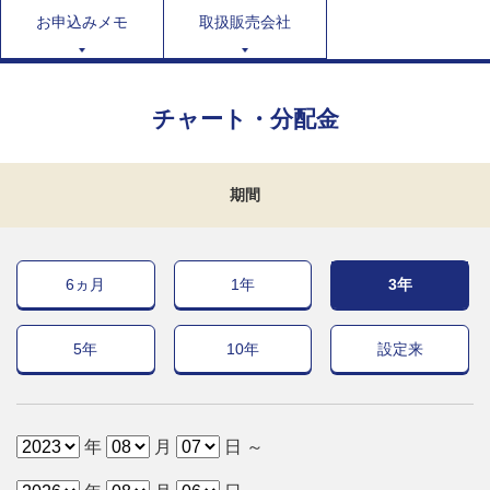
お申込みメモ
取扱販売会社
チャート・分配金
期間
6ヵ月
1年
3年
5年
10年
設定来
年
月
日 ～