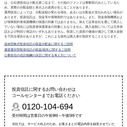
は、公社債投信は小数点第二位まで、その他のファンドは整数部のみとしているた
め、実際の分配金額と表示上の差異が生じることがあります。
運用状況によっては、分配金額が変わる場合、あるいは分配金が支払われない場合が
あります。投資信託は、預金等や保険契約ではありません。また、預金保険機構およ
び保険契約者保護機構の保護の対象ではありません。加えて証券会社を通して購入し
ていない場合には投資者保護基金の対象にもなりません。購入金額については元本保
証および利回り保証のいずれもありません。投資した資産の価値が減少して購入金額
を下回る場合がありますが、これによる損失は購入者が負担することとなります。
追加型株式投資信託の収益分配金に関するご説明
通貨選択型投資信託の収益/損失に関するご説明
公募投信の信託報酬の決定に関する考え方について
投資信託に関するお問い合わせは
コールセンターまでお電話ください
0120-104-694
受付時間は営業日の午前9時～午後5時です
当社では、サービス向上のため、お客さまとの電話内容を録音させていた