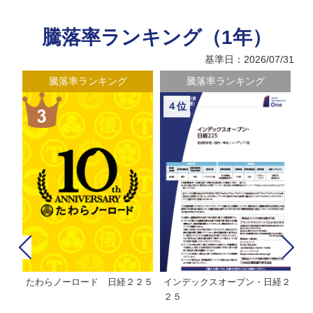
騰落率ランキング（1年）
基準日：2026/07/31
騰落率ランキング
騰落率ランキング
４位
たわらノーロード 日経２２５
インデックスオープン・日経２
Ｍ
株式フ
２５
ン