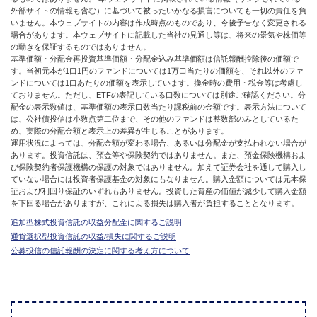
外部サイトの情報も含む）に基づいて被ったいかなる損害についても一切の責任を負
いません。本ウェブサイトの内容は作成時点のものであり、今後予告なく変更される
場合があります。本ウェブサイトに記載した当社の見通し等は、将来の景気や株価等
の動きを保証するものではありません。
基準価額・分配金再投資基準価額・分配金込み基準価額は信託報酬控除後の価額で
す。当初元本が1口1円のファンドについては1万口当たりの価額を、それ以外のファ
ンドについては1口あたりの価額を表示しています。換金時の費用・税金等は考慮し
ておりません。ただし、ETFの表記している口数については別途ご確認ください。分
配金の表示数値は、基準価額の表示口数当たり課税前の金額です。表示方法について
は、公社債投信は小数点第二位まで、その他のファンドは整数部のみとしているた
め、実際の分配金額と表示上の差異が生じることがあります。
運用状況によっては、分配金額が変わる場合、あるいは分配金が支払われない場合が
あります。投資信託は、預金等や保険契約ではありません。また、預金保険機構およ
び保険契約者保護機構の保護の対象ではありません。加えて証券会社を通して購入し
ていない場合には投資者保護基金の対象にもなりません。購入金額については元本保
証および利回り保証のいずれもありません。投資した資産の価値が減少して購入金額
を下回る場合がありますが、これによる損失は購入者が負担することとなります。
追加型株式投資信託の収益分配金に関するご説明
通貨選択型投資信託の収益/損失に関するご説明
公募投信の信託報酬の決定に関する考え方について