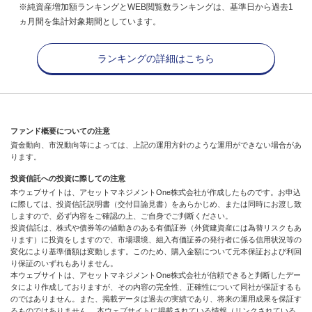
※純資産増加額ランキングとWEB閲覧数ランキングは、基準日から過去1
ヵ月間を集計対象期間としています。
ランキングの詳細はこちら
ファンド概要についての注意
資金動向、市況動向等によっては、上記の運用方針のような運用ができない場合があ
ります。
投資信託への投資に際しての注意
本ウェブサイトは、アセットマネジメントOne株式会社が作成したものです。お申込
に際しては、投資信託説明書（交付目論見書）をあらかじめ、または同時にお渡し致
しますので、必ず内容をご確認の上、ご自身でご判断ください。
投資信託は、株式や債券等の値動きのある有価証券（外貨建資産には為替リスクもあ
ります）に投資をしますので、市場環境、組入有価証券の発行者に係る信用状況等の
変化により基準価額は変動します。このため、購入金額について元本保証および利回
り保証のいずれもありません。
本ウェブサイトは、アセットマネジメントOne株式会社が信頼できると判断したデー
タにより作成しておりますが、その内容の完全性、正確性について同社が保証するも
のではありません。また、掲載データは過去の実績であり、将来の運用成果を保証す
るものではありません。 本ウェブサイトに掲載されている情報（リンクされている