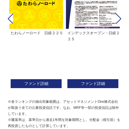
たわらノーロード 日経２２５
インデックスオープン・日経２
Ｍ
株式フ
２５
ン
ファンド詳細
ファンド詳細
※各ランキングの抽出対象範囲は、アセットマネジメントOne株式会社
が取扱う全ての公募投資信託です。なお、MRF等一部の投資信託は除外
しています。
※騰落率は、基準日から過去1年間を対象期間とし、分配金（税引前）を
再投資したものとして計算しています。