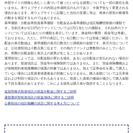
外部サイトの情報も含む）に基づいて被ったいかなる損害についても一切の責任を負
いません。本ウェブサイトの内容は作成時点のものであり、今後予告なく変更される
場合があります。本ウェブサイトに記載した当社の見通し等は、将来の景気や株価等
の動きを保証するものではありません。
基準価額・分配金再投資基準価額・分配金込み基準価額は信託報酬控除後の価額で
す。当初元本が1口1円のファンドについては1万口当たりの価額を、それ以外のファ
ンドについては1口あたりの価額を表示しています。換金時の費用・税金等は考慮し
ておりません。ただし、ETFの表記している口数については別途ご確認ください。分
配金の表示数値は、基準価額の表示口数当たり課税前の金額です。表示方法について
は、公社債投信は小数点第二位まで、その他のファンドは整数部のみとしているた
め、実際の分配金額と表示上の差異が生じることがあります。
運用状況によっては、分配金額が変わる場合、あるいは分配金が支払われない場合が
あります。投資信託は、預金等や保険契約ではありません。また、預金保険機構およ
び保険契約者保護機構の保護の対象ではありません。加えて証券会社を通して購入し
ていない場合には投資者保護基金の対象にもなりません。購入金額については元本保
証および利回り保証のいずれもありません。投資した資産の価値が減少して購入金額
を下回る場合がありますが、これによる損失は購入者が負担することとなります。
追加型株式投資信託の収益分配金に関するご説明
通貨選択型投資信託の収益/損失に関するご説明
公募投信の信託報酬の決定に関する考え方について