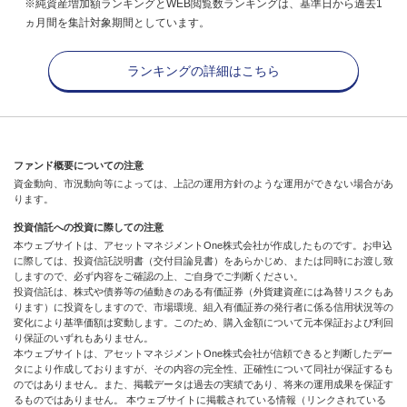
※純資産増加額ランキングとWEB閲覧数ランキングは、基準日から過去1
ヵ月間を集計対象期間としています。
ランキングの詳細はこちら
ファンド概要についての注意
資金動向、市況動向等によっては、上記の運用方針のような運用ができない場合があ
ります。
投資信託への投資に際しての注意
本ウェブサイトは、アセットマネジメントOne株式会社が作成したものです。お申込
に際しては、投資信託説明書（交付目論見書）をあらかじめ、または同時にお渡し致
しますので、必ず内容をご確認の上、ご自身でご判断ください。
投資信託は、株式や債券等の値動きのある有価証券（外貨建資産には為替リスクもあ
ります）に投資をしますので、市場環境、組入有価証券の発行者に係る信用状況等の
変化により基準価額は変動します。このため、購入金額について元本保証および利回
り保証のいずれもありません。
本ウェブサイトは、アセットマネジメントOne株式会社が信頼できると判断したデー
タにより作成しておりますが、その内容の完全性、正確性について同社が保証するも
のではありません。また、掲載データは過去の実績であり、将来の運用成果を保証す
るものではありません。 本ウェブサイトに掲載されている情報（リンクされている