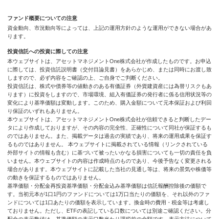
ファンド概要についての注意
資金動向、市況動向等によっては、上記の運用方針のような運用ができない場合があ
ります。
投資信託への投資に際しての注意
本ウェブサイトは、アセットマネジメントOne株式会社が作成したものです。お申込
に際しては、投資信託説明書（交付目論見書）をあらかじめ、または同時にお渡し致
しますので、必ず内容をご確認の上、ご自身でご判断ください。
投資信託は、株式や債券等の値動きのある有価証券（外貨建資産には為替リスクもあ
ります）に投資をしますので、市場環境、組入有価証券の発行者に係る信用状況等の
変化により基準価額は変動します。このため、購入金額について元本保証および利回
り保証のいずれもありません。
本ウェブサイトは、アセットマネジメントOne株式会社が信頼できると判断したデー
タにより作成しておりますが、その内容の完全性、正確性について同社が保証するも
のではありません。また、掲載データは過去の実績であり、将来の運用成果を保証す
るものではありません。 本ウェブサイトに掲載されている情報（リンクされている
外部サイトの情報も含む）に基づいて被ったいかなる損害についても一切の責任を負
いません。本ウェブサイトの内容は作成時点のものであり、今後予告なく変更される
場合があります。本ウェブサイトに記載した当社の見通し等は、将来の景気や株価等
の動きを保証するものではありません。
基準価額・分配金再投資基準価額・分配金込み基準価額は信託報酬控除後の価額で
す。当初元本が1口1円のファンドについては1万口当たりの価額を、それ以外のファ
ンドについては1口あたりの価額を表示しています。換金時の費用・税金等は考慮し
ておりません。ただし、ETFの表記している口数については別途ご確認ください。分