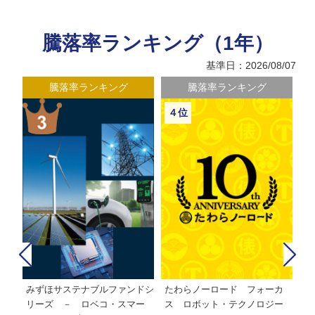
騰落率ランキング（1年）
基準日：2026/08/07
騰落率ランキング
騰落率ランキング
４位
みずほサステナブルファンドシ
たわらノーロード フォーカ
た
株式フ
リーズ － ロベコ・スマー
ス ロボット・テクノロジー