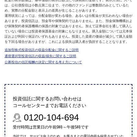
配金の表示数値は、基準価額の表示口数当たり課税前の金額です。表示方法について
は、公社債投信は小数点第二位まで、その他のファンドは整数部のみとしているた
め、実際の分配金額と表示上の差異が生じることがあります。
運用状況によっては、分配金額が変わる場合、あるいは分配金が支払われない場合が
あります。投資信託は、預金等や保険契約ではありません。また、預金保険機構およ
び保険契約者保護機構の保護の対象ではありません。加えて証券会社を通して購入し
ていない場合には投資者保護基金の対象にもなりません。購入金額については元本保
証および利回り保証のいずれもありません。投資した資産の価値が減少して購入金額
を下回る場合がありますが、これによる損失は購入者が負担することとなります。
追加型株式投資信託の収益分配金に関するご説明
通貨選択型投資信託の収益/損失に関するご説明
公募投信の信託報酬の決定に関する考え方について
投資信託に関するお問い合わせは
コールセンターまでお電話ください
0120-104-694
受付時間は営業日の午前9時～午後5時です
当社では、サービス向上のため、お客さまとの電話内容を録音させていた