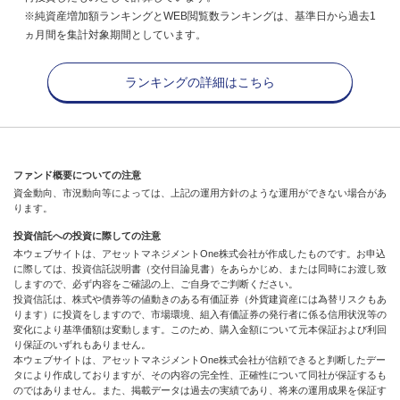
※純資産増加額ランキングとWEB閲覧数ランキングは、基準日から過去1
ヵ月間を集計対象期間としています。
ランキングの詳細はこちら
ファンド概要についての注意
資金動向、市況動向等によっては、上記の運用方針のような運用ができない場合があ
ります。
投資信託への投資に際しての注意
本ウェブサイトは、アセットマネジメントOne株式会社が作成したものです。お申込
に際しては、投資信託説明書（交付目論見書）をあらかじめ、または同時にお渡し致
しますので、必ず内容をご確認の上、ご自身でご判断ください。
投資信託は、株式や債券等の値動きのある有価証券（外貨建資産には為替リスクもあ
ります）に投資をしますので、市場環境、組入有価証券の発行者に係る信用状況等の
変化により基準価額は変動します。このため、購入金額について元本保証および利回
り保証のいずれもありません。
本ウェブサイトは、アセットマネジメントOne株式会社が信頼できると判断したデー
タにより作成しておりますが、その内容の完全性、正確性について同社が保証するも
のではありません。また、掲載データは過去の実績であり、将来の運用成果を保証す