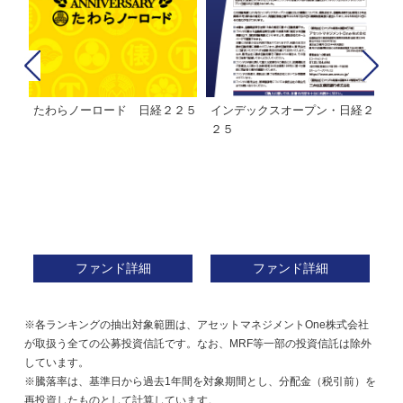
たわらノーロード 日経２２５
インデックスオープン・日経２
Ｍ
株式フ
２５
ン
ファンド詳細
ファンド詳細
※各ランキングの抽出対象範囲は、アセットマネジメントOne株式会社
が取扱う全ての公募投資信託です。なお、MRF等一部の投資信託は除外
しています。
※騰落率は、基準日から過去1年間を対象期間とし、分配金（税引前）を
再投資したものとして計算しています。