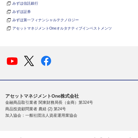
みずほ信託銀行
みずほ証券
みずほ第一フィナンシャルテクノロジー
アセットマネジメントOneオルタナティブインベストメンツ
アセットマネジメントOne株式会社
金融商品取引業者 関東財務局長（金商）第324号
商品投資顧問業者 農経 (2) 第24号
加入協会：一般社団法人資産運用業協会