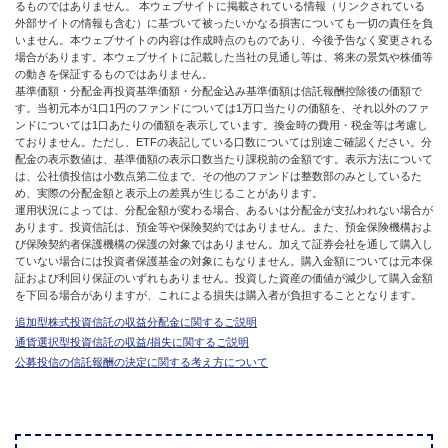
るものではありません。 本ウェブサイトに掲載されている情報（リンクされている
外部サイトの情報も含む）に基づいて被ったいかなる損害についても一切の責任を負
いません。本ウェブサイトの内容は作成時点のものであり、今後予告なく変更される
場合があります。本ウェブサイトに記載した当社の見通し等は、将来の景気や株価等
の動きを保証するものではありません。
基準価額・分配金再投資基準価額・分配金込み基準価額は信託報酬控除後の価額で
す。当初元本が1口1円のファンドについては1万口当たりの価額を、それ以外のファ
ンドについては1口あたりの価額を表示しています。換金時の費用・税金等は考慮し
ておりません。ただし、ETFの表記している口数については別途ご確認ください。分
配金の表示数値は、基準価額の表示口数当たり課税前の金額です。表示方法について
は、公社債投信は小数点第二位まで、その他のファンドは整数部のみとしているた
め、実際の分配金額と表示上の差異が生じることがあります。
運用状況によっては、分配金額が変わる場合、あるいは分配金が支払われない場合が
あります。投資信託は、預金等や保険契約ではありません。また、預金保険機構およ
び保険契約者保護機構の保護の対象ではありません。加えて証券会社を通して購入し
ていない場合には投資者保護基金の対象にもなりません。購入金額については元本保
証および利回り保証のいずれもありません。投資した資産の価値が減少して購入金額
を下回る場合がありますが、これによる損失は購入者が負担することとなります。
追加型株式投資信託の収益分配金に関するご説明
通貨選択型投資信託の収益/損失に関するご説明
公募投信の信託報酬の決定に関する考え方について