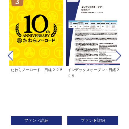
たわらノーロード 日経２２５
インデックスオープン・日経２
Ｍ
株式フ
２５
ン
ファンド詳細
ファンド詳細