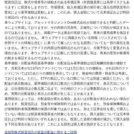
投資信託は、株式や債券等の値動きのある有価証券（外貨建資産には為替リスクもあ
ります）に投資をしますので、市場環境、組入有価証券の発行者に係る信用状況等の
変化により基準価額は変動します。このため、購入金額について元本保証および利回
り保証のいずれもありません。
本ウェブサイトは、アセットマネジメントOne株式会社が信頼できると判断したデー
タにより作成しておりますが、その内容の完全性、正確性について同社が保証するも
のではありません。また、掲載データは過去の実績であり、将来の運用成果を保証す
るものではありません。 本ウェブサイトに掲載されている情報（リンクされている
外部サイトの情報も含む）に基づいて被ったいかなる損害についても一切の責任を負
いません。本ウェブサイトの内容は作成時点のものであり、今後予告なく変更される
場合があります。本ウェブサイトに記載した当社の見通し等は、将来の景気や株価等
の動きを保証するものではありません。
基準価額・分配金再投資基準価額・分配金込み基準価額は信託報酬控除後の価額で
す。当初元本が1口1円のファンドについては1万口当たりの価額を、それ以外のファ
ンドについては1口あたりの価額を表示しています。換金時の費用・税金等は考慮し
ておりません。ただし、ETFの表記している口数については別途ご確認ください。分
配金の表示数値は、基準価額の表示口数当たり課税前の金額です。表示方法について
は、公社債投信は小数点第二位まで、その他のファンドは整数部のみとしているた
め、実際の分配金額と表示上の差異が生じることがあります。
運用状況によっては、分配金額が変わる場合、あるいは分配金が支払われない場合が
あります。投資信託は、預金等や保険契約ではありません。また、預金保険機構およ
び保険契約者保護機構の保護の対象ではありません。加えて証券会社を通して購入し
ていない場合には投資者保護基金の対象にもなりません。購入金額については元本保
証および利回り保証のいずれもありません。投資した資産の価値が減少して購入金額
を下回る場合がありますが、これによる損失は購入者が負担することとなります。
追加型株式投資信託の収益分配金に関するご説明