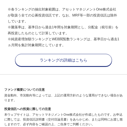
※各ランキングの抽出対象範囲は、アセットマネジメントOne株式会社
が取扱う全ての公募投資信託です。なお、MRF等一部の投資信託は除外
しています。
※騰落率は、基準日から過去1年間を対象期間とし、分配金（税引前）を
再投資したものとして計算しています。
※純資産増加額ランキングとWEB閲覧数ランキングは、基準日から過去1
ヵ月間を集計対象期間としています。
ランキングの詳細はこちら
ファンド概要についての注意
資金動向、市況動向等によっては、上記の運用方針のような運用ができない場合があ
ります。
投資信託への投資に際しての注意
本ウェブサイトは、アセットマネジメントOne株式会社が作成したものです。お申込
に際しては、投資信託説明書（交付目論見書）をあらかじめ、または同時にお渡し致
しますので、必ず内容をご確認の上、ご自身でご判断ください。