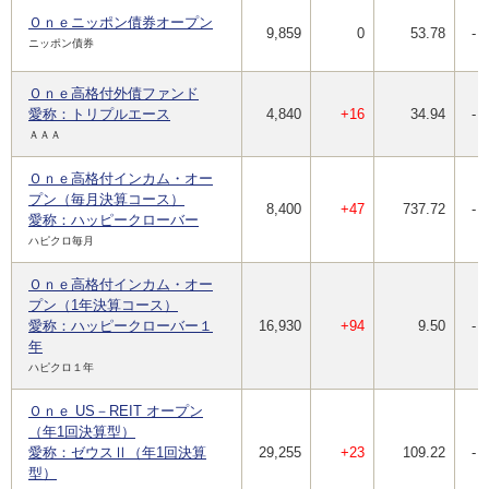
Ｏｎｅニッポン債券オープン
9,859
0
53.78
-
ニッポン債券
Ｏｎｅ高格付外債ファンド
愛称：トリプルエース
4,840
+16
34.94
-
ＡＡＡ
Ｏｎｅ高格付インカム・オー
プン（毎月決算コース）
8,400
+47
737.72
-
愛称：ハッピークローバー
ハピクロ毎月
Ｏｎｅ高格付インカム・オー
プン（1年決算コース）
愛称：ハッピークローバー１
16,930
+94
9.50
-
年
ハピクロ１年
Ｏｎｅ US－REIT オープン
（年1回決算型）
愛称：ゼウスⅡ（年1回決算
29,255
+23
109.22
-
型）