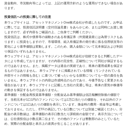
資金動向、市況動向等によっては、上記の運用方針のような運用ができない場合があ
ります。
投資信託への投資に際しての注意
本ウェブサイトは、アセットマネジメントOne株式会社が作成したものです。お申込
に際しては、投資信託説明書（交付目論見書）をあらかじめ、または同時にお渡し致
しますので、必ず内容をご確認の上、ご自身でご判断ください。
投資信託は、株式や債券等の値動きのある有価証券（外貨建資産には為替リスクもあ
ります）に投資をしますので、市場環境、組入有価証券の発行者に係る信用状況等の
変化により基準価額は変動します。このため、購入金額について元本保証および利回
り保証のいずれもありません。
本ウェブサイトは、アセットマネジメントOne株式会社が信頼できると判断したデー
タにより作成しておりますが、その内容の完全性、正確性について同社が保証するも
のではありません。また、掲載データは過去の実績であり、将来の運用成果を保証す
るものではありません。 本ウェブサイトに掲載されている情報（リンクされている
外部サイトの情報も含む）に基づいて被ったいかなる損害についても一切の責任を負
いません。本ウェブサイトの内容は作成時点のものであり、今後予告なく変更される
場合があります。本ウェブサイトに記載した当社の見通し等は、将来の景気や株価等
の動きを保証するものではありません。
基準価額・分配金再投資基準価額・分配金込み基準価額は信託報酬控除後の価額で
す。当初元本が1口1円のファンドについては1万口当たりの価額を、それ以外のファ
ンドについては1口あたりの価額を表示しています。換金時の費用・税金等は考慮し
ておりません。ただし、ETFの表記している口数については別途ご確認ください。分
配金の表示数値は、基準価額の表示口数当たり課税前の金額です。表示方法について
は、公社債投信は小数点第二位まで、その他のファンドは整数部のみとしているた
め、実際の分配金額と表示上の差異が生じることがあります。