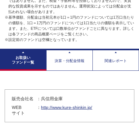
ではありません。また、税金・手数料等を控除しておりませんので、実質
的な投資成果を示すものではありません。運用状況によっては分配金が支
払われない場合があります。
※基準価額、分配金は当初元本が1口＝1円のファンドについては1万口当たり
の価額を、1口＝1万円のファンドについては1口当たりの価額を表示してい
ます。また、ETFについては口数単位がファンドごとに異なります。詳しく
は各ファンドの商品概要ページをご覧ください。
※設定前のファンドは空欄となっています。
お取扱い
決算・分配金情報
関連レポート
ファンド一覧
販売会社名
：呉信用金庫
WEB
：
http://www.kure-shinkin.jp/
サイト