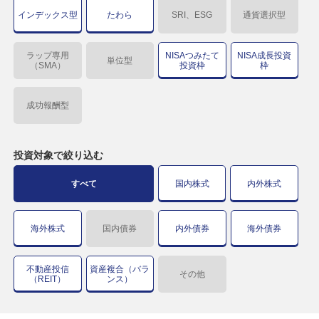
インデックス型
たわら
SRI、ESG
通貨選択型
ラップ専用
NISAつみたて
NISA成長投資
単位型
（SMA）
投資枠
枠
成功報酬型
投資対象で
絞り込む
すべて
国内株式
内外株式
海外株式
国内債券
内外債券
海外債券
不動産投信
資産複合（バラ
その他
（REIT）
ンス）