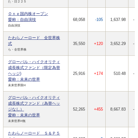
た・日２２５
Ｏｎｅ国内株オープン
愛称：自由演技
68,058
-105
1,637.98
-
自由演技
たわらノーロード 全世界株
式
35,550
+120
3,652.29
-
ら・全世界株
グローバル・ハイクオリティ
成長株式ファンド（限定為替
ヘッジ)
25,916
+174
510.48
-
愛称：未来の世界
未来世界限H
グローバル・ハイクオリティ
成長株式ファンド（為替ヘッ
ジなし）
52,265
+455
8,667.83
-
愛称：未来の世界
未来世界H無
たわらノーロード Ｓ＆Ｐ５