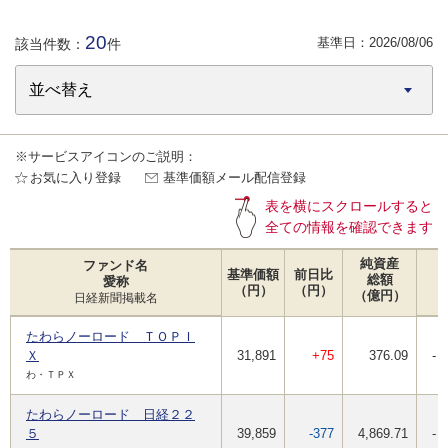
20
基準日：
2026/08/06
該当件数：
件
※サービスアイコンのご説明：
お気に入り登録
基準価額メール配信登録
表を横にスクロールすると
全ての情報を確認できます
純資産
ファンド名
基準価額
前日比
総額
愛称
（円）
（円）
（億円）
日経新聞掲載名
たわらノーロード ＴＯＰＩ
Ｘ
31,891
+75
376.09
-
わ・ＴＰＸ
たわらノーロード 日経２２
５
39,859
-377
4,869.71
-