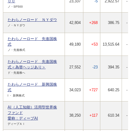
００
23,337
-5
2,922.57
-
ノ・SP500
たわらノーロード ＮＹダウ
42,804
+268
386.75
-
ノ・ＮＹダウ
たわらノーロード 先進国株
式
49,180
+53
13,515.64
-
ノ・先進株式
たわらノーロード 先進国株
式＜為替ヘッジあり＞
27,552
-23
394.35
-
ド・先進株へ
たわらノーロード 新興国株
式
34,023
+727
640.25
-
l ・ 新興株式
AI（人工知能）活用型世界株
ファンド
38,250
+117
610.34
-
愛称：ディープAI
ディープＡＩ