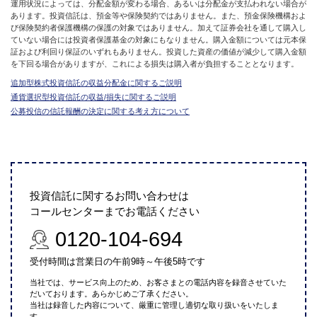
運用状況によっては、分配金額が変わる場合、あるいは分配金が支払われない場合が
あります。投資信託は、預金等や保険契約ではありません。また、預金保険機構およ
び保険契約者保護機構の保護の対象ではありません。加えて証券会社を通して購入し
ていない場合には投資者保護基金の対象にもなりません。購入金額については元本保
証および利回り保証のいずれもありません。投資した資産の価値が減少して購入金額
を下回る場合がありますが、これによる損失は購入者が負担することとなります。
追加型株式投資信託の収益分配金に関するご説明
通貨選択型投資信託の収益/損失に関するご説明
公募投信の信託報酬の決定に関する考え方について
投資信託に関するお問い合わせは
コールセンターまでお電話ください
0120-104-694
受付時間は営業日の午前9時～午後5時です
当社では、サービス向上のため、お客さまとの電話内容を録音させていた
だいております。あらかじめご了承ください。
当社は録音した内容について、厳重に管理し適切な取り扱いをいたしま
す。