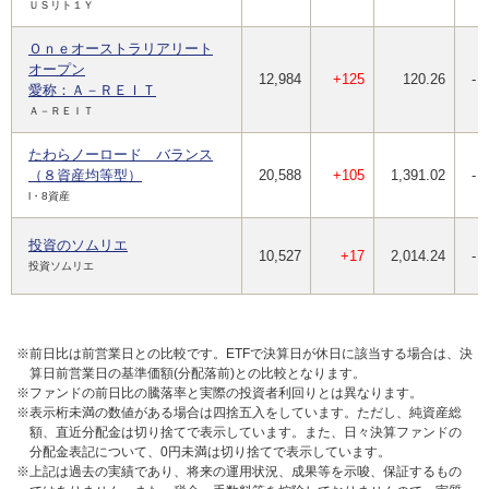
ＵＳリト１Ｙ
Ｏｎｅオーストラリアリート
オープン
12,984
+125
120.26
-
愛称：Ａ－ＲＥＩＴ
Ａ－ＲＥＩＴ
たわらノーロード バランス
（８資産均等型）
20,588
+105
1,391.02
-
l・8資産
投資のソムリエ
10,527
+17
2,014.24
-
投資ソムリエ
※前日比は前営業日との比較です。ETFで決算日が休日に該当する場合は、決
算日前営業日の基準価額(分配落前)との比較となります。
※ファンドの前日比の騰落率と実際の投資者利回りとは異なります。
※表示桁未満の数値がある場合は四捨五入をしています。ただし、純資産総
額、直近分配金は切り捨てで表示しています。また、日々決算ファンドの
分配金表記について、0円未満は切り捨てで表示しています。
※上記は過去の実績であり、将来の運用状況、成果等を示唆、保証するもの