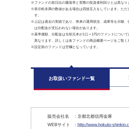
※ファンドの前日比の騰落率と実際の投資者利回りとは異なり
※表示桁未満の数値がある場合は四捨五入をしています。ただ
す。
※上記は過去の実績であり、将来の運用状況、成果等を示唆、
は分配金が支払われない場合があります。
※基準価額、分配金は当初元本が1口＝1円のファンドについて
異なります。詳しくは各ファンドの商品概要ページをご覧く
※設定前のファンドは空欄となっています。
お取扱い
ファンド一覧
販売会社名
：京都北都信用金庫
WEB
サイト
：
http://www.hokuto-shinkin.c