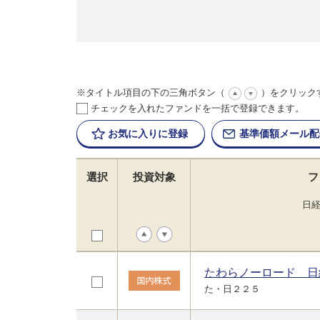
※タイトル項目の下の三角ボタン（
）をクリック
チェックを入れたファンドを一括で登録できます。
お気に入りに
登録
基準価額
メール配
選択
投資対象
フ
日
たわらノーロード 日
た・日２２５