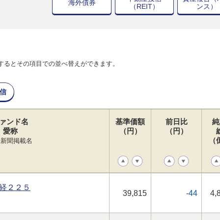
海外債券
（REIT）
ンス）
するとその項目での並べ替えができます。
信
ァンド名
基準価額
前日比
純
愛称
（円）
（円）
（
経新聞掲載名
経２２５
39,815
-44
4,