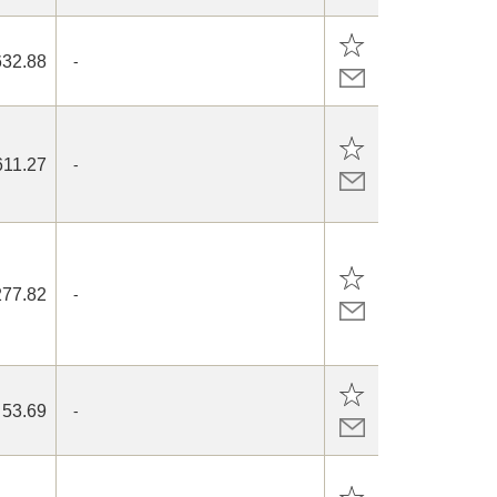
632.88
-
611.27
-
277.82
-
53.69
-