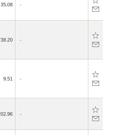
35.08
-
738.20
-
9.51
-
202.96
-