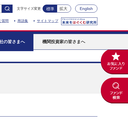
拡大
English
文字サイズ変更
標準
ご質問
用語集
サイトマップ
社
の皆さまへ
機関投資家
の皆さまへ