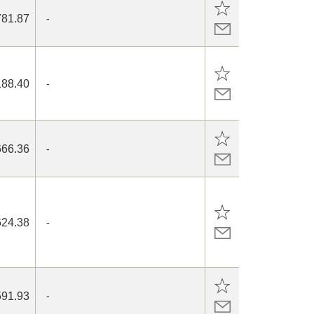
781.87
-
188.40
-
666.36
-
624.38
-
591.93
-