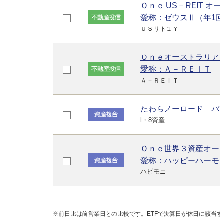
Ｏｎｅ US－REIT 
愛称：ゼウスⅡ（年1
ＵＳリト１Ｙ
Ｏｎｅオーストラリア
愛称：Ａ－ＲＥＩＴ
Ａ－ＲＥＩＴ
たわらノーロード バ
l・8資産
Ｏｎｅ世界３資産オー
愛称：ハッピーハーモ
ハピモニ
※前日比は前営業日との比較です。ETFで決算日が休日に該当