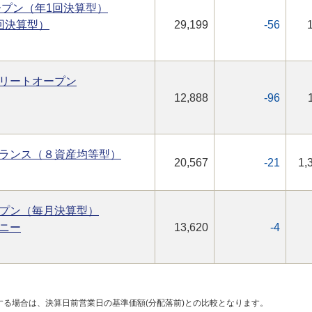
オープン（年1回決算型）
回決算型）
29,199
-56
リートオープン
12,888
-96
ランス（８資産均等型）
20,567
-21
1,
プン（毎月決算型）
ニー
13,620
-4
する場合は、決算日前営業日の基準価額(分配落前)との比較となります。