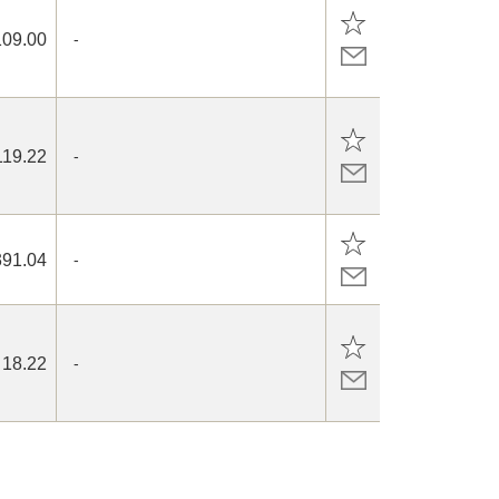
109.00
-
119.22
-
391.04
-
18.22
-