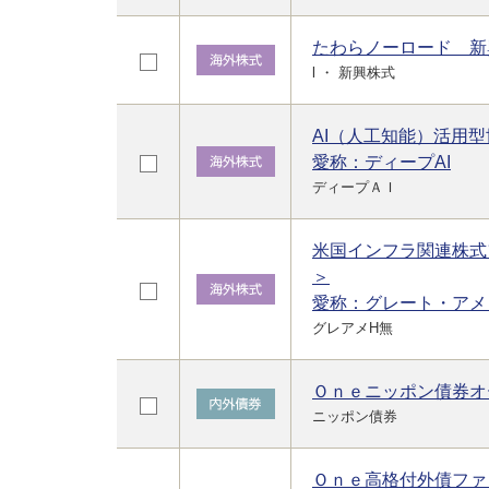
たわらノーロード 新
l ・ 新興株式
AI（人工知能）活用
愛称：ディープAI
ディープＡＩ
米国インフラ関連株式
＞
愛称：グレート・アメ
グレアメH無
Ｏｎｅニッポン債券オ
ニッポン債券
Ｏｎｅ高格付外債ファ