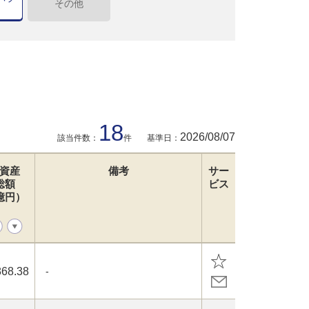
その他
18
2026/08/07
該当件数：
件
基準日：
資産
備考
サー
総額
ビス
億円）
868.38
-