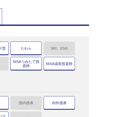
ス型
たわら
SRI、ESG
NISAつみたて投
NISA成長投資枠
資枠
式
国内債券
内外債券
バラ