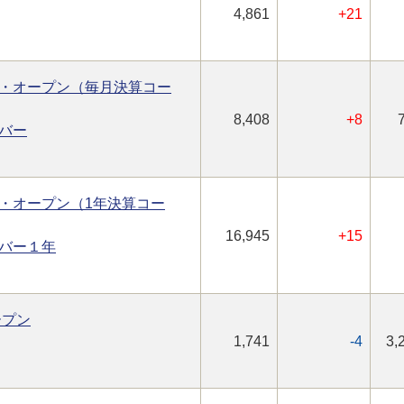
4,861
+21
・オープン（毎月決算コー
8,408
+8
バー
・オープン（1年決算コー
16,945
+15
バー１年
ープン
1,741
-4
3,