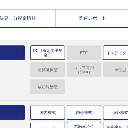
決算・分配金情報
関連レポート
DC（確定拠出年
ETF
インデック
金）
ラップ専用
通貨選択型
単位型
（SMA）
成功報酬型
国内株式
内外株式
海外株
不動産投信
資産複合（