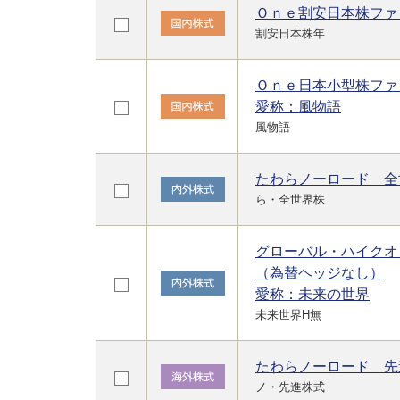
Ｏｎｅ割安日本株ファ
割安日本株年
Ｏｎｅ日本小型株ファ
愛称：風物語
風物語
たわらノーロード 全
ら・全世界株
グローバル・ハイクオ
（為替ヘッジなし）
愛称：未来の世界
未来世界H無
たわらノーロード 先
ノ・先進株式