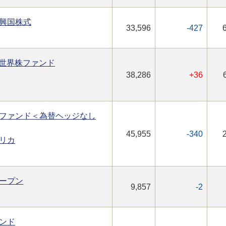
興国株式
33,596
-427
型世界株ファンド
38,286
+36
ファンド＜為替ヘッジなし
45,955
-340
リカ
ープン
9,857
-2
ンド