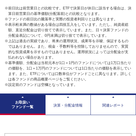
※前日比は前営業日との比較です。ETFで決算日が休日に該当する場合は、決
算日前営業日の基準価額(分配落前)との比較となります。
※ファンドの前日比の騰落率と実際の投資者利回りとは異なります。
※表示桁未満の数値がある場合は四捨五入をしています。ただし、純資産総
額、直近分配金は切り捨てで表示しています。また、日々決算ファンドの
分配金表記について、0円未満は切り捨てで表示しています。
※上記は過去の実績であり、将来の運用状況、成果等を示唆、保証するもの
ではありません。また、税金・手数料等を控除しておりませんので、実質
的な投資成果を示すものではありません。運用状況によっては分配金が支
払われない場合があります。
※基準価額、分配金は当初元本が1口＝1円のファンドについては1万口当たり
の価額を、1口＝1万円のファンドについては1口当たりの価額を表示してい
ます。また、ETFについては口数単位がファンドごとに異なります。詳しく
は各ファンドの商品概要ページをご覧ください。
※設定前のファンドは空欄となっています。
お取扱い
決算・分配金情報
関連レポート
ファンド一覧