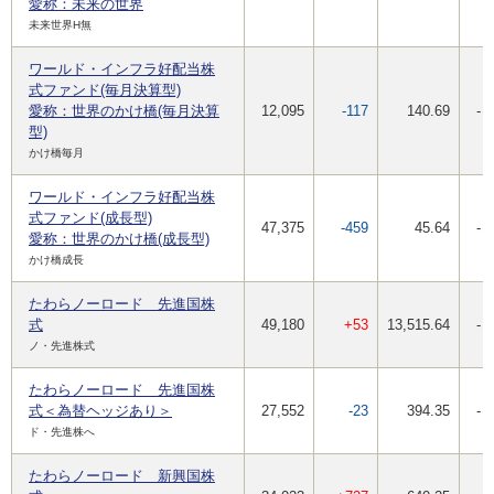
愛称：未来の世界
未来世界H無
ワールド・インフラ好配当株
式ファンド(毎月決算型)
愛称：世界のかけ橋(毎月決算
12,095
-117
140.69
-
型)
かけ橋毎月
ワールド・インフラ好配当株
式ファンド(成長型)
47,375
-459
45.64
-
愛称：世界のかけ橋(成長型)
かけ橋成長
たわらノーロード 先進国株
式
49,180
+53
13,515.64
-
ノ・先進株式
たわらノーロード 先進国株
式＜為替ヘッジあり＞
27,552
-23
394.35
-
ド・先進株へ
たわらノーロード 新興国株