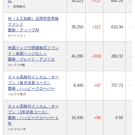
式
34,023
+727
640.25
-
l ・ 新興株式
AI（人工知能）活用型世界株
ファンド
38,250
+117
610.34
-
愛称：ディープAI
ディープＡＩ
米国インフラ関連株式ファン
ド＜為替ヘッジなし＞
46,295
+319
280.32
-
愛称：グレート・アメリカ
グレアメH無
Ｏｎｅ高格付インカム・オー
プン（毎月決算コース）
8,400
+47
737.72
-
愛称：ハッピークローバー
ハピクロ毎月
Ｏｎｅ高格付インカム・オー
プン（1年決算コース）
愛称：ハッピークローバー１
16,930
+94
9.50
-
年
ハピクロ１年