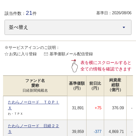
21
基準日：
2026/08/06
該当件数：
件
※サービスアイコンのご説明：
お気に入り登録
基準価額メール配信登録
表を横にスクロールすると
全ての情報を確認できます
純資産
ファンド名
基準価額
前日比
総額
愛称
（円）
（円）
（億円）
日経新聞掲載名
たわらノーロード ＴＯＰＩ
Ｘ
31,891
+75
376.09
-
わ・ＴＰＸ
たわらノーロード 日経２２
５
39,859
-377
4,869.71
-