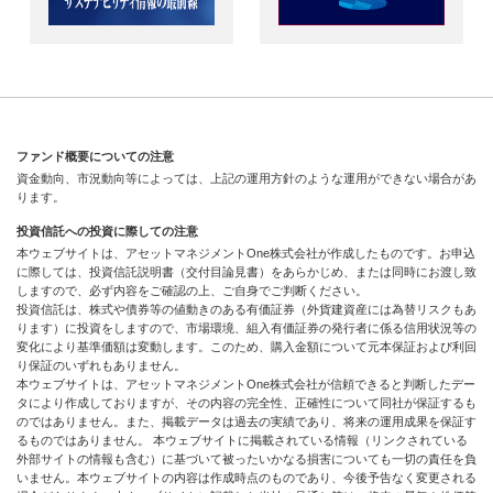
ファンド概要についての注意
資金動向、市況動向等によっては、上記の運用方針のような運用ができない場合があ
ります。
投資信託への投資に際しての注意
本ウェブサイトは、アセットマネジメントOne株式会社が作成したものです。お申込
に際しては、投資信託説明書（交付目論見書）をあらかじめ、または同時にお渡し致
しますので、必ず内容をご確認の上、ご自身でご判断ください。
投資信託は、株式や債券等の値動きのある有価証券（外貨建資産には為替リスクもあ
ります）に投資をしますので、市場環境、組入有価証券の発行者に係る信用状況等の
変化により基準価額は変動します。このため、購入金額について元本保証および利回
り保証のいずれもありません。
本ウェブサイトは、アセットマネジメントOne株式会社が信頼できると判断したデー
タにより作成しておりますが、その内容の完全性、正確性について同社が保証するも
のではありません。また、掲載データは過去の実績であり、将来の運用成果を保証す
るものではありません。 本ウェブサイトに掲載されている情報（リンクされている
外部サイトの情報も含む）に基づいて被ったいかなる損害についても一切の責任を負
いません。本ウェブサイトの内容は作成時点のものであり、今後予告なく変更される