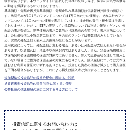
場合があります。本ウェブサイトに記載した当社の見通し等は、将来の景気や株価等
の動きを保証するものではありません。
基準価額・分配金再投資基準価額・分配金込み基準価額は信託報酬控除後の価額で
す。当初元本が1口1円のファンドについては1万口当たりの価額を、それ以外のファ
ンドについては1口あたりの価額を表示しています。換金時の費用・税金等は考慮し
ておりません。ただし、ETFの表記している口数については別途ご確認ください。分
配金の表示数値は、基準価額の表示口数当たり課税前の金額です。表示方法について
は、公社債投信は小数点第二位まで、その他のファンドは整数部のみとしているた
め、実際の分配金額と表示上の差異が生じることがあります。
運用状況によっては、分配金額が変わる場合、あるいは分配金が支払われない場合が
あります。投資信託は、預金等や保険契約ではありません。また、預金保険機構およ
び保険契約者保護機構の保護の対象ではありません。加えて証券会社を通して購入し
ていない場合には投資者保護基金の対象にもなりません。購入金額については元本保
証および利回り保証のいずれもありません。投資した資産の価値が減少して購入金額
を下回る場合がありますが、これによる損失は購入者が負担することとなります。
追加型株式投資信託の収益分配金に関するご説明
通貨選択型投資信託の収益/損失に関するご説明
公募投信の信託報酬の決定に関する考え方について
投資信託に関するお問い合わせは