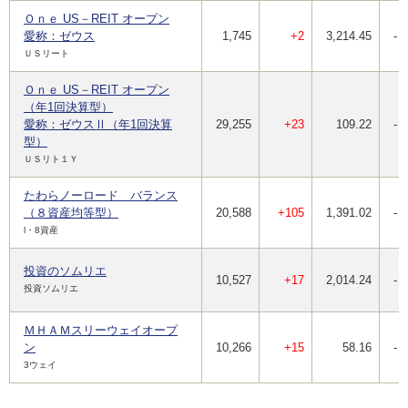
Ｏｎｅ US－REIT オープン
愛称：ゼウス
1,745
+2
3,214.45
-
ＵＳリート
Ｏｎｅ US－REIT オープン
（年1回決算型）
愛称：ゼウスⅡ（年1回決算
29,255
+23
109.22
-
型）
ＵＳリト１Ｙ
たわらノーロード バランス
（８資産均等型）
20,588
+105
1,391.02
-
l・8資産
投資のソムリエ
10,527
+17
2,014.24
-
投資ソムリエ
ＭＨＡＭスリーウェイオープ
ン
10,266
+15
58.16
-
3ウェイ