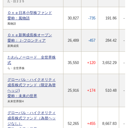
た・日２２５
Ｏｎｅ日本小型株ファンド
愛称：風物語
30,827
-735
191.86
-
風物語
Ｏｎｅ新興成長株オープン
愛称：Ｊ-フロンティア
26,489
-457
284.42
-
新興成長
たわらノーロード 全世界株
式
35,550
+120
3,652.29
-
ら・全世界株
グローバル・ハイクオリティ
成長株式ファンド（限定為替
ヘッジ)
25,916
+174
510.48
-
愛称：未来の世界
未来世界限H
グローバル・ハイクオリティ
成長株式ファンド（為替ヘッ
ジなし）
52,265
+455
8,667.83
-