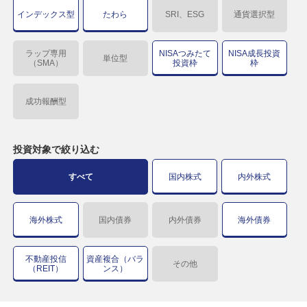
インデックス型
たわら
SRI、ESG
通貨選択型
ラップ専用
NISAつみたて
NISA成長投資
単位型
（SMA）
投資枠
枠
成功報酬型
投資対象で
絞り込む
すべて
国内株式
内外株式
海外株式
国内債券
内外債券
海外債券
不動産投信
資産複合（バラ
その他
（REIT）
ンス）