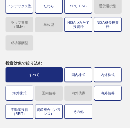
インデックス型
たわら
SRI、ESG
通貨選択型
ラップ専用
NISAつみたて
NISA成長投資
単位型
（SMA）
投資枠
枠
成功報酬型
投資対象で
絞り込む
すべて
国内株式
内外株式
海外株式
国内債券
内外債券
海外債券
不動産投信
資産複合（バラ
その他
（REIT）
ンス）