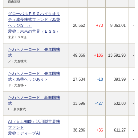
自由演技
グローバルＥＳＧハイクオリ
ティ成長株式ファンド（為替
ヘッジなし）
20,562
+70
9,363.01
-
愛称：未来の世界（ＥＳＧ）
未来ＥＳＧ無
たわらノーロード 先進国株
式
49,366
+186
13,591.93
-
ノ・先進株式
たわらノーロード 先進国株
式＜為替ヘッジあり＞
27,534
-18
393.99
-
ド・先進株へ
たわらノーロード 新興国株
式
33,596
-427
632.88
-
l ・ 新興株式
AI（人工知能）活用型世界株
ファンド
38,286
+36
611.27
-
愛称：ディープAI