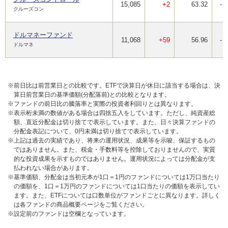
15,085
+2
63.32
-
クルーズコン
ドルマネーファンド
11,068
+59
56.96
-
ドルマネ
※前日比は前営業日との比較です。ETFで決算日が休日に該当する場合は、決
算日前営業日の基準価額(分配落前)との比較となります。
※ファンドの前日比の騰落率と実際の投資者利回りとは異なります。
※表示桁未満の数値がある場合は四捨五入をしています。ただし、純資産総
額、直近分配金は切り捨てで表示しています。また、日々決算ファンドの
分配金表記について、0円未満は切り捨てで表示しています。
※上記は過去の実績であり、将来の運用状況、成果等を示唆、保証するもの
ではありません。また、税金・手数料等を控除しておりませんので、実質
的な投資成果を示すものではありません。運用状況によっては分配金が支
払われない場合があります。
※基準価額、分配金は当初元本が1口＝1円のファンドについては1万口当たり
の価額を、1口＝1万円のファンドについては1口当たりの価額を表示してい
ます。また、ETFについては口数単位がファンドごとに異なります。詳しく
は各ファンドの商品概要ページをご覧ください。
※設定前のファンドは空欄となっています。