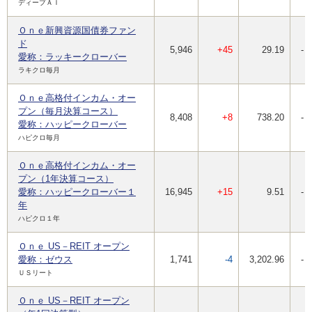
ディープＡＩ
Ｏｎｅ新興資源国債券ファン
ド
5,946
+45
29.19
-
愛称：ラッキークローバー
ラキクロ毎月
Ｏｎｅ高格付インカム・オー
プン（毎月決算コース）
8,408
+8
738.20
-
愛称：ハッピークローバー
ハピクロ毎月
Ｏｎｅ高格付インカム・オー
プン（1年決算コース）
愛称：ハッピークローバー１
16,945
+15
9.51
-
年
ハピクロ１年
Ｏｎｅ US－REIT オープン
愛称：ゼウス
1,741
-4
3,202.96
-
ＵＳリート
Ｏｎｅ US－REIT オープン