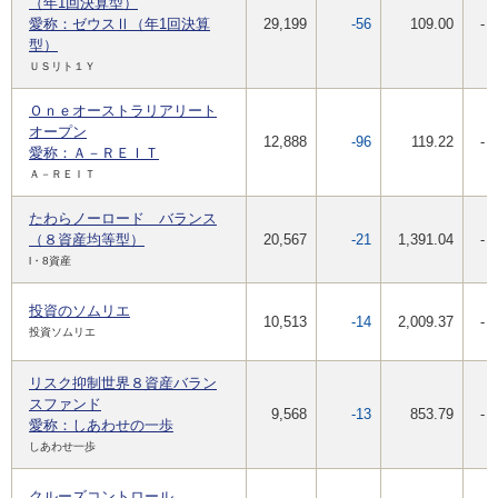
（年1回決算型）
愛称：ゼウスⅡ（年1回決算
29,199
-56
109.00
-
型）
ＵＳリト１Ｙ
Ｏｎｅオーストラリアリート
オープン
12,888
-96
119.22
-
愛称：Ａ－ＲＥＩＴ
Ａ－ＲＥＩＴ
たわらノーロード バランス
（８資産均等型）
20,567
-21
1,391.04
-
l・8資産
投資のソムリエ
10,513
-14
2,009.37
-
投資ソムリエ
リスク抑制世界８資産バラン
スファンド
9,568
-13
853.79
-
愛称：しあわせの一歩
しあわせ一歩
クルーズコントロール