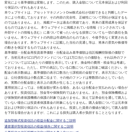
変化により基準価額は変動します。このため、購入金額について元本保証および利回
り保証のいずれもありません。
本ウェブサイトは、アセットマネジメントOne株式会社が信頼できると判断したデー
タにより作成しておりますが、その内容の完全性、正確性について同社が保証するも
のではありません。また、掲載データは過去の実績であり、将来の運用成果を保証す
るものではありません。 本ウェブサイトに掲載されている情報（リンクされている
外部サイトの情報も含む）に基づいて被ったいかなる損害についても一切の責任を負
いません。本ウェブサイトの内容は作成時点のものであり、今後予告なく変更される
場合があります。本ウェブサイトに記載した当社の見通し等は、将来の景気や株価等
の動きを保証するものではありません。
基準価額・分配金再投資基準価額・分配金込み基準価額は信託報酬控除後の価額で
す。当初元本が1口1円のファンドについては1万口当たりの価額を、それ以外のファ
ンドについては1口あたりの価額を表示しています。換金時の費用・税金等は考慮し
ておりません。ただし、ETFの表記している口数については別途ご確認ください。分
配金の表示数値は、基準価額の表示口数当たり課税前の金額です。表示方法について
は、公社債投信は小数点第二位まで、その他のファンドは整数部のみとしているた
め、実際の分配金額と表示上の差異が生じることがあります。
運用状況によっては、分配金額が変わる場合、あるいは分配金が支払われない場合が
あります。投資信託は、預金等や保険契約ではありません。また、預金保険機構およ
び保険契約者保護機構の保護の対象ではありません。加えて証券会社を通して購入し
ていない場合には投資者保護基金の対象にもなりません。購入金額については元本保
証および利回り保証のいずれもありません。投資した資産の価値が減少して購入金額
を下回る場合がありますが、これによる損失は購入者が負担することとなります。
追加型株式投資信託の収益分配金に関するご説明
通貨選択型投資信託の収益/損失に関するご説明