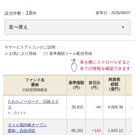
18
基準日：
2026/08/07
該当件数：
件
※サービスアイコンのご説明：
お気に入り登録
基準価額メール配信登録
表を横にスクロールすると
全ての情報を確認できます
純資産
ファンド名
基準価額
前日比
総額
愛称
（円）
（円）
（億円）
日経新聞掲載名
たわらノーロード 日経２２
５
39,815
-44
4,868.38
-
た・日２２５
Ｏｎｅ国内株オープン
愛称：自由演技
68,201
+143
1,643.12
-