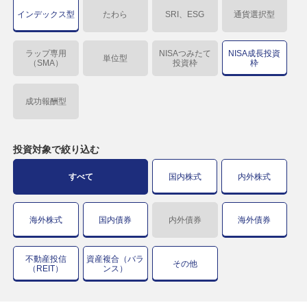
インデックス型
たわら
SRI、ESG
通貨選択型
ラップ専用
NISAつみたて
NISA成長投資
単位型
（SMA）
投資枠
枠
成功報酬型
投資対象で
絞り込む
すべて
国内株式
内外株式
海外株式
国内債券
内外債券
海外債券
不動産投信
資産複合（バラ
その他
（REIT）
ンス）