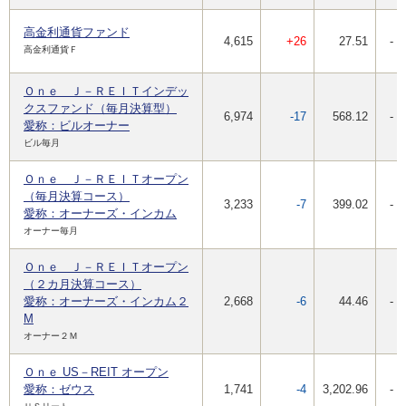
高金利通貨ファンド
4,615
+26
27.51
-
高金利通貨Ｆ
Ｏｎｅ Ｊ－ＲＥＩＴインデッ
クスファンド（毎月決算型）
6,974
-17
568.12
-
愛称：ビルオーナー
ビル毎月
Ｏｎｅ Ｊ－ＲＥＩＴオープン
（毎月決算コース）
3,233
-7
399.02
-
愛称：オーナーズ・インカム
オーナー毎月
Ｏｎｅ Ｊ－ＲＥＩＴオープン
（２カ月決算コース）
愛称：オーナーズ・インカム２
2,668
-6
44.46
-
M
オーナー２Ｍ
Ｏｎｅ US－REIT オープン
愛称：ゼウス
1,741
-4
3,202.96
-