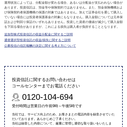
運用状況によっては、分配金額が変わる場合、あるいは分配金が支払われない場合が
あります。投資信託は、預金等や保険契約ではありません。また、預金保険機構およ
び保険契約者保護機構の保護の対象ではありません。加えて証券会社を通して購入し
ていない場合には投資者保護基金の対象にもなりません。購入金額については元本保
証および利回り保証のいずれもありません。投資した資産の価値が減少して購入金額
を下回る場合がありますが、これによる損失は購入者が負担することとなります。
追加型株式投資信託の収益分配金に関するご説明
通貨選択型投資信託の収益/損失に関するご説明
公募投信の信託報酬の決定に関する考え方について
投資信託に関するお問い合わせは
コールセンターまでお電話ください
0120-104-694
受付時間は営業日の午前9時～午後5時です
当社では、サービス向上のため、お客さまとの電話内容を録音させていた
だいております。あらかじめご了承ください。
当社は録音した内容について、厳重に管理し適切な取り扱いをいたしま