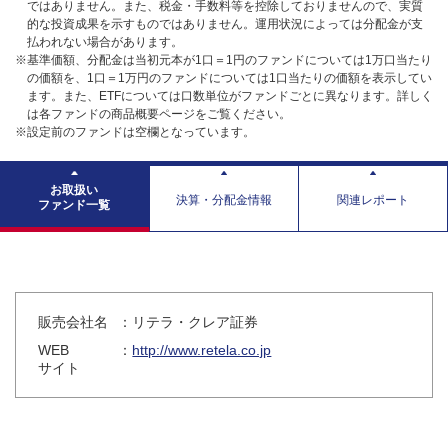
ではありません。また、税金・手数料等を控除しておりませんので、実質
的な投資成果を示すものではありません。運用状況によっては分配金が支
払われない場合があります。
※基準価額、分配金は当初元本が1口＝1円のファンドについては1万口当たり
の価額を、1口＝1万円のファンドについては1口当たりの価額を表示してい
ます。また、ETFについては口数単位がファンドごとに異なります。詳しく
は各ファンドの商品概要ページをご覧ください。
※設定前のファンドは空欄となっています。
お取扱い
決算・分配金情報
関連レポート
ファンド一覧
販売会社名
：リテラ・クレア証券
WEB
：
http://www.retela.co.jp
サイト