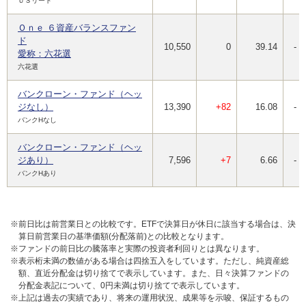
ＵＳリート
Ｏｎｅ ６資産バランスファン
ド
10,550
0
39.14
-
愛称：六花選
六花選
バンクローン・ファンド（ヘッ
ジなし）
13,390
+82
16.08
-
バンクHなし
バンクローン・ファンド（ヘッ
ジあり）
7,596
+7
6.66
-
バンクHあり
※前日比は前営業日との比較です。ETFで決算日が休日に該当する場合は、決
算日前営業日の基準価額(分配落前)との比較となります。
※ファンドの前日比の騰落率と実際の投資者利回りとは異なります。
※表示桁未満の数値がある場合は四捨五入をしています。ただし、純資産総
額、直近分配金は切り捨てで表示しています。また、日々決算ファンドの
分配金表記について、0円未満は切り捨てで表示しています。
※上記は過去の実績であり、将来の運用状況、成果等を示唆、保証するもの