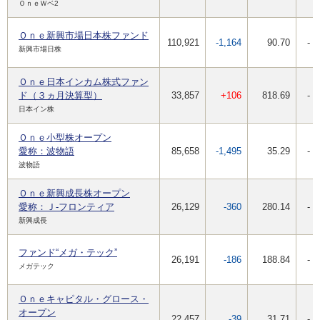
ＯｎｅＷベ2
Ｏｎｅ新興市場日本株ファンド
110,921
-1,164
90.70
-
新興市場日株
Ｏｎｅ日本インカム株式ファン
ド（３ヵ月決算型）
33,857
+106
818.69
-
日本イン株
Ｏｎｅ小型株オープン
愛称：波物語
85,658
-1,495
35.29
-
波物語
Ｏｎｅ新興成長株オープン
愛称：Ｊ-フロンティア
26,129
-360
280.14
-
新興成長
ファンド“メガ・テック”
26,191
-186
188.84
-
メガテック
Ｏｎｅキャピタル・グロース・
オープン
22,457
-39
31.71
-