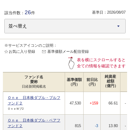
26
基準日：
2026/08/07
該当件数：
件
※サービスアイコンのご説明：
お気に入り登録
基準価額メール配信登録
表を横にスクロールすると
全ての情報を確認できます
純資産
ファンド名
基準価額
前日比
総額
愛称
（円）
（円）
（億円）
日経新聞掲載名
Ｏｎｅ 日本株ダブル・ブルフ
ァンド２
47,530
+159
66.61
-
ＯｎｅＷブ2
Ｏｎｅ 日本株ダブル・ベアフ
ァンド２
815
-3
13.80
-