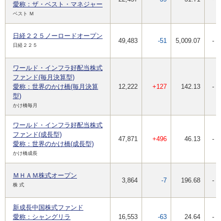
愛称：ザ・ベスト・マネジャー
ベスト Ｍ
日経２２５ノーロードオープン
49,483
-51
5,009.07
-
日経２２５
ワールド・インフラ好配当株式
ファンド(毎月決算型)
愛称：世界のかけ橋(毎月決算
12,222
+127
142.13
-
型)
かけ橋毎月
ワールド・インフラ好配当株式
ファンド(成長型)
47,871
+496
46.13
-
愛称：世界のかけ橋(成長型)
かけ橋成長
ＭＨＡＭ株式オープン
3,864
-7
196.68
-
株 式
新成長中国株式ファンド
愛称：シャングリラ
16,553
-63
24.64
-