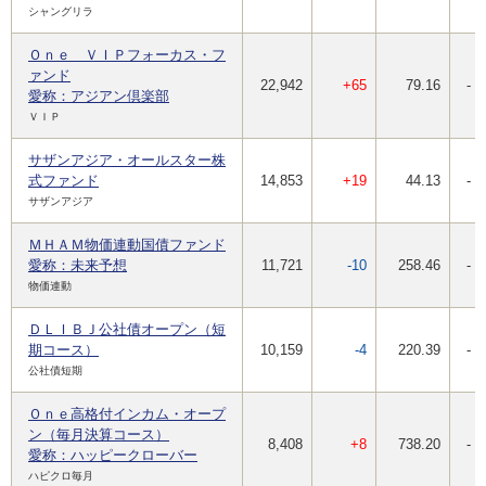
シャングリラ
Ｏｎｅ ＶＩＰフォーカス・フ
ァンド
22,942
+65
79.16
-
愛称：アジアン倶楽部
ＶＩＰ
サザンアジア・オールスター株
式ファンド
14,853
+19
44.13
-
サザンアジア
ＭＨＡＭ物価連動国債ファンド
愛称：未来予想
11,721
-10
258.46
-
物価連動
ＤＬＩＢＪ公社債オープン（短
期コース）
10,159
-4
220.39
-
公社債短期
Ｏｎｅ高格付インカム・オープ
ン（毎月決算コース）
8,408
+8
738.20
-
愛称：ハッピークローバー
ハピクロ毎月