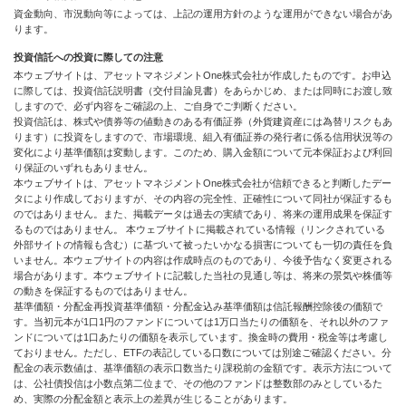
資金動向、市況動向等によっては、上記の運用方針のような運用ができない場合があ
ります。
投資信託への投資に際しての注意
本ウェブサイトは、アセットマネジメントOne株式会社が作成したものです。お申込
に際しては、投資信託説明書（交付目論見書）をあらかじめ、または同時にお渡し致
しますので、必ず内容をご確認の上、ご自身でご判断ください。
投資信託は、株式や債券等の値動きのある有価証券（外貨建資産には為替リスクもあ
ります）に投資をしますので、市場環境、組入有価証券の発行者に係る信用状況等の
変化により基準価額は変動します。このため、購入金額について元本保証および利回
り保証のいずれもありません。
本ウェブサイトは、アセットマネジメントOne株式会社が信頼できると判断したデー
タにより作成しておりますが、その内容の完全性、正確性について同社が保証するも
のではありません。また、掲載データは過去の実績であり、将来の運用成果を保証す
るものではありません。 本ウェブサイトに掲載されている情報（リンクされている
外部サイトの情報も含む）に基づいて被ったいかなる損害についても一切の責任を負
いません。本ウェブサイトの内容は作成時点のものであり、今後予告なく変更される
場合があります。本ウェブサイトに記載した当社の見通し等は、将来の景気や株価等
の動きを保証するものではありません。
基準価額・分配金再投資基準価額・分配金込み基準価額は信託報酬控除後の価額で
す。当初元本が1口1円のファンドについては1万口当たりの価額を、それ以外のファ
ンドについては1口あたりの価額を表示しています。換金時の費用・税金等は考慮し
ておりません。ただし、ETFの表記している口数については別途ご確認ください。分
配金の表示数値は、基準価額の表示口数当たり課税前の金額です。表示方法について
は、公社債投信は小数点第二位まで、その他のファンドは整数部のみとしているた
め、実際の分配金額と表示上の差異が生じることがあります。