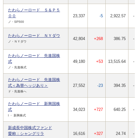
たわらノーロード Ｓ＆Ｐ５
００
23,337
-5
2,922.57
-
ノ・SP500
たわらノーロード ＮＹダウ
42,804
+268
386.75
-
ノ・ＮＹダウ
たわらノーロード 先進国株
式
49,180
+53
13,515.64
-
ノ・先進株式
たわらノーロード 先進国株
式＜為替ヘッジあり＞
27,552
-23
394.35
-
ド・先進株へ
たわらノーロード 新興国株
式
34,023
+727
640.25
-
l ・ 新興株式
新成長中国株式ファンド
愛称：シャングリラ
16,616
+327
24.74
-