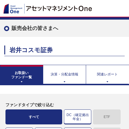
販売会社の皆さまへ
岩井コスモ証券
お取扱い
決算・分配金情報
関連レポート
ファンド一覧
ファンドタイプで絞り込む
DC（確定拠出
すべて
ETF
年金）