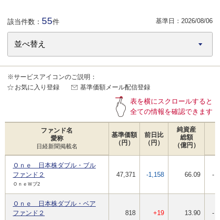
55
基準日：
2026/08/06
該当件数：
件
※サービスアイコンのご説明：
お気に入り登録
基準価額メール配信登録
表を横にスクロールすると
全ての情報を確認できます
純資産
ファンド名
基準価額
前日比
総額
愛称
（円）
（円）
（億円）
日経新聞掲載名
Ｏｎｅ 日本株ダブル・ブル
ファンド２
47,371
-1,158
66.09
-
ＯｎｅＷブ2
Ｏｎｅ 日本株ダブル・ベア
ファンド２
818
+19
13.90
-