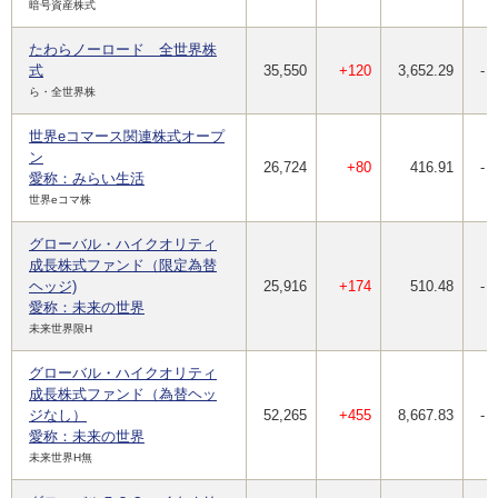
暗号資産株式
たわらノーロード 全世界株
式
35,550
+120
3,652.29
-
ら・全世界株
世界eコマース関連株式オープ
ン
26,724
+80
416.91
-
愛称：みらい生活
世界eコマ株
グローバル・ハイクオリティ
成長株式ファンド（限定為替
ヘッジ)
25,916
+174
510.48
-
愛称：未来の世界
未来世界限H
グローバル・ハイクオリティ
成長株式ファンド（為替ヘッ
ジなし）
52,265
+455
8,667.83
-
愛称：未来の世界
未来世界H無