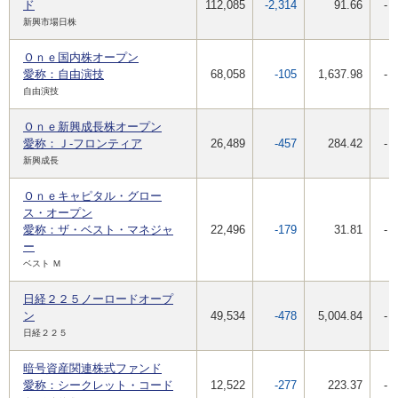
ド
112,085
-2,314
91.66
-
新興市場日株
Ｏｎｅ国内株オープン
愛称：自由演技
68,058
-105
1,637.98
-
自由演技
Ｏｎｅ新興成長株オープン
愛称：Ｊ-フロンティア
26,489
-457
284.42
-
新興成長
Ｏｎｅキャピタル・グロー
ス・オープン
愛称：ザ・ベスト・マネジャ
22,496
-179
31.81
-
ー
ベスト Ｍ
日経２２５ノーロードオープ
ン
49,534
-478
5,004.84
-
日経２２５
暗号資産関連株式ファンド
愛称：シークレット・コード
12,522
-277
223.37
-