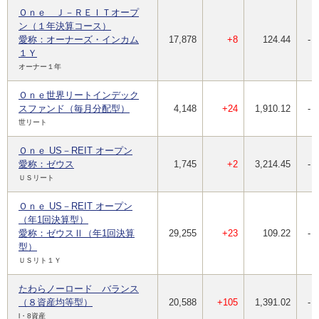
Ｏｎｅ Ｊ－ＲＥＩＴオープ
ン（１年決算コース）
愛称：オーナーズ・インカム
17,878
+8
124.44
-
１Ｙ
オーナー１年
Ｏｎｅ世界リートインデック
スファンド（毎月分配型）
4,148
+24
1,910.12
-
世リート
Ｏｎｅ US－REIT オープン
愛称：ゼウス
1,745
+2
3,214.45
-
ＵＳリート
Ｏｎｅ US－REIT オープン
（年1回決算型）
愛称：ゼウスⅡ（年1回決算
29,255
+23
109.22
-
型）
ＵＳリト１Ｙ
たわらノーロード バランス
（８資産均等型）
20,588
+105
1,391.02
-
l・8資産