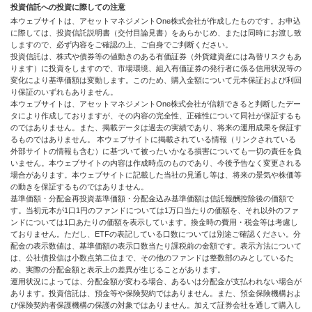
投資信託への投資に際しての注意
本ウェブサイトは、アセットマネジメントOne株式会社が作成したものです。お申込
に際しては、投資信託説明書（交付目論見書）をあらかじめ、または同時にお渡し致
しますので、必ず内容をご確認の上、ご自身でご判断ください。
投資信託は、株式や債券等の値動きのある有価証券（外貨建資産には為替リスクもあ
ります）に投資をしますので、市場環境、組入有価証券の発行者に係る信用状況等の
変化により基準価額は変動します。このため、購入金額について元本保証および利回
り保証のいずれもありません。
本ウェブサイトは、アセットマネジメントOne株式会社が信頼できると判断したデー
タにより作成しておりますが、その内容の完全性、正確性について同社が保証するも
のではありません。また、掲載データは過去の実績であり、将来の運用成果を保証す
るものではありません。 本ウェブサイトに掲載されている情報（リンクされている
外部サイトの情報も含む）に基づいて被ったいかなる損害についても一切の責任を負
いません。本ウェブサイトの内容は作成時点のものであり、今後予告なく変更される
場合があります。本ウェブサイトに記載した当社の見通し等は、将来の景気や株価等
の動きを保証するものではありません。
基準価額・分配金再投資基準価額・分配金込み基準価額は信託報酬控除後の価額で
す。当初元本が1口1円のファンドについては1万口当たりの価額を、それ以外のファ
ンドについては1口あたりの価額を表示しています。換金時の費用・税金等は考慮し
ておりません。ただし、ETFの表記している口数については別途ご確認ください。分
配金の表示数値は、基準価額の表示口数当たり課税前の金額です。表示方法について
は、公社債投信は小数点第二位まで、その他のファンドは整数部のみとしているた
め、実際の分配金額と表示上の差異が生じることがあります。
運用状況によっては、分配金額が変わる場合、あるいは分配金が支払われない場合が
あります。投資信託は、預金等や保険契約ではありません。また、預金保険機構およ
び保険契約者保護機構の保護の対象ではありません。加えて証券会社を通して購入し