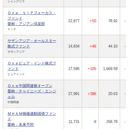
シャングリラ
Ｏｎｅ ＶＩＰフォーカス・
ファンド
22,877
+50
78.92
-
愛称：アジアン倶楽部
ＶＩＰ
サザンアジア・オールスター
株式ファンド
14,834
+46
44.10
-
サザンアジア
Ｏｎｅピュア・インド株式フ
ァンド
17,595
+105
1,669.59
-
ピュアインド
Ｏｎｅ中国関連株オープン
愛称：チャイニーズ・エンジ
27,991
+396
20.63
-
ェル
中国関連
ＭＨＡＭ物価連動国債ファン
ド
11,731
-9
258.78
-
愛称：未来予想