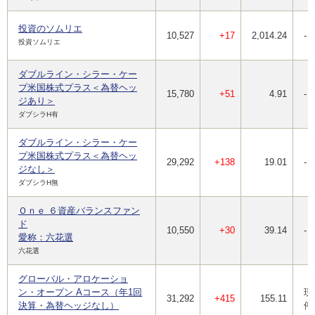
投資のソムリエ
10,527
+17
2,014.24
-
投資ソムリエ
ダブルライン・シラー・ケー
プ米国株式プラス＜為替ヘッ
15,780
+51
4.91
-
ジあり＞
ダブシラH有
ダブルライン・シラー・ケー
プ米国株式プラス＜為替ヘッ
29,292
+138
19.01
-
ジなし＞
ダブシラH無
Ｏｎｅ ６資産バランスファン
ド
10,550
+30
39.14
-
愛称：六花選
六花選
グローバル・アロケーショ
ン・オープン Aコース（年1回
現
31,292
+415
155.11
決算・為替ヘッジなし）
停