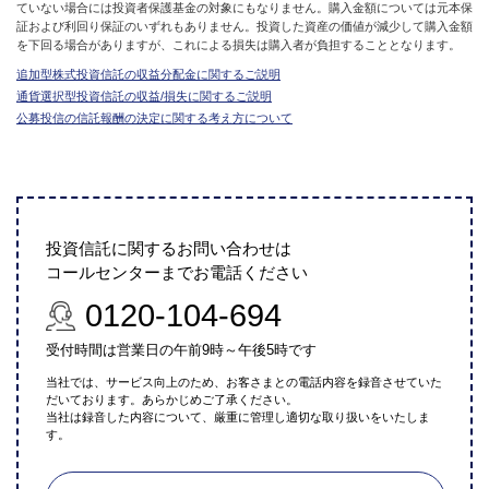
ていない場合には投資者保護基金の対象にもなりません。購入金額については元本保
証および利回り保証のいずれもありません。投資した資産の価値が減少して購入金額
を下回る場合がありますが、これによる損失は購入者が負担することとなります。
追加型株式投資信託の収益分配金に関するご説明
通貨選択型投資信託の収益/損失に関するご説明
公募投信の信託報酬の決定に関する考え方について
投資信託に関するお問い合わせは
コールセンターまでお電話ください
0120-104-694
受付時間は営業日の午前9時～午後5時です
当社では、サービス向上のため、お客さまとの電話内容を録音させていた
だいております。あらかじめご了承ください。
当社は録音した内容について、厳重に管理し適切な取り扱いをいたしま
す。