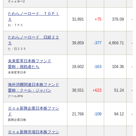
ＯｎｅＷベ2
たわらノーロード ＴＯＰＩ
Ｘ
31,891
+75
376.09
-
わ・ＴＰＸ
たわらノーロード 日経２２
５
39,859
-377
4,869.71
-
た・日２２５
未来変革日本株ファンド
愛称：挑戦者たち
18,602
-163
104.36
-
未来変革日本
海外消費関連日本株ファンド
愛称：クール・ジャパン
38,551
+623
51.24
-
クールJPN
Ｏｎｅ新興企業日本株ファン
ド
21,766
-109
94.12
-
新興企業日株
Ｏｎｅ新興市場日本株ファン