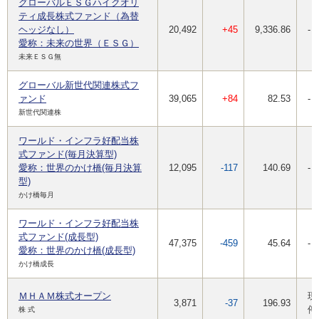
グローバルＥＳＧハイクオリ
ティ成長株式ファンド（為替
ヘッジなし）
20,492
+45
9,336.86
-
愛称：未来の世界（ＥＳＧ）
未来ＥＳＧ無
グローバル新世代関連株式フ
ァンド
39,065
+84
82.53
-
新世代関連株
ワールド・インフラ好配当株
式ファンド(毎月決算型)
愛称：世界のかけ橋(毎月決算
12,095
-117
140.69
-
型)
かけ橋毎月
ワールド・インフラ好配当株
式ファンド(成長型)
47,375
-459
45.64
-
愛称：世界のかけ橋(成長型)
かけ橋成長
ＭＨＡＭ株式オープン
現
3,871
-37
196.93
停
株 式