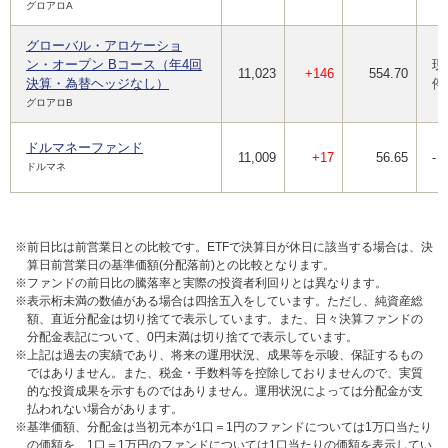
グロアロA
グローバル・アロケーショ
ン・オープン Bコース（年4回
現
11,023
+146
554.70
決算・為替ヘッジなし）
停
グロアロB
ドルマネーファンド
11,009
+17
56.65
-
ドルマネ
※前日比は前営業日との比較です。ETFで決算日が休日に該当する場合は、決
算日前営業日の基準価額(分配落前)との比較となります。
※ファンドの前日比の騰落率と実際の投資者利回りとは異なります。
※表示桁未満の数値がある場合は四捨五入をしています。ただし、純資産総
額、直近分配金は切り捨てで表示しています。また、日々決算ファンドの
分配金表記について、0円未満は切り捨てで表示しています。
※上記は過去の実績であり、将来の運用状況、成果等を示唆、保証するもの
ではありません。また、税金・手数料等を控除しておりませんので、実質
的な投資成果を示すものではありません。運用状況によっては分配金が支
払われない場合があります。
※基準価額、分配金は当初元本が1口＝1円のファンドについては1万口当たり
の価額を、1口＝1万円のファンドについては1口当たりの価額を表示してい