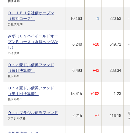
物価連動
ＤＬＩＢＪ公社債オープン
（短期コース）
10,163
-1
220.53
-
公社債短期
みずほＵＳハイイールドオー
プンＢコース（為替ヘッジな
6,240
+10
549.71
-
し）
ハイ債Ｂ
Ｏｎｅ豪ドル債券ファンド
（毎月決算型）
6,493
+43
238.34
-
豪ドルＭ
Ｏｎｅ豪ドル債券ファンド
（年１回決算型）
15,415
+102
1.23
-
豪ドル年１
Ｏｎｅブラジル債券ファンド
現
2,215
+7
116.18
停
ブラジル債券