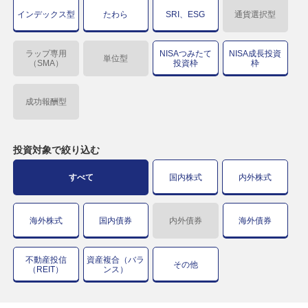
インデックス型
たわら
SRI、ESG
通貨選択型
ラップ専用
NISAつみたて
NISA成長投資
単位型
（SMA）
投資枠
枠
成功報酬型
投資対象で
絞り込む
すべて
国内株式
内外株式
海外株式
国内債券
内外債券
海外債券
不動産投信
資産複合（バラ
その他
（REIT）
ンス）