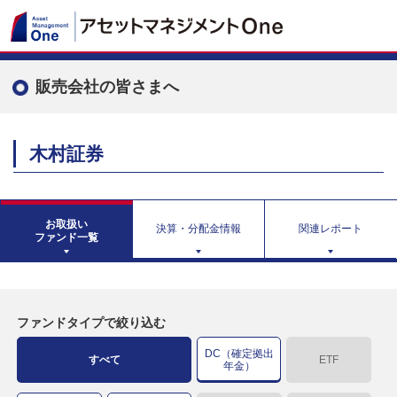
販売会社の皆さまへ
木村証券
お取扱い
決算・分配金情報
関連レポート
ファンド一覧
ファンドタイプで絞り込む
DC（確定拠出
すべて
ETF
年金）