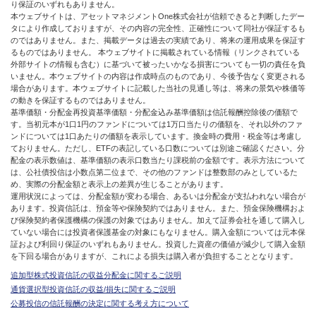
り保証のいずれもありません。
本ウェブサイトは、アセットマネジメントOne株式会社が信頼できると判断したデー
タにより作成しておりますが、その内容の完全性、正確性について同社が保証するも
のではありません。また、掲載データは過去の実績であり、将来の運用成果を保証す
るものではありません。 本ウェブサイトに掲載されている情報（リンクされている
外部サイトの情報も含む）に基づいて被ったいかなる損害についても一切の責任を負
いません。本ウェブサイトの内容は作成時点のものであり、今後予告なく変更される
場合があります。本ウェブサイトに記載した当社の見通し等は、将来の景気や株価等
の動きを保証するものではありません。
基準価額・分配金再投資基準価額・分配金込み基準価額は信託報酬控除後の価額で
す。当初元本が1口1円のファンドについては1万口当たりの価額を、それ以外のファ
ンドについては1口あたりの価額を表示しています。換金時の費用・税金等は考慮し
ておりません。ただし、ETFの表記している口数については別途ご確認ください。分
配金の表示数値は、基準価額の表示口数当たり課税前の金額です。表示方法について
は、公社債投信は小数点第二位まで、その他のファンドは整数部のみとしているた
め、実際の分配金額と表示上の差異が生じることがあります。
運用状況によっては、分配金額が変わる場合、あるいは分配金が支払われない場合が
あります。投資信託は、預金等や保険契約ではありません。また、預金保険機構およ
び保険契約者保護機構の保護の対象ではありません。加えて証券会社を通して購入し
ていない場合には投資者保護基金の対象にもなりません。購入金額については元本保
証および利回り保証のいずれもありません。投資した資産の価値が減少して購入金額
を下回る場合がありますが、これによる損失は購入者が負担することとなります。
追加型株式投資信託の収益分配金に関するご説明
通貨選択型投資信託の収益/損失に関するご説明
公募投信の信託報酬の決定に関する考え方について