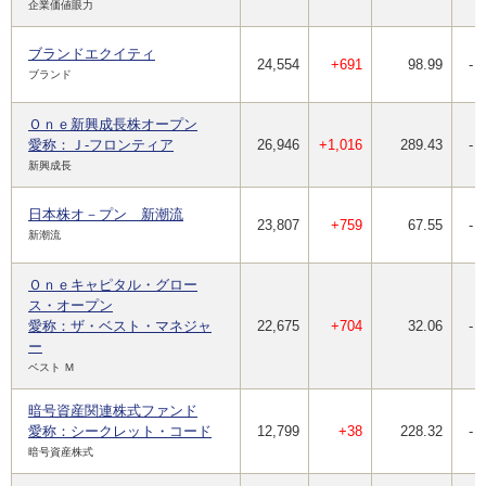
企業価値眼力
ブランドエクイティ
24,554
+691
98.99
-
ブランド
Ｏｎｅ新興成長株オープン
愛称：Ｊ-フロンティア
26,946
+1,016
289.43
-
新興成長
日本株オ－プン 新潮流
23,807
+759
67.55
-
新潮流
Ｏｎｅキャピタル・グロー
ス・オープン
愛称：ザ・ベスト・マネジャ
22,675
+704
32.06
-
ー
ベスト Ｍ
暗号資産関連株式ファンド
愛称：シークレット・コード
12,799
+38
228.32
-
暗号資産株式