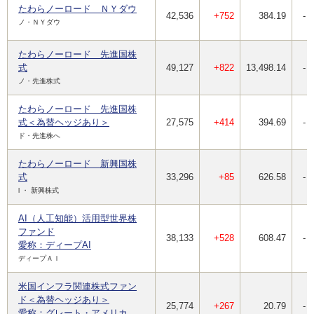
たわらノーロード ＮＹダウ
42,536
+752
384.19
-
ノ・ＮＹダウ
たわらノーロード 先進国株
式
49,127
+822
13,498.14
-
ノ・先進株式
たわらノーロード 先進国株
式＜為替ヘッジあり＞
27,575
+414
394.69
-
ド・先進株へ
たわらノーロード 新興国株
式
33,296
+85
626.58
-
l ・ 新興株式
AI（人工知能）活用型世界株
ファンド
38,133
+528
608.47
-
愛称：ディープAI
ディープＡＩ
米国インフラ関連株式ファン
ド＜為替ヘッジあり＞
25,774
+267
20.79
-
愛称：グレート・アメリカ