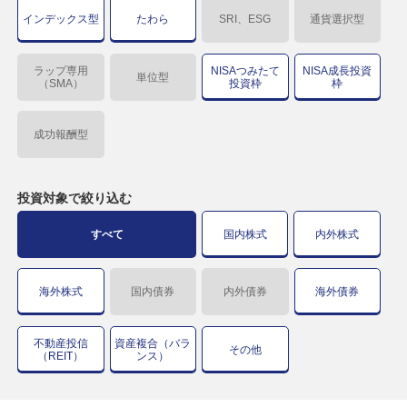
インデックス型
たわら
SRI、ESG
通貨選択型
ラップ専用
NISAつみたて
NISA成長投資
単位型
（SMA）
投資枠
枠
成功報酬型
投資対象で
絞り込む
すべて
国内株式
内外株式
海外株式
国内債券
内外債券
海外債券
不動産投信
資産複合（バラ
その他
（REIT）
ンス）