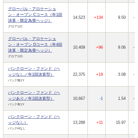
グローバル・アロケーショ
ン・オープン Cコース（年1回
14,523
+134
9.50
-
決算・限定為替ヘッジ）
グロアロC
グローバル・アロケーショ
ン・オープン Dコース（年4回
10,409
+96
9.06
-
決算・限定為替ヘッジ）
グロアロD
バンクローン・ファンド（ヘ
ッジなし／年1回決算型）
22,375
+19
3.08
-
バンク無1Y
バンクローン・ファンド（ヘ
ッジあり／年1回決算型）
10,667
-1
1.54
-
バンク有1Y
バンクローン・ファンド（ヘ
ッジなし）
13,288
+11
15.97
-
バンクHなし