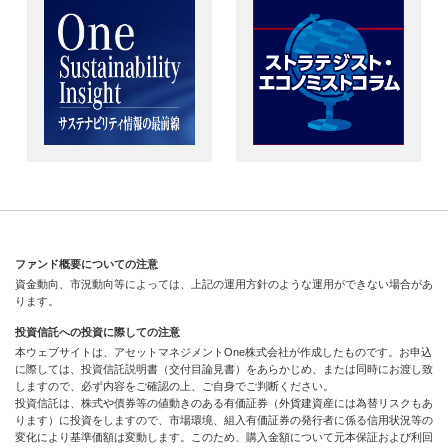
ファンド概要についての注意
資金動向、市況動向等によっては、上記の運用方針のような運用ができない場合があ
ります。
投資信託への投資に際しての注意
本ウェブサイトは、アセットマネジメントOne株式会社が作成したものです。お申込
に際しては、投資信託説明書（交付目論見書）をあらかじめ、または同時にお渡し致
しますので、必ず内容をご確認の上、ご自身でご判断ください。
投資信託は、株式や債券等の値動きのある有価証券（外貨建資産には為替リスクもあ
ります）に投資をしますので、市場環境、組入有価証券の発行者に係る信用状況等の
変化により基準価額は変動します。このため、購入金額について元本保証および利回