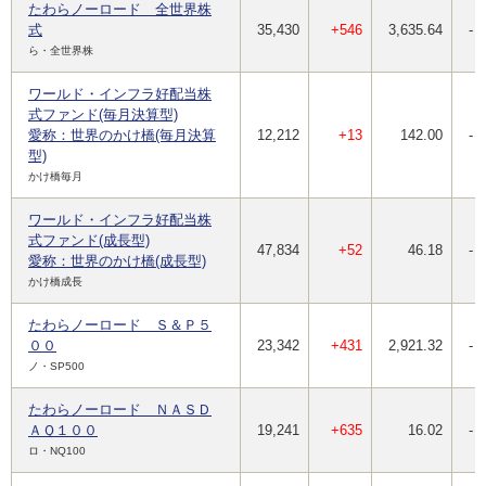
たわらノーロード 全世界株
式
35,430
+546
3,635.64
-
ら・全世界株
ワールド・インフラ好配当株
式ファンド(毎月決算型)
愛称：世界のかけ橋(毎月決算
12,212
+13
142.00
-
型)
かけ橋毎月
ワールド・インフラ好配当株
式ファンド(成長型)
47,834
+52
46.18
-
愛称：世界のかけ橋(成長型)
かけ橋成長
たわらノーロード Ｓ＆Ｐ５
００
23,342
+431
2,921.32
-
ノ・SP500
たわらノーロード ＮＡＳＤ
ＡＱ１００
19,241
+635
16.02
-
ロ・NQ100