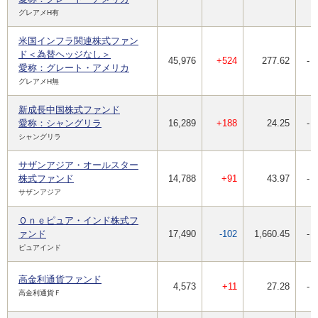
グレアメH有
米国インフラ関連株式ファン
ド＜為替ヘッジなし＞
45,976
+524
277.62
-
愛称：グレート・アメリカ
グレアメH無
新成長中国株式ファンド
愛称：シャングリラ
16,289
+188
24.25
-
シャングリラ
サザンアジア・オールスター
株式ファンド
14,788
+91
43.97
-
サザンアジア
Ｏｎｅピュア・インド株式フ
ァンド
17,490
-102
1,660.45
-
ピュアインド
高金利通貨ファンド
4,573
+11
27.28
-
高金利通貨Ｆ