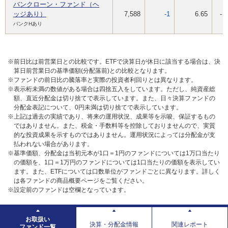
バンクローン・ファンド（ヘ
ッジあり）
7,588
-1
6.65
-
バンクHあり
※前日比は前営業日との比較です。ETFで決算日が休日に該当する場合は、決
算日前営業日の基準価額(分配落前)との比較となります。
※ファンドの前日比の騰落率と実際の投資者利回りとは異なります。
※表示桁未満の数値がある場合は四捨五入をしています。ただし、純資産総
額、直近分配金は切り捨てで表示しています。また、日々決算ファンドの
分配金表記について、0円未満は切り捨てで表示しています。
※上記は過去の実績であり、将来の運用状況、成果等を示唆、保証するもの
ではありません。また、税金・手数料等を控除しておりませんので、実質
的な投資成果を示すものではありません。運用状況によっては分配金が支
払われない場合があります。
※基準価額、分配金は当初元本が1口＝1円のファンドについては1万口当たり
の価額を、1口＝1万円のファンドについては1口当たりの価額を表示してい
ます。また、ETFについては口数単位がファンドごとに異なります。詳しく
は各ファンドの商品概要ページをご覧ください。
※設定前のファンドは空欄となっています。
お取扱い
決算・分配金情報
関連レポート
ファンド一覧