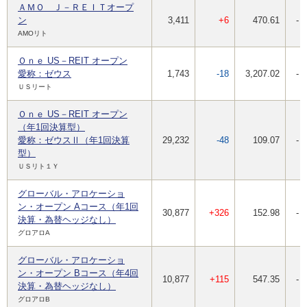
ＡＭＯ Ｊ－ＲＥＩＴオープ
ン
3,411
+6
470.61
-
AMOリト
Ｏｎｅ US－REIT オープン
愛称：ゼウス
1,743
-18
3,207.02
-
ＵＳリート
Ｏｎｅ US－REIT オープン
（年1回決算型）
愛称：ゼウスⅡ（年1回決算
29,232
-48
109.07
-
型）
ＵＳリト１Ｙ
グローバル・アロケーショ
ン・オープン Aコース（年1回
30,877
+326
152.98
-
決算・為替ヘッジなし）
グロアロA
グローバル・アロケーショ
ン・オープン Bコース（年4回
10,877
+115
547.35
-
決算・為替ヘッジなし）
グロアロB