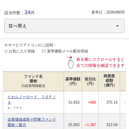
34
基準日：
2026/08/05
該当件数：
件
※サービスアイコンのご説明：
お気に入り登録
基準価額メール配信登録
表を横にスクロールすると
全ての情報を確認できます
純資産
ファンド名
基準価額
前日比
総額
愛称
（円）
（円）
（億円）
日経新聞掲載名
たわらノーロード ＴＯＰＩ
Ｘ
31,816
+666
375.14
-
わ・ＴＰＸ
企業価値成長小型株ファンド
愛称：眼力
25,950
+1,387
313.04
-