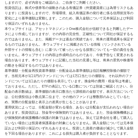
しますので、必ず内容をご確認の上、ご自身でご判断ください。
投資信託は、株式や債券等の値動きのある有価証券（外貨建資産には為替リスクもあ
ります）に投資をしますので、市場環境、組入有価証券の発行者に係る信用状況等の
変化により基準価額は変動します。このため、購入金額について元本保証および利回
り保証のいずれもありません。
本ウェブサイトは、アセットマネジメントOne株式会社が信頼できると判断したデー
タにより作成しておりますが、その内容の完全性、正確性について同社が保証するも
のではありません。また、掲載データは過去の実績であり、将来の運用成果を保証す
るものではありません。 本ウェブサイトに掲載されている情報（リンクされている
外部サイトの情報も含む）に基づいて被ったいかなる損害についても一切の責任を負
いません。本ウェブサイトの内容は作成時点のものであり、今後予告なく変更される
場合があります。本ウェブサイトに記載した当社の見通し等は、将来の景気や株価等
の動きを保証するものではありません。
基準価額・分配金再投資基準価額・分配金込み基準価額は信託報酬控除後の価額で
す。当初元本が1口1円のファンドについては1万口当たりの価額を、それ以外のファ
ンドについては1口あたりの価額を表示しています。換金時の費用・税金等は考慮し
ておりません。ただし、ETFの表記している口数については別途ご確認ください。分
配金の表示数値は、基準価額の表示口数当たり課税前の金額です。表示方法について
は、公社債投信は小数点第二位まで、その他のファンドは整数部のみとしているた
め、実際の分配金額と表示上の差異が生じることがあります。
運用状況によっては、分配金額が変わる場合、あるいは分配金が支払われない場合が
あります。投資信託は、預金等や保険契約ではありません。また、預金保険機構およ
び保険契約者保護機構の保護の対象ではありません。加えて証券会社を通して購入し
ていない場合には投資者保護基金の対象にもなりません。購入金額については元本保
証および利回り保証のいずれもありません。投資した資産の価値が減少して購入金額
を下回る場合がありますが、これによる損失は購入者が負担することとなります。