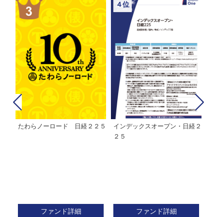
４位
たわらノーロード 日経２２５
インデックスオープン・日経２
Ｍ
株式フ
２５
ン
ファンド詳細
ファンド詳細