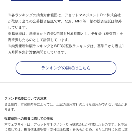
※各ランキングの抽出対象範囲は、アセットマネジメントOne株式会社
が取扱う全ての公募投資信託です。なお、MRF等一部の投資信託は除外
しています。
※騰落率は、基準日から過去1年間を対象期間とし、分配金（税引前）を
再投資したものとして計算しています。
※純資産増加額ランキングとWEB閲覧数ランキングは、基準日から過去1
ヵ月間を集計対象期間としています。
ランキングの詳細はこちら
ファンド概要についての注意
資金動向、市況動向等によっては、上記の運用方針のような運用ができない場合があ
ります。
投資信託への投資に際しての注意
本ウェブサイトは、アセットマネジメントOne株式会社が作成したものです。お申込
に際しては、投資信託説明書（交付目論見書）をあらかじめ、または同時にお渡し致