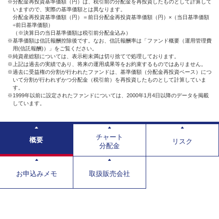
※分配金再投資基準価額（円）は、税引前の分配金を再投資したものとして計算して
いますので、実際の基準価額とは異なります。
分配金再投資基準価額（円）＝前日分配金再投資基準価額（円）×（当日基準価額
÷前日基準価額）
（※決算日の当日基準価額は税引前分配金込み）
※基準価額は信託報酬控除後です。なお、信託報酬率は「ファンド概要（運用管理費
用(信託報酬)）」をご覧ください。
※純資産総額については、表示桁未満は切り捨てで処理しております。
※上記は過去の実績であり、将来の運用成果等をお約束するものではありません。
※過去に受益権の分割が行われたファンドは、基準価額（分配金再投資ベース）につ
いて分割が行われずかつ分配金（税引前）を再投資したものとして計算していま
す。
※1999年以前に設定されたファンドについては、2000年1月4日以降のデータを掲載
しています。
チャート
概要
リスク
分配金
お申込みメモ
取扱販売会社