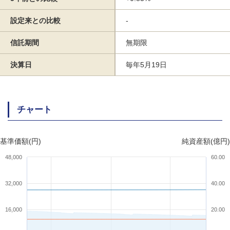
設定来との比較
-
信託期間
無期限
決算日
毎年5月19日
チャート
基準価額(円)
純資産額(億円)
48,000
60.00
32,000
40.00
16,000
20.00