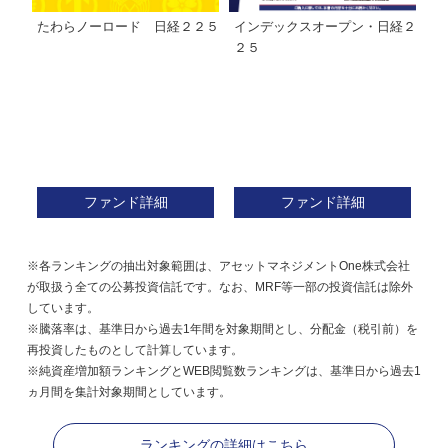
たわらノーロード 日経２２５
インデックスオープン・日経２
Ｍ
株式フ
２５
ン
ファンド詳細
ファンド詳細
※各ランキングの抽出対象範囲は、アセットマネジメントOne株式会社
が取扱う全ての公募投資信託です。なお、MRF等一部の投資信託は除外
しています。
※騰落率は、基準日から過去1年間を対象期間とし、分配金（税引前）を
再投資したものとして計算しています。
※純資産増加額ランキングとWEB閲覧数ランキングは、基準日から過去1
ヵ月間を集計対象期間としています。
ランキングの詳細はこちら