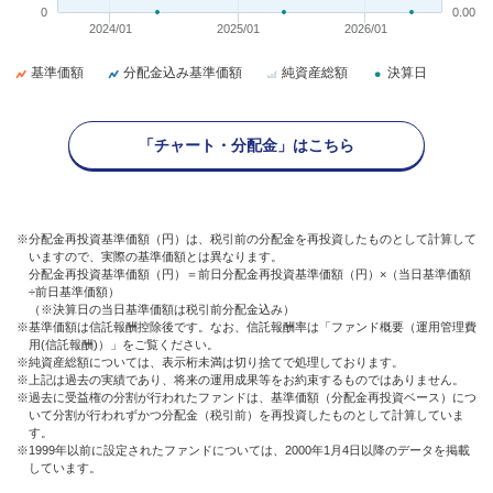
0
0.00
2024/01
2025/01
2026/01
基準価額
分配金込み基準価額
純資産総額
決算日
「チャート・分配金」はこちら
※分配金再投資基準価額（円）は、税引前の分配金を再投資したものとして計算して
いますので、実際の基準価額とは異なります。
分配金再投資基準価額（円）＝前日分配金再投資基準価額（円）×（当日基準価額
÷前日基準価額）
（※決算日の当日基準価額は税引前分配金込み）
※基準価額は信託報酬控除後です。なお、信託報酬率は「ファンド概要（運用管理費
用(信託報酬)）」をご覧ください。
※純資産総額については、表示桁未満は切り捨てで処理しております。
※上記は過去の実績であり、将来の運用成果等をお約束するものではありません。
※過去に受益権の分割が行われたファンドは、基準価額（分配金再投資ベース）につ
いて分割が行われずかつ分配金（税引前）を再投資したものとして計算していま
す。
※1999年以前に設定されたファンドについては、2000年1月4日以降のデータを掲載
しています。