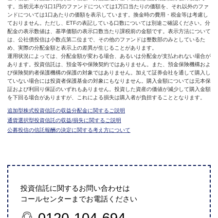
す。当初元本が1口1円のファンドについては1万口当たりの価額を、それ以外のファ
ンドについては1口あたりの価額を表示しています。換金時の費用・税金等は考慮し
ておりません。ただし、ETFの表記している口数については別途ご確認ください。分
配金の表示数値は、基準価額の表示口数当たり課税前の金額です。表示方法について
は、公社債投信は小数点第二位まで、その他のファンドは整数部のみとしているた
め、実際の分配金額と表示上の差異が生じることがあります。
運用状況によっては、分配金額が変わる場合、あるいは分配金が支払われない場合が
あります。投資信託は、預金等や保険契約ではありません。また、預金保険機構およ
び保険契約者保護機構の保護の対象ではありません。加えて証券会社を通して購入し
ていない場合には投資者保護基金の対象にもなりません。購入金額については元本保
証および利回り保証のいずれもありません。投資した資産の価値が減少して購入金額
を下回る場合がありますが、これによる損失は購入者が負担することとなります。
追加型株式投資信託の収益分配金に関するご説明
通貨選択型投資信託の収益/損失に関するご説明
公募投信の信託報酬の決定に関する考え方について
投資信託に関するお問い合わせは
コールセンターまでお電話ください
0120-104-694