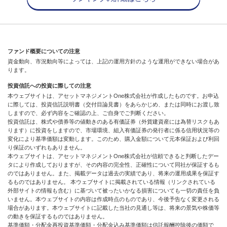
ファンド概要についての注意
資金動向、市況動向等によっては、上記の運用方針のような運用ができない場合があ
ります。
投資信託への投資に際しての注意
本ウェブサイトは、アセットマネジメントOne株式会社が作成したものです。お申込
に際しては、投資信託説明書（交付目論見書）をあらかじめ、または同時にお渡し致
しますので、必ず内容をご確認の上、ご自身でご判断ください。
投資信託は、株式や債券等の値動きのある有価証券（外貨建資産には為替リスクもあ
ります）に投資をしますので、市場環境、組入有価証券の発行者に係る信用状況等の
変化により基準価額は変動します。このため、購入金額について元本保証および利回
り保証のいずれもありません。
本ウェブサイトは、アセットマネジメントOne株式会社が信頼できると判断したデー
タにより作成しておりますが、その内容の完全性、正確性について同社が保証するも
のではありません。また、掲載データは過去の実績であり、将来の運用成果を保証す
るものではありません。 本ウェブサイトに掲載されている情報（リンクされている
外部サイトの情報も含む）に基づいて被ったいかなる損害についても一切の責任を負
いません。本ウェブサイトの内容は作成時点のものであり、今後予告なく変更される
場合があります。本ウェブサイトに記載した当社の見通し等は、将来の景気や株価等
の動きを保証するものではありません。
基準価額・分配金再投資基準価額・分配金込み基準価額は信託報酬控除後の価額で