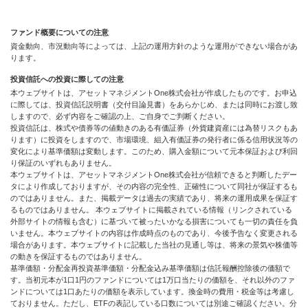
ファンド概要についての注意
資金動向、市況動向等によっては、上記の運用方針のような運用ができない場合があ
ります。
投資信託への投資に際しての注意
本ウェブサイトは、アセットマネジメントOne株式会社が作成したものです。お申込
に際しては、投資信託説明書（交付目論見書）をあらかじめ、または同時にお渡し致
しますので、必ず内容をご確認の上、ご自身でご判断ください。
投資信託は、株式や債券等の値動きのある有価証券（外貨建資産には為替リスクもあ
ります）に投資をしますので、市場環境、組入有価証券の発行者に係る信用状況等の
変化により基準価額は変動します。このため、購入金額について元本保証および利回
り保証のいずれもありません。
本ウェブサイトは、アセットマネジメントOne株式会社が信頼できると判断したデー
タにより作成しておりますが、その内容の完全性、正確性について同社が保証するも
のではありません。また、掲載データは過去の実績であり、将来の運用成果を保証す
るものではありません。 本ウェブサイトに掲載されている情報（リンクされている
外部サイトの情報も含む）に基づいて被ったいかなる損害についても一切の責任を負
いません。本ウェブサイトの内容は作成時点のものであり、今後予告なく変更される
場合があります。本ウェブサイトに記載した当社の見通し等は、将来の景気や株価等
の動きを保証するものではありません。
基準価額・分配金再投資基準価額・分配金込み基準価額は信託報酬控除後の価額で
す。当初元本が1口1円のファンドについては1万口当たりの価額を、それ以外のファ
ンドについては1口あたりの価額を表示しています。換金時の費用・税金等は考慮し
ておりません。ただし、ETFの表記している口数については別途ご確認ください。分