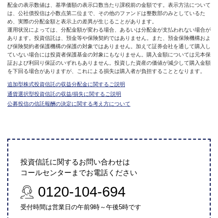
配金の表示数値は、基準価額の表示口数当たり課税前の金額です。表示方法について
は、公社債投信は小数点第二位まで、その他のファンドは整数部のみとしているた
め、実際の分配金額と表示上の差異が生じることがあります。
運用状況によっては、分配金額が変わる場合、あるいは分配金が支払われない場合が
あります。投資信託は、預金等や保険契約ではありません。また、預金保険機構およ
び保険契約者保護機構の保護の対象ではありません。加えて証券会社を通して購入し
ていない場合には投資者保護基金の対象にもなりません。購入金額については元本保
証および利回り保証のいずれもありません。投資した資産の価値が減少して購入金額
を下回る場合がありますが、これによる損失は購入者が負担することとなります。
追加型株式投資信託の収益分配金に関するご説明
通貨選択型投資信託の収益/損失に関するご説明
公募投信の信託報酬の決定に関する考え方について
投資信託に関するお問い合わせは
コールセンターまでお電話ください
0120-104-694
受付時間は営業日の午前9時～午後5時です