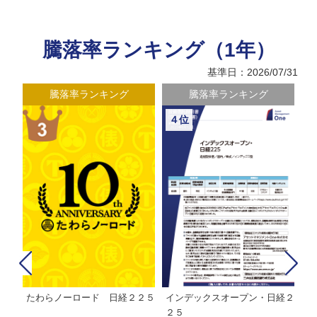
騰落率ランキング（1年）
基準日：2026/07/31
騰落率ランキング
騰落率ランキング
４位
たわらノーロード 日経２２５
インデックスオープン・日経２
Ｍ
株式フ
２５
ン