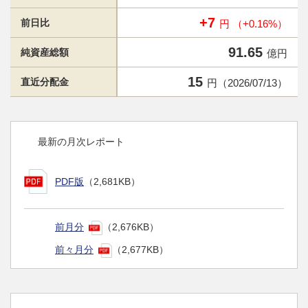
+7
前日比
円 （+0.16%）
91.65
純資産総額
億円
15
直近分配金
円（2026/07/13）
最新の月次レポート
PDF版
（2,681KB）
前月分
（2,676KB）
前々月分
（2,677KB）