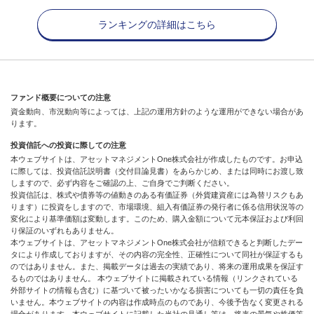
ランキングの詳細はこちら
ファンド概要についての注意
資金動向、市況動向等によっては、上記の運用方針のような運用ができない場合があ
ります。
投資信託への投資に際しての注意
本ウェブサイトは、アセットマネジメントOne株式会社が作成したものです。お申込
に際しては、投資信託説明書（交付目論見書）をあらかじめ、または同時にお渡し致
しますので、必ず内容をご確認の上、ご自身でご判断ください。
投資信託は、株式や債券等の値動きのある有価証券（外貨建資産には為替リスクもあ
ります）に投資をしますので、市場環境、組入有価証券の発行者に係る信用状況等の
変化により基準価額は変動します。このため、購入金額について元本保証および利回
り保証のいずれもありません。
本ウェブサイトは、アセットマネジメントOne株式会社が信頼できると判断したデー
タにより作成しておりますが、その内容の完全性、正確性について同社が保証するも
のではありません。また、掲載データは過去の実績であり、将来の運用成果を保証す
るものではありません。 本ウェブサイトに掲載されている情報（リンクされている
外部サイトの情報も含む）に基づいて被ったいかなる損害についても一切の責任を負
いません。本ウェブサイトの内容は作成時点のものであり、今後予告なく変更される