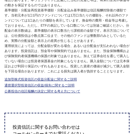
場合があります。本ウェブサイトに記載した当社の見通し等は、将来の景気や株価等
の動きを保証するものではありません。
基準価額・分配金再投資基準価額・分配金込み基準価額は信託報酬控除後の価額で
す。当初元本が1口1円のファンドについては1万口当たりの価額を、それ以外のファ
ンドについては1口あたりの価額を表示しています。換金時の費用・税金等は考慮し
ておりません。ただし、ETFの表記している口数については別途ご確認ください。分
配金の表示数値は、基準価額の表示口数当たり課税前の金額です。表示方法について
は、公社債投信は小数点第二位まで、その他のファンドは整数部のみとしているた
め、実際の分配金額と表示上の差異が生じることがあります。
運用状況によっては、分配金額が変わる場合、あるいは分配金が支払われない場合が
あります。投資信託は、預金等や保険契約ではありません。また、預金保険機構およ
び保険契約者保護機構の保護の対象ではありません。加えて証券会社を通して購入し
ていない場合には投資者保護基金の対象にもなりません。購入金額については元本保
証および利回り保証のいずれもありません。投資した資産の価値が減少して購入金額
を下回る場合がありますが、これによる損失は購入者が負担することとなります。
追加型株式投資信託の収益分配金に関するご説明
通貨選択型投資信託の収益/損失に関するご説明
公募投信の信託報酬の決定に関する考え方について
投資信託に関するお問い合わせは
コールセンターまでお電話ください