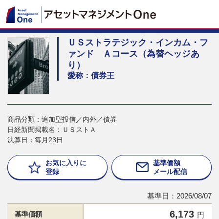
ＵＳストラテジック・インカム・フ
ァンド Ａコース（為替ヘッジあ
り）
愛称：債券王
商品分類：追加型投信／内外／債券
日経新聞掲載名：ＵＳストＡ
決算日：毎月23日
お気に入りに
基準価額
登録
メール配信
基準日：2026/08/07
6,173
基準価額
円