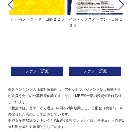
たわらノーロード 日経２２５
インデックスオープン・日経２
Ｍ
株式フ
２５
ン
ファンド詳細
ファンド詳細
※各ランキングの抽出対象範囲は、アセットマネジメントOne株式会社
が取扱う全ての公募投資信託です。なお、MRF等一部の投資信託は除外
しています。
※騰落率は、基準日から過去1年間を対象期間とし、分配金（税引前）を
再投資したものとして計算しています。
※純資産増加額ランキングとWEB閲覧数ランキングは、基準日から過去1
ヵ月間を集計対象期間としています。