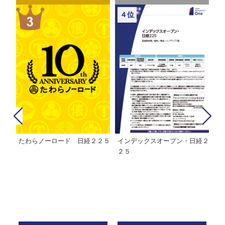
４位
たわらノーロード 日経２２５
インデックスオープン・日経２
Ｍ
株式フ
２５
ン