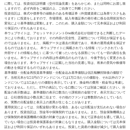
に際しては、投資信託説明書（交付目論見書）をあらかじめ、または同時にお渡し致
しますので、必ず内容をご確認の上、ご自身でご判断ください。
投資信託は、株式や債券等の値動きのある有価証券（外貨建資産には為替リスクもあ
ります）に投資をしますので、市場環境、組入有価証券の発行者に係る信用状況等の
変化により基準価額は変動します。このため、購入金額について元本保証および利回
り保証のいずれもありません。
本ウェブサイトは、アセットマネジメントOne株式会社が信頼できると判断したデー
タにより作成しておりますが、その内容の完全性、正確性について同社が保証するも
のではありません。また、掲載データは過去の実績であり、将来の運用成果を保証す
るものではありません。 本ウェブサイトに掲載されている情報（リンクされている
外部サイトの情報も含む）に基づいて被ったいかなる損害についても一切の責任を負
いません。本ウェブサイトの内容は作成時点のものであり、今後予告なく変更される
場合があります。本ウェブサイトに記載した当社の見通し等は、将来の景気や株価等
の動きを保証するものではありません。
基準価額・分配金再投資基準価額・分配金込み基準価額は信託報酬控除後の価額で
す。当初元本が1口1円のファンドについては1万口当たりの価額を、それ以外のファ
ンドについては1口あたりの価額を表示しています。換金時の費用・税金等は考慮し
ておりません。ただし、ETFの表記している口数については別途ご確認ください。分
配金の表示数値は、基準価額の表示口数当たり課税前の金額です。表示方法について
は、公社債投信は小数点第二位まで、その他のファンドは整数部のみとしているた
め、実際の分配金額と表示上の差異が生じることがあります。
運用状況によっては、分配金額が変わる場合、あるいは分配金が支払われない場合が
あります。投資信託は、預金等や保険契約ではありません。また、預金保険機構およ
び保険契約者保護機構の保護の対象ではありません。加えて証券会社を通して購入し
ていない場合には投資者保護基金の対象にもなりません。購入金額については元本保
証および利回り保証のいずれもありません。投資した資産の価値が減少して購入金額