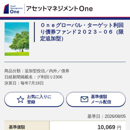
Ｏｎｅグローバル・ターゲット利回
り債券ファンド２０２３－０６（限
定追加型）
商品分類：追加型投信／内外／債券
日経新聞掲載名：グ利回り2306
決算日：毎年7月18日
お気に入りに
基準価額
登録
メール配信
基準日：2026/08/05
10,069
基準価額
円