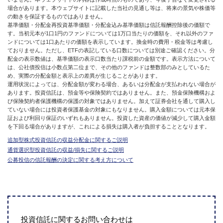
場合があります。本ウェブサイトに記載した当社の見通し等は、将来の景気や株価等
の動きを保証するものではありません。
基準価額・分配金再投資基準価額・分配金込み基準価額は信託報酬控除後の価額で
す。当初元本が1口1円のファンドについては1万口当たりの価額を、それ以外のファ
ンドについては1口あたりの価額を表示しています。換金時の費用・税金等は考慮し
ておりません。ただし、ETFの表記している口数については別途ご確認ください。分
配金の表示数値は、基準価額の表示口数当たり課税前の金額です。表示方法について
は、公社債投信は小数点第二位まで、その他のファンドは整数部のみとしているた
め、実際の分配金額と表示上の差異が生じることがあります。
運用状況によっては、分配金額が変わる場合、あるいは分配金が支払われない場合が
あります。投資信託は、預金等や保険契約ではありません。また、預金保険機構およ
び保険契約者保護機構の保護の対象ではありません。加えて証券会社を通して購入し
ていない場合には投資者保護基金の対象にもなりません。購入金額については元本保
証および利回り保証のいずれもありません。投資した資産の価値が減少して購入金額
を下回る場合がありますが、これによる損失は購入者が負担することとなります。
追加型株式投資信託の収益分配金に関するご説明
通貨選択型投資信託の収益/損失に関するご説明
公募投信の信託報酬の決定に関する考え方について
投資信託に関するお問い合わせは