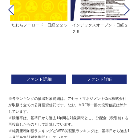
たわらノーロード 日経２２５
インデックスオープン・日経２
Ｍ
株式フ
２５
ン
ファンド詳細
ファンド詳細
※各ランキングの抽出対象範囲は、アセットマネジメントOne株式会社
が取扱う全ての公募投資信託です。なお、MRF等一部の投資信託は除外
しています。
※騰落率は、基準日から過去1年間を対象期間とし、分配金（税引前）を
再投資したものとして計算しています。
※純資産増加額ランキングとWEB閲覧数ランキングは、基準日から過去1
ヵ月間を集計対象期間としています。