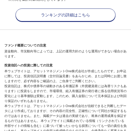
ランキングの詳細はこちら
ファンド概要についての注意
資金動向、市況動向等によっては、上記の運用方針のような運用ができない場合があ
ります。
投資信託への投資に際しての注意
本ウェブサイトは、アセットマネジメントOne株式会社が作成したものです。お申込
に際しては、投資信託説明書（交付目論見書）をあらかじめ、または同時にお渡し致
しますので、必ず内容をご確認の上、ご自身でご判断ください。
投資信託は、株式や債券等の値動きのある有価証券（外貨建資産には為替リスクもあ
ります）に投資をしますので、市場環境、組入有価証券の発行者に係る信用状況等の
変化により基準価額は変動します。このため、購入金額について元本保証および利回
り保証のいずれもありません。
本ウェブサイトは、アセットマネジメントOne株式会社が信頼できると判断したデー
タにより作成しておりますが、その内容の完全性、正確性について同社が保証するも
のではありません。また、掲載データは過去の実績であり、将来の運用成果を保証す
るものではありません。 本ウェブサイトに掲載されている情報（リンクされている
外部サイトの情報も含む）に基づいて被ったいかなる損害についても一切の責任を負
いません。本ウェブサイトの内容は作成時点のものであり、今後予告なく変更される