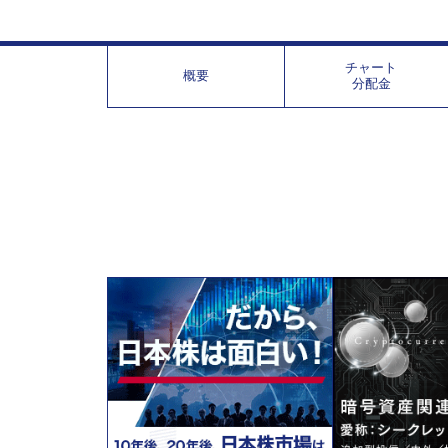
チャート
概要
分配金