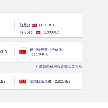
前月分
（1,902KB）
前々月分
（1,909KB）
運用報告書（全体版）
40KB）
（1,136KB）
過去の運用報告書はこちら
KB）
請求目論見書
（2,821KB）