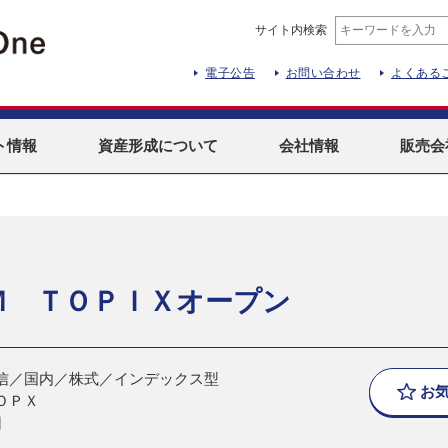
サイト内検索
電子公告
お問い合わせ
よくある
ト
情報
資産形成
について
会社情報
販売会
Ｍ ＴＯＰＩＸオープン
信／国内／株式／インデックス型
お
ＯＰＸ
日