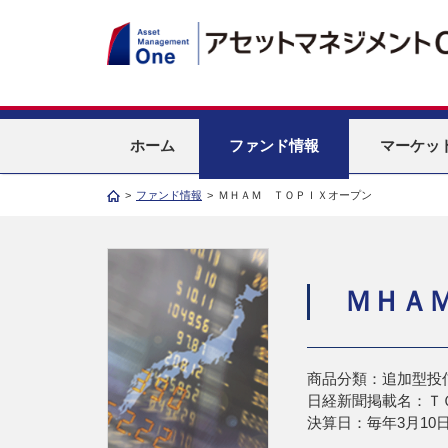
ホーム
ファンド情報
マーケッ
>
ファンド情報
>
ＭＨＡＭ ＴＯＰＩＸオープン
ＭＨＡ
商品分類：追加型投
日経新聞掲載名：Ｔ
決算日：毎年3月10