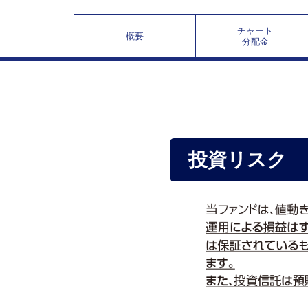
チャート
概要
分配金
投資リスク