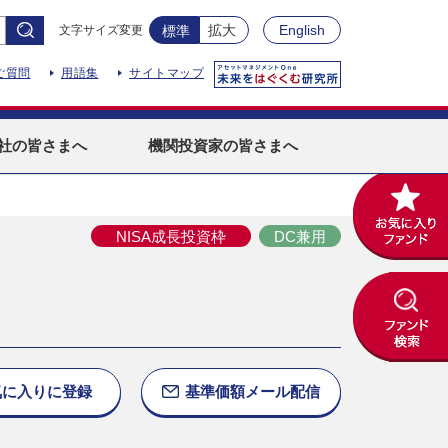
拡大
English
文字サイズ変更
標準
ご質問
用語集
サイトマップ
社
の皆さまへ
機関投資家
の皆さまへ
NISA成長投資枠
DC兼用
気に入りに
登録
基準価額
メール配信