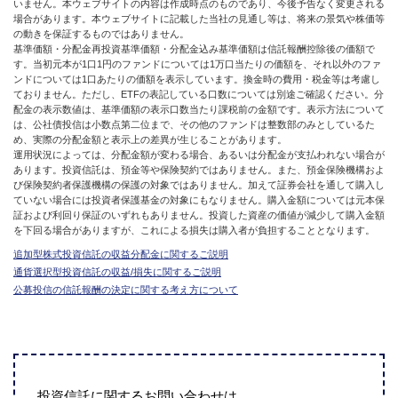
いません。本ウェブサイトの内容は作成時点のものであり、今後予告なく変更される
場合があります。本ウェブサイトに記載した当社の見通し等は、将来の景気や株価等
の動きを保証するものではありません。
基準価額・分配金再投資基準価額・分配金込み基準価額は信託報酬控除後の価額で
す。当初元本が1口1円のファンドについては1万口当たりの価額を、それ以外のファ
ンドについては1口あたりの価額を表示しています。換金時の費用・税金等は考慮し
ておりません。ただし、ETFの表記している口数については別途ご確認ください。分
配金の表示数値は、基準価額の表示口数当たり課税前の金額です。表示方法について
は、公社債投信は小数点第二位まで、その他のファンドは整数部のみとしているた
め、実際の分配金額と表示上の差異が生じることがあります。
運用状況によっては、分配金額が変わる場合、あるいは分配金が支払われない場合が
あります。投資信託は、預金等や保険契約ではありません。また、預金保険機構およ
び保険契約者保護機構の保護の対象ではありません。加えて証券会社を通して購入し
ていない場合には投資者保護基金の対象にもなりません。購入金額については元本保
証および利回り保証のいずれもありません。投資した資産の価値が減少して購入金額
を下回る場合がありますが、これによる損失は購入者が負担することとなります。
追加型株式投資信託の収益分配金に関するご説明
通貨選択型投資信託の収益/損失に関するご説明
公募投信の信託報酬の決定に関する考え方について
投資信託に関するお問い合わせは