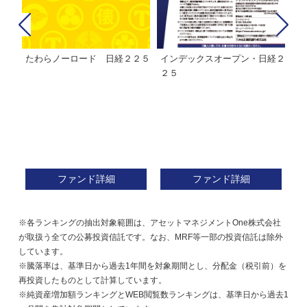
経２
ＭＨＡＭ株式インデックスファ
インデックスミリオン
イ
ンド２２５
ァ
ファンド詳細
ファンド詳細
※各ランキングの抽出対象範囲は、アセットマネジメントOne株式会社
が取扱う全ての公募投資信託です。なお、MRF等一部の投資信託は除外
しています。
※騰落率は、基準日から過去1年間を対象期間とし、分配金（税引前）を
再投資したものとして計算しています。
※純資産増加額ランキングとWEB閲覧数ランキングは、基準日から過去1