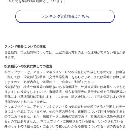
ヵ月間を集計対象期間としています。
ランキングの詳細はこちら
ファンド概要についての注意
資金動向、市況動向等によっては、上記の運用方針のような運用ができない場合があ
ります。
投資信託への投資に際しての注意
本ウェブサイトは、アセットマネジメントOne株式会社が作成したものです。お申込
に際しては、投資信託説明書（交付目論見書）をあらかじめ、または同時にお渡し致
しますので、必ず内容をご確認の上、ご自身でご判断ください。
投資信託は、株式や債券等の値動きのある有価証券（外貨建資産には為替リスクもあ
ります）に投資をしますので、市場環境、組入有価証券の発行者に係る信用状況等の
変化により基準価額は変動します。このため、購入金額について元本保証および利回
り保証のいずれもありません。
本ウェブサイトは、アセットマネジメントOne株式会社が信頼できると判断したデー
タにより作成しておりますが、その内容の完全性、正確性について同社が保証するも
のではありません。また、掲載データは過去の実績であり、将来の運用成果を保証す
るものではありません。 本ウェブサイトに掲載されている情報（リンクされている
外部サイトの情報も含む）に基づいて被ったいかなる損害についても一切の責任を負