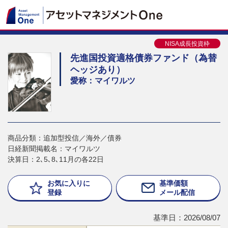
NISA成長投資枠
先進国投資適格債券ファンド（為替
ヘッジあり）
愛称：マイワルツ
商品分類：追加型投信／海外／債券
日経新聞掲載名：マイワルツ
決算日：2､5､8､11月の各22日
お気に入りに
基準価額
登録
メール配信
基準日：2026/08/07