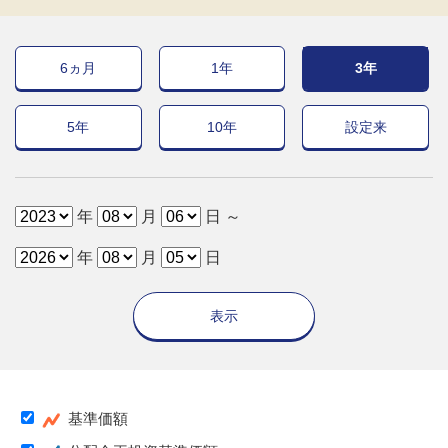
6ヵ月
1年
3年
5年
10年
設定来
年
月
日 ～
年
月
日
表示
基準価額