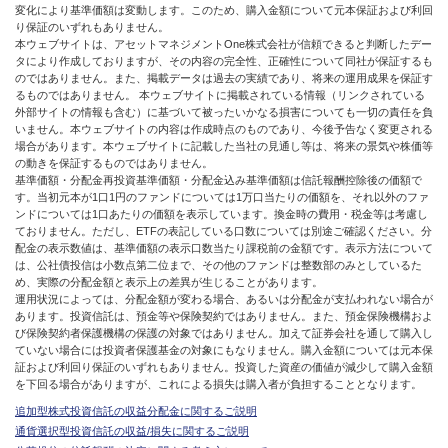
変化により基準価額は変動します。このため、購入金額について元本保証および利回
り保証のいずれもありません。
本ウェブサイトは、アセットマネジメントOne株式会社が信頼できると判断したデー
タにより作成しておりますが、その内容の完全性、正確性について同社が保証するも
のではありません。また、掲載データは過去の実績であり、将来の運用成果を保証す
るものではありません。 本ウェブサイトに掲載されている情報（リンクされている
外部サイトの情報も含む）に基づいて被ったいかなる損害についても一切の責任を負
いません。本ウェブサイトの内容は作成時点のものであり、今後予告なく変更される
場合があります。本ウェブサイトに記載した当社の見通し等は、将来の景気や株価等
の動きを保証するものではありません。
基準価額・分配金再投資基準価額・分配金込み基準価額は信託報酬控除後の価額で
す。当初元本が1口1円のファンドについては1万口当たりの価額を、それ以外のファ
ンドについては1口あたりの価額を表示しています。換金時の費用・税金等は考慮し
ておりません。ただし、ETFの表記している口数については別途ご確認ください。分
配金の表示数値は、基準価額の表示口数当たり課税前の金額です。表示方法について
は、公社債投信は小数点第二位まで、その他のファンドは整数部のみとしているた
め、実際の分配金額と表示上の差異が生じることがあります。
運用状況によっては、分配金額が変わる場合、あるいは分配金が支払われない場合が
あります。投資信託は、預金等や保険契約ではありません。また、預金保険機構およ
び保険契約者保護機構の保護の対象ではありません。加えて証券会社を通して購入し
ていない場合には投資者保護基金の対象にもなりません。購入金額については元本保
証および利回り保証のいずれもありません。投資した資産の価値が減少して購入金額
を下回る場合がありますが、これによる損失は購入者が負担することとなります。
追加型株式投資信託の収益分配金に関するご説明
通貨選択型投資信託の収益/損失に関するご説明