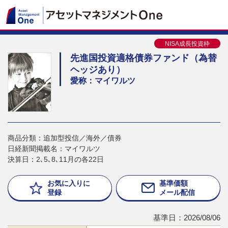
NISA成長投資枠
先進国投資適格債券ファンド（為替
ヘッジあり）
愛称：マイワルツ
商品分類：追加型投信／海外／債券
日経新聞掲載名：マイワルツ
決算日：2､5､8､11月の各22日
お気に入りに
基準価額
登録
メール配信
基準日：2026/08/06