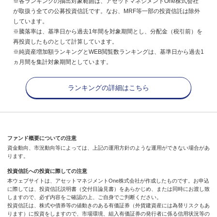
※各ランキングの抽出対象範囲は、アセットマネジメントOne株式会社
が取扱う全ての公募投資信託です。なお、MRF等一部の投資信託は除外
しています。
※騰落率は、基準日から過去1年間を対象期間とし、分配金（税引前）を
再投資したものとして計算しています。
※純資産増加額ランキングとWEB閲覧数ランキングは、基準日から過去1
ヵ月間を集計対象期間としています。
ランキングの詳細はこちら
ファンド概要についての注意
資金動向、市況動向等によっては、上記の運用方針のような運用ができない場合があ
ります。
投資信託への投資に際しての注意
本ウェブサイトは、アセットマネジメントOne株式会社が作成したものです。お申込
に際しては、投資信託説明書（交付目論見書）をあらかじめ、または同時にお渡し致
しますので、必ず内容をご確認の上、ご自身でご判断ください。
投資信託は、株式や債券等の値動きのある有価証券（外貨建資産には為替リスクもあ
ります）に投資をしますので、市場環境、組入有価証券の発行者に係る信用状況等の